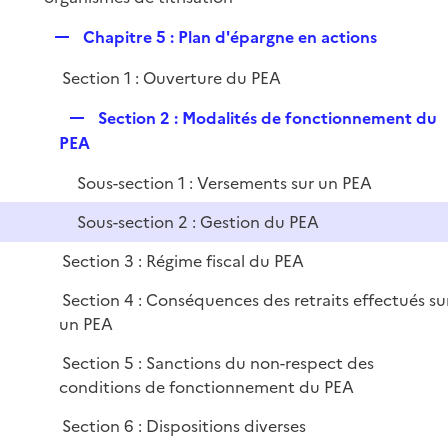
R
Chapitre 5 : Plan d'épargne en actions
e
Section 1 : Ouverture du PEA
p
l
R
Section 2 : Modalités de fonctionnement du
i
e
PEA
e
p
r
Sous-section 1 : Versements sur un PEA
l
i
Sous-section 2 : Gestion du PEA
e
Section 3 : Régime fiscal du PEA
r
Section 4 : Conséquences des retraits effectués su
un PEA
Section 5 : Sanctions du non-respect des
conditions de fonctionnement du PEA
Section 6 : Dispositions diverses