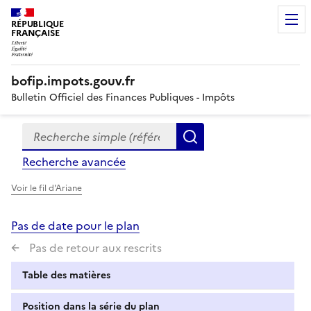
RÉPUBLIQUE
FRANÇAISE
bofip.impots.gouv.fr
Bulletin Officiel des Finances Publiques - Impôts
Recherche simple (références, mots clés, partie du titre
Formulaire
Rechercher
de
Recherche avancée
recherche
Voir le fil d'Ariane
Pas de date pour le plan
Pas de retour aux rescrits
Table des matières
Position dans la série du plan