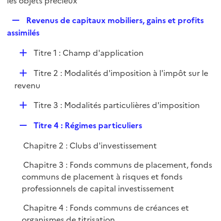
les objets précieux
l
p
i
R
Revenus de capitaux mobiliers, gains et profits
l
e
e
assimilés
i
r
p
e
D
Titre 1 : Champ d'application
l
r
é
i
D
Titre 2 : Modalités d'imposition à l'impôt sur le
p
e
é
revenu
l
r
p
i
D
Titre 3 : Modalités particulières d'imposition
l
e
é
i
r
R
Titre 4 : Régimes particuliers
p
e
e
l
r
Chapitre 2 : Clubs d'investissement
p
i
l
e
Chapitre 3 : Fonds communs de placement, fonds
i
r
communs de placement à risques et fonds
e
professionnels de capital investissement
r
Chapitre 4 : Fonds communs de créances et
organismes de titrisation