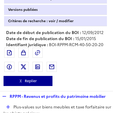
Versions publiées
Critères de recherche : voir / modifier
Date de début de publication du BOI :
12/09/2012
Date de fin de publication du BOI :
15/01/2015
Identifiant juridique :
BOI-RPPM-RCM-40-50-20-20
Exporter le document au format pdf
Permalien : adresse web de ce doc
Partager sur Facebook
Partager sur Twitter
Partager sur LinkedIn
Partager par messagerie
Replier
R
RPPM - Revenus et profits du patrimoine mobilier
e
D
Plus-values sur biens meubles et taxe forfaitaire sur
p
é