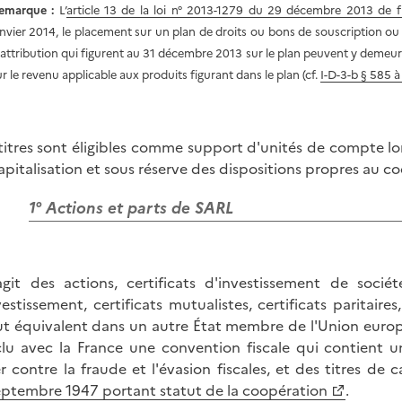
emarque :
L’
article 13 de la loi n° 2013-1279 du 29 décembre 2013 de f
anvier 2014, le placement sur un plan de droits ou bons de souscription ou 
'attribution qui figurent au 31 décembre 2013 sur le plan peuvent y demeur
ur le revenu applicable aux produits figurant dans le plan (cf.
I-D-3-b § 585 
titres sont éligibles comme support d'unités de compte lo
apitalisation et sous réserve des dispositions propres au c
1° Actions et parts de SARL
'agit des actions, certificats d'investissement de sociétés
vestissement, certificats mutualistes, certificats paritai
ut équivalent dans un autre État membre de l'Union europ
lu avec la France une convention fiscale qui contient u
er contre la fraude et l'évasion fiscales, et des titres de 
eptembre 1947 portant statut de la coopération
.