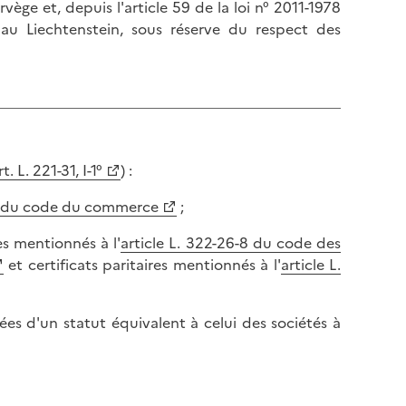
l
ège et, depuis l'article 59 de la loi n° 2011-1978
p
a
au Liechtenstein, sous réserve du respect des
a
p
g
a
e
g
e
. L. 221-31, I-1°
) :
11 du code du commerce
;
es mentionnés à l'
article L. 322-26-8 du code des
et certificats paritaires mentionnés à l'
article L.
ées d'un statut équivalent à celui des sociétés à