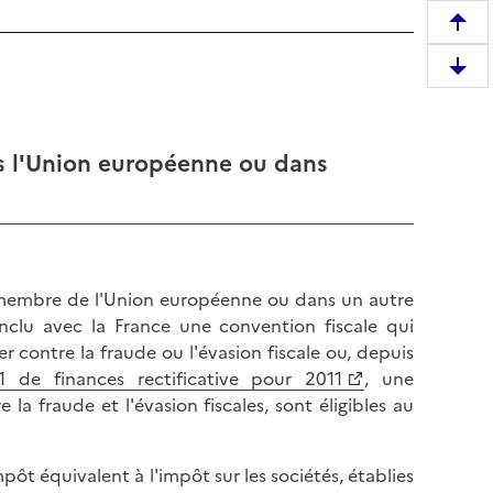
R
e
D
m
e
o
s
n
c
ans l'Union européenne ou dans
t
e
e
n
r
d
e
r
n
e
h
at membre de l'Union européenne ou dans un autre
e
a
nclu avec la France une convention fiscale qui
n
u
r contre la fraude ou l'évasion fiscale ou, depuis
b
t
 de finances rectificative pour 2011
, une
a
d
la fraude et l'évasion fiscales, sont éligibles au
s
e
d
l
e
pôt équivalent à l'impôt sur les sociétés, établies
a