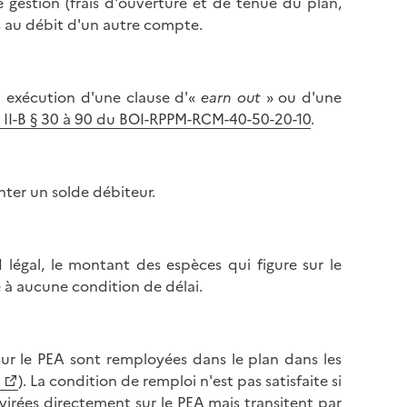
e gestion (frais d'ouverture et de tenue du plan,
és au débit d'un autre compte.
n exécution d'une clause d'«
earn out
» ou d'une
t II-B § 30 à 90 du BOI-RPPM-RCM-40-50-20-10
.
ter un solde débiteur.
 légal, le montant des espèces qui figure sur le
e à aucune condition de délai.
r le PEA sont remployées dans le plan dans les
). La condition de remploi n'est pas satisfaite si
irées directement sur le PEA mais transitent par