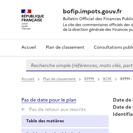
bofip.impots.gouv.fr
RÉPUBLIQUE
Bulletin Officiel des Finances Publ
FRANÇAISE
Le site des commentaires officiels des d
de la direction générale des Finances p
Accueil
Plan de classement
Consultations publi
Recherche simple (références, mots clés, partie 
Formulaire
de
recherche
Accueil
Plan de classement
RPPM
RCM
RPPM -
Pas de date pour le plan
Date de 
Date de 
Pas de retour aux rescrits
Identifia
Table des matières