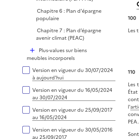
Chapitre 6 : Plan d'épargne
100
populaire
Chapitre 7 : Plan d’épargne
Les t
avenir climat (PEAC)
D
Plus-values sur biens
é
meubles incorporels
p
Versions sur la période
Version en vigueur du 30/07/2024
110
l
à aujourd'hui
i
Les 
e
Version en vigueur du 16/05/2024
État
r
au 30/07/2024
cont
l'
art
Version en vigueur du 25/09/2017
conv
au 16/05/2024
PEA.
Version en vigueur du 30/05/2016
Sont
au 25/09/2017