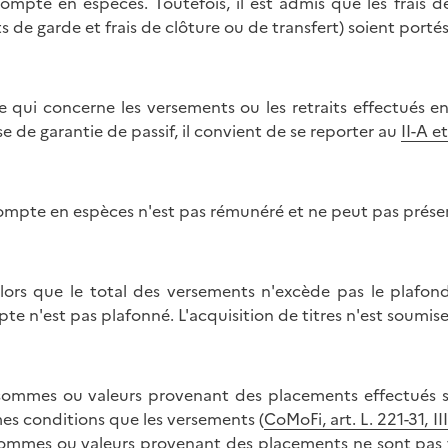
ompte en espèces. Toutefois, il est admis que les frais d
ts de garde et frais de clôture ou de transfert) soient port
e qui concerne les versements ou les retraits effectués e
se de garantie de passif, il convient de se reporter au
II-A e
ompte en espèces n'est pas rémunéré et ne peut pas présen
lors que le total des versements n'excède pas le plafond
te n'est pas plafonné. L'acquisition de titres n'est soumis
sommes ou valeurs provenant des placements effectués su
s conditions que les versements (
CoMoFi, art. L. 221-31, III
sommes ou valeurs provenant des placements ne sont pas v