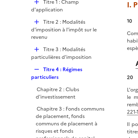
D
Titre 1 : Champ
I. 
i
é
d'application
e
p
r
10
D
Titre 2 : Modalités
l
é
d'imposition à l'impôt sur le
i
Com
p
revenu
e
habi
l
r
espè
D
Titre 3 : Modalités
i
é
particulières d'imposition
e
p
r
R
Titre 4 : Régimes
l
e
particuliers
20
i
p
e
Chapitre 2 : Clubs
L'or
l
r
d'investissement
le m
i
remb
e
Chapitre 3 : Fonds communs
221-1
r
de placement, fonds
communs de placement à
Il p
risques et fonds
titr