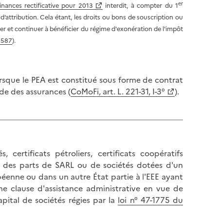
er
inances rectificative pour 2013
interdit, à compter du 1
d’attribution. Cela étant, les droits ou bons de souscription ou
er et continuer à bénéficier du régime d'exonération de l'impôt
à 587
).
rsque le PEA est constitué sous forme de contrat
ode des assurances (
CoMoFi, art. L. 221-31, I-3°
).
, certificats pétroliers, certificats coopératifs
res, des parts de SARL ou de sociétés dotées d'un
éenne ou dans un autre État partie à l'EEE ayant
ne clause d'assistance administrative en vue de
capital de sociétés régies par la
loi n° 47-1775 du