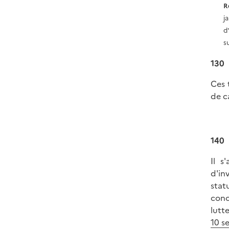
R
j
d
s
130
Ces 
de c
140
Il s
d'in
stat
conc
lutt
10 s