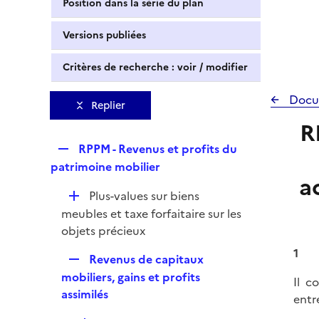
Position dans la série du plan
Versions publiées
Critères de recherche : voir / modifier
Docu
Replier
R
R
RPPM - Revenus et profits du
e
patrimoine mobilier
a
p
D
Plus-values sur biens
l
é
meubles et taxe forfaitaire sur les
i
p
objets précieux
e
l
r
1
R
Revenus de capitaux
i
e
mobiliers, gains et profits
e
Il c
p
assimilés
r
entr
l