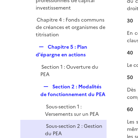
professionnels de capital
du c
investissement
droi
Chapitre 4 : Fonds communs
30
de créances et organismes de
En c
titrisation
clau
R
Chapitre 5 : Plan
40
e
d'épargne en actions
p
Le c
Section 1 : Ouverture du
l
PEA
i
50
e
R
Section 2 : Modalités
Dès 
r
e
de fonctionnement du PEA
comp
p
Sous-section 1 :
l
60
Versements sur un PEA
i
Les 
e
Sous-section 2 : Gestion
même
r
du PEA
les 