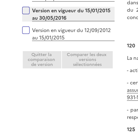
dans
du 2
Version en vigueur du 15/01/2015
cond
au 30/05/2016
Version en vigueur du 12/09/2012
au 15/01/2015
120
Quitter la
Comparer les deux
La na
comparaison
versions
de version
sélectionnées
- act
- ce
assu
931-
- pa
resp
125