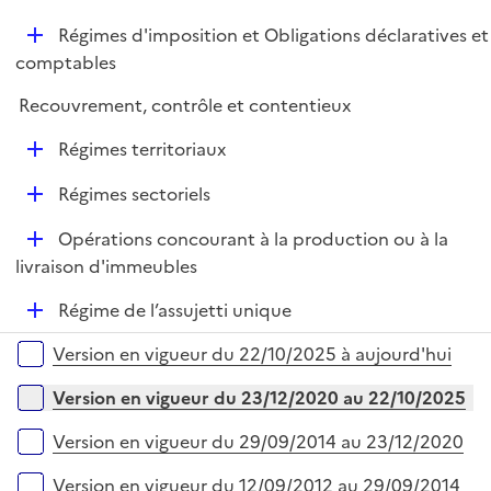
é
l
D
Régimes d'imposition et Obligations déclaratives et
p
i
é
comptables
l
e
p
i
r
Recouvrement, contrôle et contentieux
l
e
i
r
D
Régimes territoriaux
e
é
r
D
Régimes sectoriels
p
é
l
D
Opérations concourant à la production ou à la
p
i
é
livraison d'immeubles
l
e
p
i
r
D
Régime de l’assujetti unique
l
e
é
i
r
Versions sur la période
Version en vigueur du 22/10/2025 à aujourd'hui
p
e
l
r
Version en vigueur du 23/12/2020 au 22/10/2025
i
e
Version en vigueur du 29/09/2014 au 23/12/2020
r
Version en vigueur du 12/09/2012 au 29/09/2014