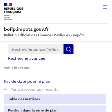
RÉPUBLIQUE
FRANÇAISE
bofip.impots.gouv.fr
Bulletin Officiel des Finances Publiques - Impôts
Recherche simple (références, mots clés, partie du titre
Formulaire
Rechercher
de
Recherche avancée
recherche
Voir le fil d'Ariane
Pas de date pour le plan
Pas de retour aux rescrits
Table des matières
Position dans la série du plan