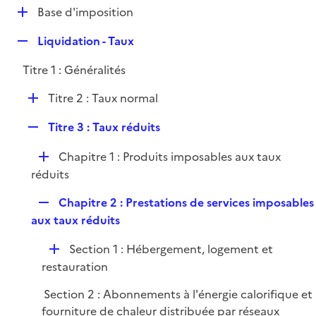
l
D
Base d'imposition
p
i
é
l
e
R
Liquidation - Taux
p
i
r
e
l
e
Titre 1 : Généralités
p
i
r
l
e
D
Titre 2 : Taux normal
i
r
é
e
R
Titre 3 : Taux réduits
p
r
e
l
D
Chapitre 1 : Produits imposables aux taux
p
i
é
réduits
l
e
p
i
r
R
Chapitre 2 : Prestations de services imposables
l
e
e
aux taux réduits
i
r
p
e
D
Section 1 : Hébergement, logement et
l
r
é
restauration
i
p
e
Section 2 : Abonnements à l'énergie calorifique et
l
r
fourniture de chaleur distribuée par réseaux