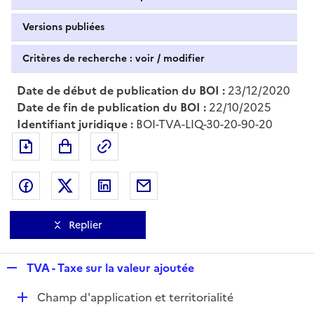
Versions publiées
Critères de recherche : voir / modifier
Date de début de publication du BOI :
23/12/2020
Date de fin de publication du BOI :
22/10/2025
Identifiant juridique :
BOI-TVA-LIQ-30-20-90-20
Exporter le document au format pdf
Permalien : adresse web de ce doc
Partager sur Facebook
Partager sur Twitter
Partager sur LinkedIn
Partager par messagerie
Replier
R
TVA - Taxe sur la valeur ajoutée
e
D
Champ d'application et territorialité
p
é