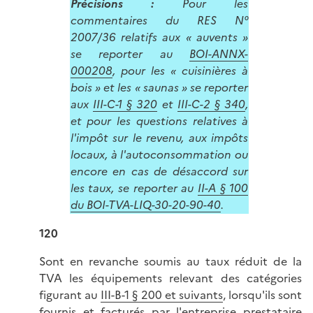
Précisions :
Pour les
commentaires du RES N°
2007/36 relatifs aux « auvents »
se reporter au
BOI-ANNX-
000208
, pour les « cuisinières à
bois » et les « saunas » se reporter
aux
III-C-1 § 320
et
III-C-2 § 340
,
et pour les questions relatives à
l'impôt sur le revenu, aux impôts
locaux, à l'autoconsommation ou
encore en cas de désaccord sur
les taux, se reporter au
II-A § 100
du BOI-TVA-LIQ-30-20-90-40
.
120
Sont en revanche soumis au taux réduit de la
TVA les équipements relevant des catégories
figurant au
III-B-1 § 200 et suivants
, lorsqu'ils sont
fournis et facturés par l'entreprise prestataire