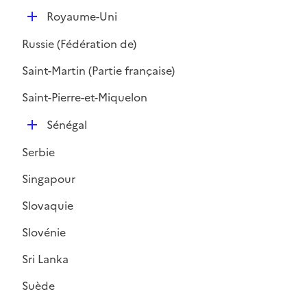
i
D
e
Royaume-Uni
é
r
Russie (Fédération de)
p
l
Saint-Martin (Partie française)
i
Saint-Pierre-et-Miquelon
e
r
D
Sénégal
é
Serbie
p
l
Singapour
i
Slovaquie
e
r
Slovénie
Sri Lanka
Suède