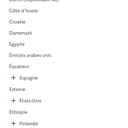
Côte d'Ivoire
Croatie
Danemark
Égypte
Émirats arabes unis
Équateur
D
Espagne
é
Estonie
p
l
D
États-Unis
i
é
e
Éthiopie
p
r
l
D
Finlande
i