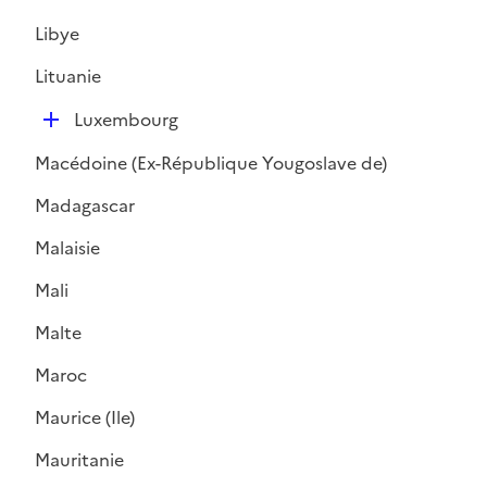
é
Libye
p
l
Lituanie
i
D
e
Luxembourg
é
r
Macédoine (Ex-République Yougoslave de)
p
l
Madagascar
i
Malaisie
e
r
Mali
Malte
Maroc
Maurice (Ile)
Mauritanie