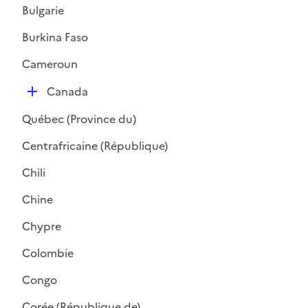
l
Bulgarie
i
Burkina Faso
e
r
Cameroun
D
Canada
é
Québec (Province du)
p
l
Centrafricaine (République)
i
Chili
e
r
Chine
Chypre
Colombie
Congo
Corée (République de)