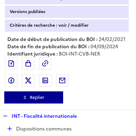
Versions publiées
Critères de recherche : voir / modifier
Date de début de publication du BOI :
24/02/2021
Date de fin de publication du BOI :
04/09/2024
Identifiant juridique :
BOI-INT-CVB-NER
Exporter le document au format pdf
Permalien : adresse web de ce doc
Partager sur Facebook
Partager sur Twitter
Partager sur LinkedIn
Partager par messagerie
Replier
R
INT - Fiscalité internationale
e
D
Dispositions communes
p
é