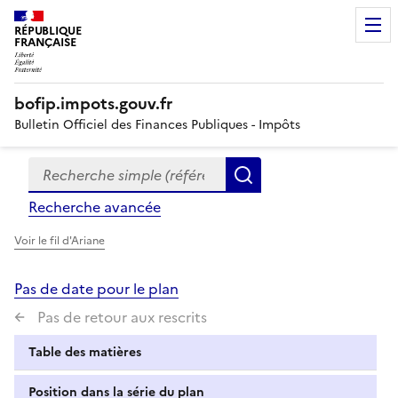
RÉPUBLIQUE
FRANÇAISE
bofip.impots.gouv.fr
Bulletin Officiel des Finances Publiques - Impôts
Recherche simple (références, mots clés, partie du titre
Formulaire
Rechercher
de
Recherche avancée
recherche
Voir le fil d'Ariane
Pas de date pour le plan
Pas de retour aux rescrits
Table des matières
Position dans la série du plan