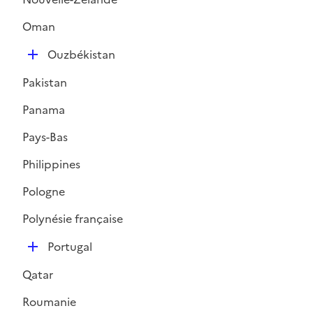
Oman
D
Ouzbékistan
é
Pakistan
p
l
Panama
i
Pays-Bas
e
r
Philippines
Pologne
Polynésie française
D
Portugal
é
Qatar
p
l
Roumanie