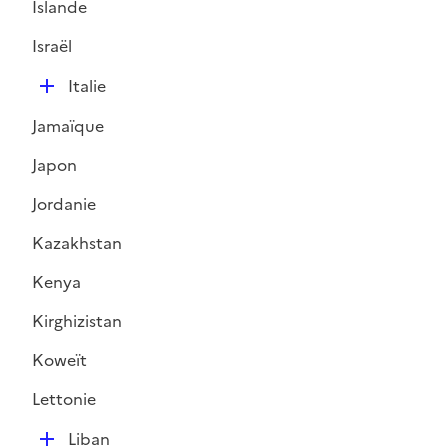
Islande
p
l
Israël
i
D
e
Italie
é
r
Jamaïque
p
l
Japon
i
Jordanie
e
r
Kazakhstan
Kenya
Kirghizistan
Koweït
Lettonie
D
Liban