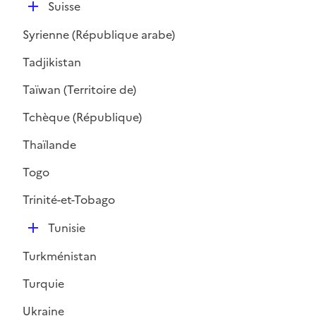
D
Suisse
é
Syrienne (République arabe)
p
l
Tadjikistan
i
Taïwan (Territoire de)
e
r
Tchèque (République)
Thaïlande
Togo
Trinité-et-Tobago
D
Tunisie
é
Turkménistan
p
l
Turquie
i
Ukraine
e