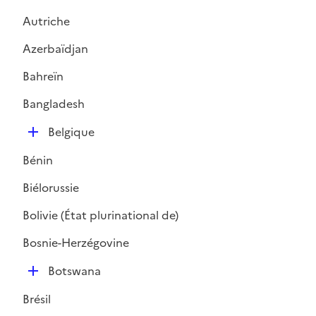
Autriche
Azerbaïdjan
Bahreïn
Bangladesh
D
Belgique
é
Bénin
p
l
Biélorussie
i
Bolivie (État plurinational de)
e
r
Bosnie-Herzégovine
D
Botswana
é
Brésil
p