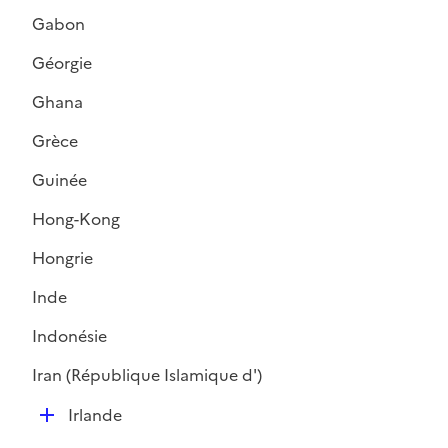
é
e
Gabon
p
r
l
Géorgie
i
Ghana
e
r
Grèce
Guinée
Hong-Kong
Hongrie
Inde
Indonésie
Iran (République Islamique d')
D
Irlande
é