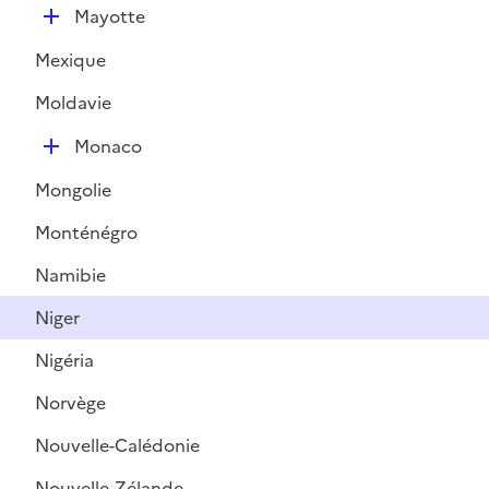
D
Mayotte
é
Mexique
p
l
Moldavie
i
D
e
Monaco
é
r
Mongolie
p
l
Monténégro
i
Namibie
e
r
Niger
Nigéria
Norvège
Nouvelle-Calédonie
Nouvelle-Zélande