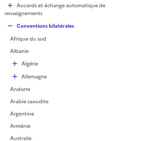
l
D
Accords et échange automatique de
p
i
é
renseignements
l
e
p
i
r
R
Conventions bilatérales
l
e
e
i
r
Afrique du sud
p
e
l
r
Albanie
i
e
D
Algérie
r
é
D
Allemagne
p
é
l
Andorre
p
i
l
e
Arabie saoudite
i
r
Argentine
e
r
Arménie
Australie