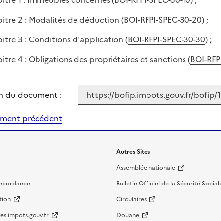
itre 1 : Immeubles concernés (
BOI-RFPI-SPEC-30-10
) ;
itre 2 : Modalités de déduction (
BOI-RFPI-SPEC-30-20
) ;
itre 3 : Conditions d'application (
BOI-RFPI-SPEC-30-30
) ;
itre 4 : Obligations des propriétaires et sanctions (
BOI-RFP
n du document :
ment précédent
Autres Sites
Assemblée nationale
oncordance
Bulletin Officiel de la Sécurité Social
tion
Circulaires
es.impots.gouv.fr
Douane