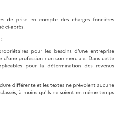
r
n
e
h
e
a
res de prise en compte des charges foncières
n
u
é ci-après.
b
t
a
:
d
s
e
ropriétaires pour les besoins d'une entreprise
d
l
cice d'une profession non commerciale. Dans cette
e
a
pplicables pour la détermination des revenus
l
p
a
a
p
g
océdure différente et les textes ne prévoient aucune
a
e
s classés, à moins qu'ils ne soient en même temps
g
e