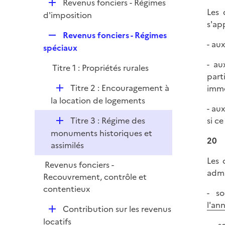
D
Revenus fonciers - Régimes
e
Les 
é
d'imposition
r
s'ap
p
R
Revenus fonciers - Régimes
l
- au
e
spéciaux
i
p
e
- au
Titre 1 : Propriétés rurales
l
r
part
i
D
Titre 2 : Encouragement à
imme
e
é
la location de logements
r
- au
p
D
Titre 3 : Régime des
si c
l
é
monuments historiques et
i
20
p
assimilés
e
l
r
Les 
Revenus fonciers -
i
admi
Recouvrement, contrôle et
e
contentieux
r
- so
l'an
D
Contribution sur les revenus
é
locatifs