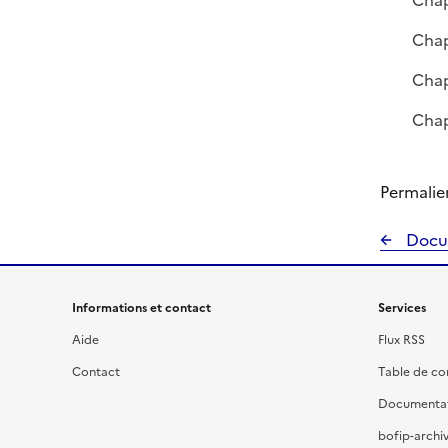
Chap
Chap
Chap
Chap
Permalie
Docu
Informations et contact
Services
Aide
Flux RSS
Contact
Table de c
Documenta
bofip-archiv