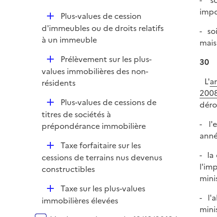
- so
p
impo
D
Plus-values de cession
l
é
d'immeubles ou de droits relatifs
i
- so
p
à un immeuble
e
mais
l
r
D
Prélèvement sur les plus-
i
30
é
values immobilières des non-
e
L'
a
p
résidents
r
2008
l
D
Plus-values de cessions de
déro
i
é
titres de sociétés à
e
- l'
p
prépondérance immobilière
r
anné
l
D
Taxe forfaitaire sur les
i
- la
é
cessions de terrains nus devenus
e
l'im
p
constructibles
r
mini
l
D
Taxe sur les plus-values
i
- l'
é
immobilières élevées
e
mini
p
r