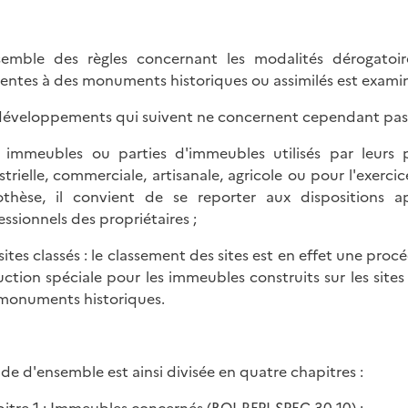
semble des règles concernant les modalités dérogatoi
rentes à des monuments historiques ou assimilés est examin
développements qui suivent ne concernent cependant pas 
s immeubles ou parties d'immeubles utilisés par leurs p
strielle, commerciale, artisanale, agricole ou pour l'exer
thèse, il convient de se reporter aux dispositions a
essionnels des propriétaires ;
s sites classés : le classement des sites est en effet une pr
ction spéciale pour les immeubles construits sur les site
monuments historiques.
ude d'ensemble est ainsi divisée en quatre chapitres :