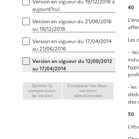
Versions sur la période
Version en vigueur du 19/12/2018 à
l
40
aujourd'hui
i
e
L'en
Version en vigueur du 21/06/2016
r
affé
au 19/12/2018
Les 
Version en vigueur du 17/04/2014
au 21/06/2016
- le
indu
Version en vigueur du 12/09/2012
hypo
au 17/04/2014
prof
Quitter la
Comparer les deux
- le
comparaison
versions
dédu
de version
sélectionnées
des 
50
L'ét