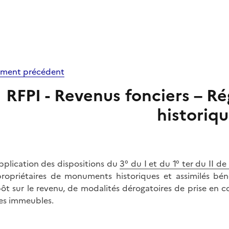
ment précédent
RFPI - Revenus fonciers – 
historiq
pplication des dispositions du
3° du I et du 1° ter du II d
propriétaires de monuments historiques et assimilés béné
pôt sur le revenu, de modalités dérogatoires de prise en 
es immeubles.