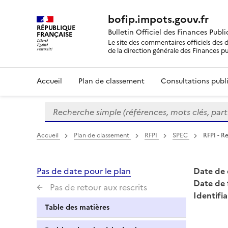
bofip.impots.gouv.fr
RÉPUBLIQUE
Bulletin Officiel des Finances Publ
FRANÇAISE
Le site des commentaires officiels des d
de la direction générale des Finances p
Accueil
Plan de classement
Consultations publi
Recherche simple (références, mots clés, partie 
Formulaire
de
recherche
Accueil
Plan de classement
RFPI
SPEC
RFPI - R
Pas de date pour le plan
Date de 
Date de 
Pas de retour aux rescrits
Identifia
Table des matières