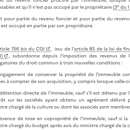
it du revenu foncier procuré par l'immeuble, lorsque c
sables et qu'il n'est pas occupé par le propriétaire
(3° du I
it pour partie du revenu foncier et pour partie du revenu
 est occupé en partie par son propriétaire.
rticle 156 bis du CGI
, issu de l'
article 85 de la loi de 
)
, subordonne depuis l'imposition des revenus de l
gatoires du droit commun à trois nouvelles conditions :
engagement de conserver la propriété de l'immeuble c
es à compter de son acquisition, y compris lorsque celle-ci 
 détention directe de l'immeuble, sauf s'il est détenu par 
pôt sur les sociétés ayant obtenu un agrément délivré 
stre chargé de la culture ou dont les associés sont membre
absence de mise en copropriété de l'immeuble, sauf si la d
stre chargé du budget après avis du ministre chargé de la c