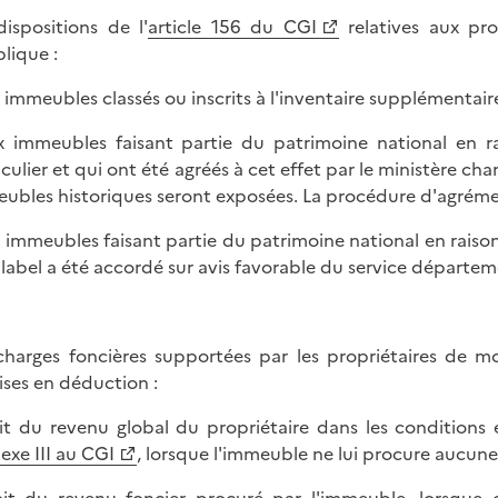
dispositions de l'
article 156 du CGI
relatives aux pro
plique :
x immeubles classés ou inscrits à l'inventaire supplémentai
x immeubles faisant partie du patrimoine national en ra
iculier et qui ont été agréés à cet effet par le ministère c
ubles historiques seront exposées. La procédure d'agréme
x immeubles faisant partie du patrimoine national en raison
e label a été accordé sur avis favorable du service départe
charges foncières supportées par les propriétaires de m
ses en déduction :
it du revenu global du propriétaire dans les conditions e
nexe III au CGI
, lorsque l'immeuble ne lui procure aucun