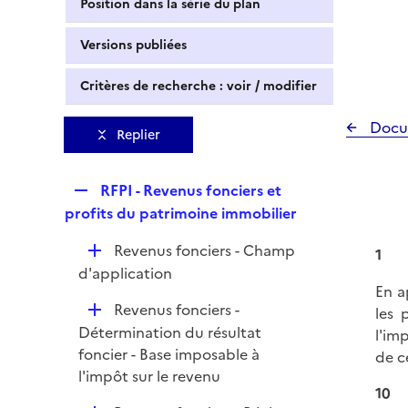
Position dans la série du plan
Versions publiées
Critères de recherche : voir / modifier
Docu
Replier
R
RFPI - Revenus fonciers et
e
profits du patrimoine immobilier
p
D
Revenus fonciers - Champ
l
1
é
d'application
i
En a
p
e
D
Revenus fonciers -
les 
l
r
é
Détermination du résultat
l'im
i
p
foncier - Base imposable à
de c
e
l
l'impôt sur le revenu
r
10
i