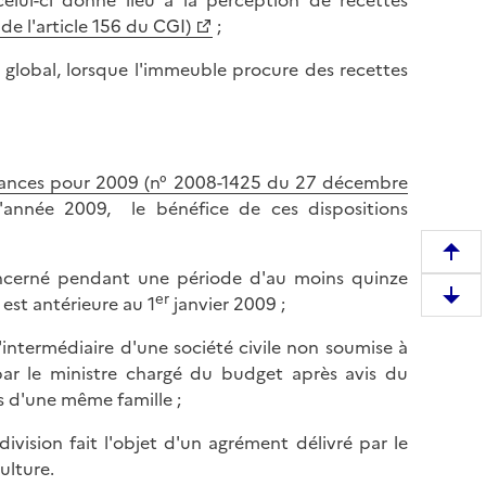
elui-ci donne lieu à la perception de recettes
 de l'article 156 du CGI)
;
 global, lorsque l'immeuble procure des recettes
finances pour 2009 (n° 2008-1425 du 27 décembre
'année 2009, le bénéfice de ces dispositions
R
oncerné pendant une période d'au moins quinze
e
er
est antérieure au 1
janvier 2009 ;
D
m
e
o
l'intermédiaire d'une société civile non soumise à
s
n
par le ministre chargé du budget après avis du
c
t
s d'une même famille ;
e
e
n
ivision fait l'objet d'un agrément délivré par le
r
d
ulture.
e