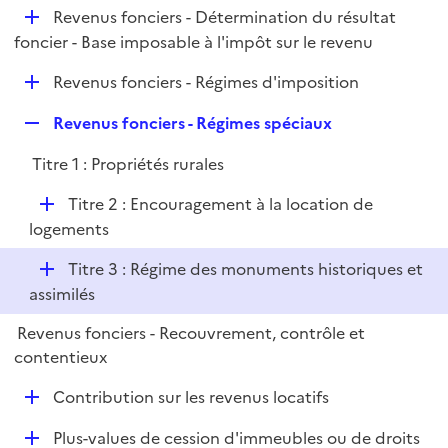
i
D
Revenus fonciers - Détermination du résultat
p
e
é
foncier - Base imposable à l'impôt sur le revenu
l
r
p
i
D
Revenus fonciers - Régimes d'imposition
l
e
é
i
r
R
Revenus fonciers - Régimes spéciaux
p
e
e
l
r
Titre 1 : Propriétés rurales
p
i
l
e
D
Titre 2 : Encouragement à la location de
i
r
é
logements
e
p
r
D
Titre 3 : Régime des monuments historiques et
l
é
assimilés
i
p
e
Revenus fonciers - Recouvrement, contrôle et
l
r
contentieux
i
e
D
Contribution sur les revenus locatifs
r
é
D
Plus-values de cession d'immeubles ou de droits
p