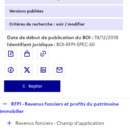
Versions publiées
Critères de recherche : voir / modifier
Date de début de publication du BOI :
19/12/2018
Identifiant juridique :
BOI-RFPI-SPEC-30
Exporter le document au format pdf
Permalien : adresse web de ce doc
Partager sur Facebook
Partager sur Twitter
Partager sur LinkedIn
Partager par messagerie
Replier
R
RFPI - Revenus fonciers et profits du patrimoine
e
immobilier
p
D
Revenus fonciers - Champ d'application
l
é