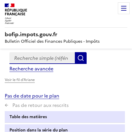
RÉPUBLIQUE
FRANÇAISE
bofip.impots.gouv.fr
Bulletin Officiel des Finances Publiques - Impôts
Recherche simple (références, mots clés, partie du titre
Formulaire
Rechercher
de
Recherche avancée
recherche
Voir le fil d'Ariane
Pas de date pour le plan
Pas de retour aux rescrits
Table des matières
Position dans la série du plan