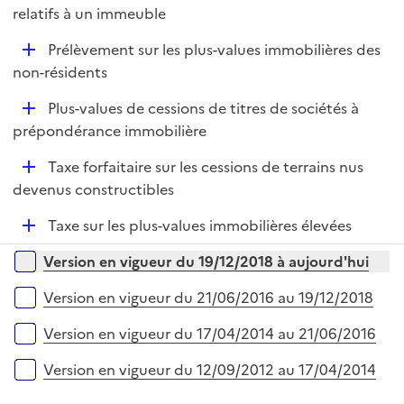
é
relatifs à un immeuble
l
p
i
D
Prélèvement sur les plus-values immobilières des
l
e
é
non-résidents
i
r
p
e
D
Plus-values de cessions de titres de sociétés à
l
r
é
prépondérance immobilière
i
p
e
D
Taxe forfaitaire sur les cessions de terrains nus
l
r
é
devenus constructibles
i
p
e
D
Taxe sur les plus-values immobilières élevées
l
r
é
i
Versions sur la période
Version en vigueur du 19/12/2018 à aujourd'hui
p
e
l
r
Version en vigueur du 21/06/2016 au 19/12/2018
i
e
Version en vigueur du 17/04/2014 au 21/06/2016
r
Version en vigueur du 12/09/2012 au 17/04/2014