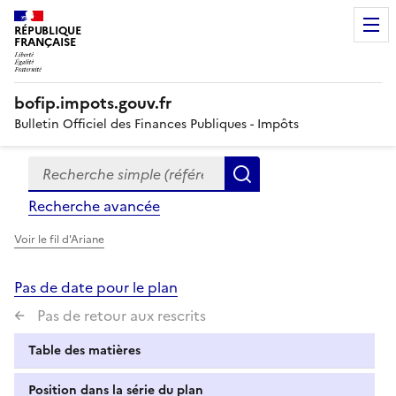
RÉPUBLIQUE
FRANÇAISE
bofip.impots.gouv.fr
Bulletin Officiel des Finances Publiques - Impôts
Recherche simple (références, mots clés, partie du titre
Formulaire
Rechercher
de
Recherche avancée
recherche
Voir le fil d'Ariane
Pas de date pour le plan
Pas de retour aux rescrits
Table des matières
Position dans la série du plan