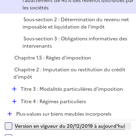
l’abattement de 40% des revenus distribués par
e
les sociétés
r
Sous-section 2 : Détermination du revenu net
imposable et liquidation de l'impôt
Sous-section 3 : Obligations informatives des
intervenants
Chapitre 1.5 : Règles d'imposition
Chapitre 2 : Imputation ou restitution du crédit
d’impôt
D
Titre 3 : Modalités particulières d'imposition
é
D
Titre 4 : Régimes particuliers
p
é
l
D
Plus-values sur biens meubles incorporels
p
i
é
l
e
Versions sur la période
Version en vigueur du 20/12/2019 à aujourd'hui
p
i
r
l