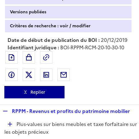
Versions publiées
Critères de recherche : voir / modifier
Date de début de publication du BOI :
20/12/2019
Identifiant juridique :
BOI-RPPM-RCM-20-10-30-10
Exporter le document au format pdf
Permalien : adresse web de ce doc
Partager sur Facebook
Partager sur Twitter
Partager sur LinkedIn
Partager par messagerie
Replier
R
RPPM - Revenus et profits du patrimoine mobilier
e
D
Plus-values sur biens meubles et taxe forfaitaire sur
p
é
les objets précieux
l
p