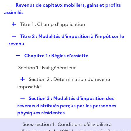
i
R
Revenus de capitaux mobiliers, gains et profits
l
e
e
assimilés
i
r
p
e
D
Titre 1 : Champ d'application
l
r
é
i
R
Titre 2 : Modalités d'imposition à l'impôt sur le
p
e
e
revenu
l
r
p
i
R
Chapitre 1 : Règles d'assiette
l
e
e
i
r
Section 1 : Fait générateur
p
e
l
r
D
Section 2 : Détermination du revenu
i
é
imposable
e
p
r
R
Section 3 : Modalités d’imposition des
l
e
revenus distribués perçus par les personnes
i
p
physiques résidentes
e
l
r
Sous-section 1 : Conditions d’éligibilité à
i