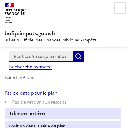
RÉPUBLIQUE
FRANÇAISE
bofip.impots.gouv.fr
Bulletin Officiel des Finances Publiques - Impôts
Recherche simple (références, mots clés, partie du titre
Formulaire
Rechercher
de
Recherche avancée
recherche
Voir le fil d'Ariane
Pas de date pour le plan
Pas de retour aux rescrits
Table des matières
Position dans la série du plan