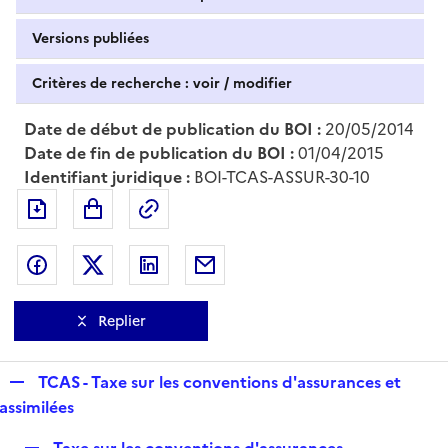
Versions publiées
Critères de recherche : voir / modifier
Date de début de publication du BOI :
20/05/2014
Date de fin de publication du BOI :
01/04/2015
Identifiant juridique :
BOI-TCAS-ASSUR-30-10
Exporter le document au format pdf
Permalien : adresse web de ce doc
Partager sur Facebook
Partager sur Twitter
Partager sur LinkedIn
Partager par messagerie
Replier
R
TCAS - Taxe sur les conventions d'assurances et
e
assimilées
p
R