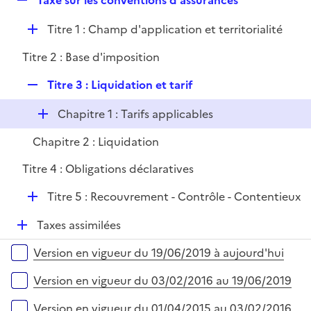
Taxe sur les conventions d'assurances
l
e
i
D
Titre 1 : Champ d'application et territorialité
p
e
é
l
r
Titre 2 : Base d'imposition
p
i
l
e
R
Titre 3 : Liquidation et tarif
i
r
e
e
D
Chapitre 1 : Tarifs applicables
p
r
é
l
Chapitre 2 : Liquidation
p
i
l
e
Titre 4 : Obligations déclaratives
i
r
D
Titre 5 : Recouvrement - Contrôle - Contentieux
e
é
r
D
Taxes assimilées
p
é
l
Versions sur la période
Version en vigueur du 19/06/2019 à aujourd'hui
p
i
l
e
Version en vigueur du 03/02/2016 au 19/06/2019
i
r
e
Version en vigueur du 01/04/2015 au 03/02/2016