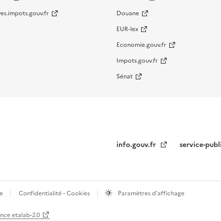
es.impots.gouv.fr
Douane
EUR-lex
Economie.gouv.fr
Impots.gouv.fr
Sénat
info.gouv.fr
service-publ
te
Confidentialité - Cookies
Paramètres d'affichage
ence etalab-2.0