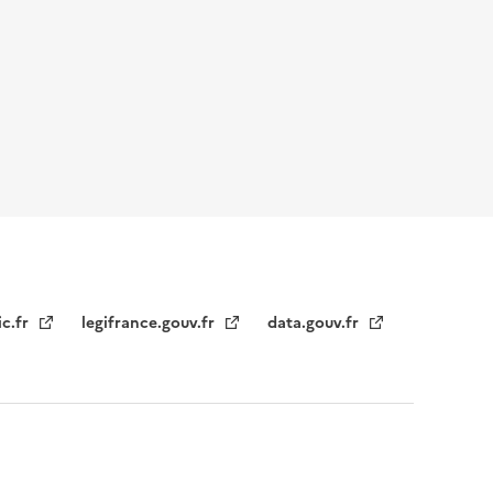
ic.fr
legifrance.gouv.fr
data.gouv.fr