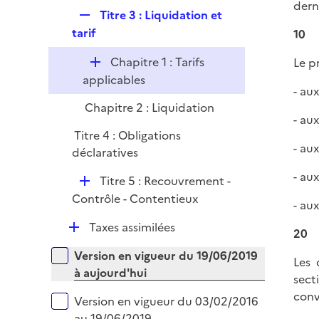
dern
i
R
Titre 3 : Liquidation et
e
e
tarif
10
r
p
D
Chapitre 1 : Tarifs
Le p
l
é
applicables
i
- au
p
e
Chapitre 2 : Liquidation
l
r
- au
i
Titre 4 : Obligations
e
- au
déclaratives
r
- au
D
Titre 5 : Recouvrement -
é
Contrôle - Contentieux
- au
p
D
Taxes assimilées
l
20
é
i
Versions sur la période
Version en vigueur du 19/06/2019
p
Les 
e
à aujourd'hui
l
sect
r
i
conv
Version en vigueur du 03/02/2016
e
au 19/06/2019