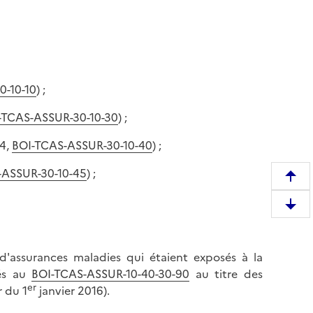
0-10-10
) ;
-TCAS-ASSUR-30-10-30
) ;
 4,
BOI-TCAS-ASSUR-30-10-40
) ;
-ASSUR-30-10-45
) ;
R
e
D
m
e
o
s
n
 d'assurances maladies qui étaient exposés à la
c
t
sés au
BOI-TCAS-ASSUR-10-40-30-90
au titre des
e
e
er
 du 1
janvier 2016).
n
r
d