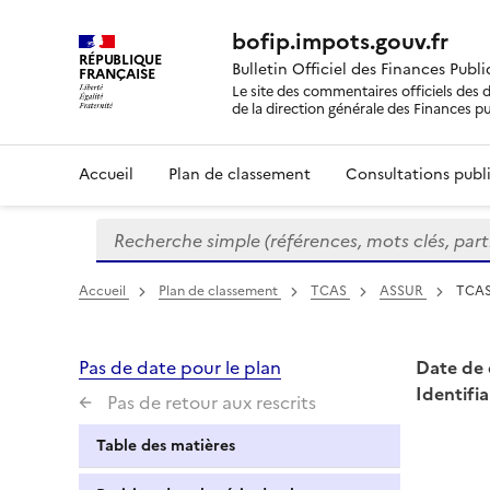
bofip.impots.gouv.fr
RÉPUBLIQUE
Bulletin Officiel des Finances Publ
FRANÇAISE
Le site des commentaires officiels des d
de la direction générale des Finances p
Accueil
Plan de classement
Consultations publi
Recherche simple (références, mots clés, partie 
Formulaire
de
recherche
Accueil
Plan de classement
TCAS
ASSUR
TCAS 
Pas de date pour le plan
Date de 
Identifia
Pas de retour aux rescrits
Table des matières