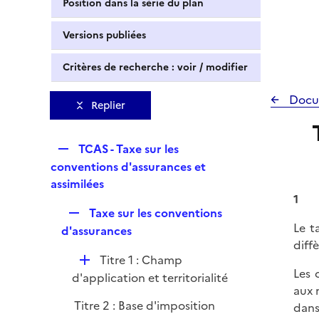
Position dans la série du plan
Versions publiées
Critères de recherche : voir / modifier
Docu
Replier
R
TCAS - Taxe sur les
e
conventions d'assurances et
p
assimilées
l
1
R
Taxe sur les conventions
i
Le t
e
d'assurances
e
diff
p
r
D
Titre 1 : Champ
l
Les 
é
d'application et territorialité
i
aux 
p
e
Titre 2 : Base d'imposition
dans
l
r