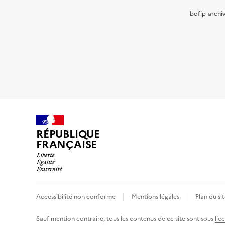
bofip-archiv
RÉPUBLIQUE
FRANÇAISE
Accessibilité non conforme
Mentions légales
Plan du si
Sauf mention contraire, tous les contenus de ce site sont sous
lic