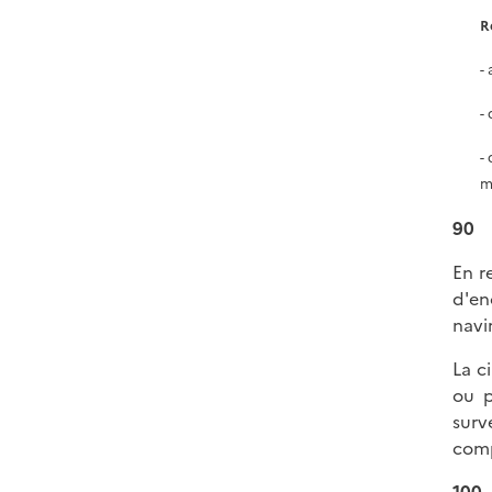
R
-
-
-
m
90
En r
d'en
navi
La c
ou p
surv
comp
100