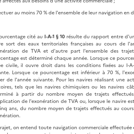
re affectés aux besoins d'une activité commerciale ;
fectuer au moins 70 % de l'ensemble de leur navigation en de
ourcentage cité au
I-A-1 § 10
résulte du rapport entre d'un
re sort des eaux territoriales françaises au cours de l'
onération de TVA et d'autre part l'ensemble des traj
centage est déterminé chaque année. Lorsque ce pourcent
e civile, il ouvre droit dans les conditions fixées au I-A-
ante. Lorsque ce pourcentage est inférieur à 70 %, l'ex
ier de l'année suivante. Pour les navires réalisant une ac
toires, tels que les navires chimiquiers ou les navires c
rminé à partir du nombre moyen de trajets effectués
plication de l'exonération de TVA ou, lorsque le navire est
inq ans, du nombre moyen de trajets effectués au cours
onération.
trajet, on entend toute navigation commerciale effectuée en