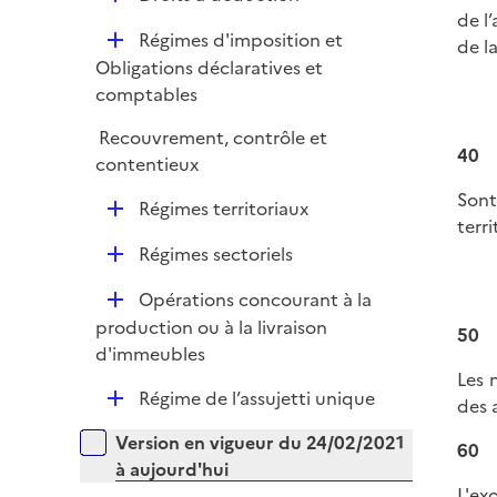
p
i
r
é
de l
l
e
D
Régimes d'imposition et
p
de l
i
r
é
Obligations déclaratives et
l
e
p
comptables
i
r
l
e
Recouvrement, contrôle et
i
r
40
contentieux
e
r
Sont
D
Régimes territoriaux
terri
é
D
Régimes sectoriels
p
é
l
D
Opérations concourant à la
p
i
é
production ou à la livraison
l
50
e
p
d'immeubles
i
r
l
Les 
e
D
Régime de l’assujetti unique
i
des 
r
é
e
Versions sur la période
Version en vigueur du 24/02/2021
60
p
r
à aujourd'hui
l
L'ex