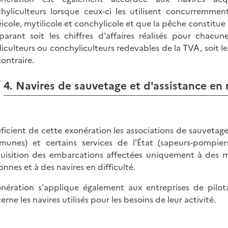
hyliculteurs lorsque ceux-ci les utilisent concurremmen
éicole, mytilicole et conchylicole et que la pêche constitue 
arant soit les chiffres d'affaires réalisés pour chacune 
liculteurs ou conchyliculteurs redevables de la TVA, soit le
contraire.
4. Navires de sauvetage et d'assistance en
ficient de cette exonération les associations de sauvetage 
unes) et certains services de l'État (sapeurs-pompier
quisition des embarcations affectées uniquement à des m
onnes et à des navires en difficulté.
onération s'applique également aux entreprises de pil
rne les navires utilisés pour les besoins de leur activité.