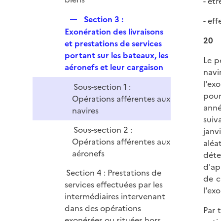
- êt
i
R
Section 3 :
- ef
e
e
Exonération des livraisons
r
20
p
et prestations de services
l
portant sur les bateaux, les
Le p
i
aéronefs et leur cargaison
navi
e
l'ex
Sous-section 1 :
r
pour
Opérations afférentes aux
anné
navires
suiv
Sous-section 2 :
janv
Opérations afférentes aux
aléa
aéronefs
déte
d'ap
Section 4 : Prestations de
de c
services effectuées par les
l'ex
intermédiaires intervenant
dans des opérations
Par 
exonérées ou situées hors