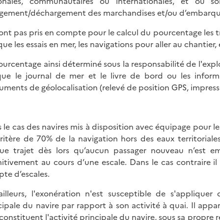
onales, communautaires ou internationales, et où s
gement/déchargement des marchandises et/ou d’embarq
ont pas pris en compte pour le calcul du pourcentage les tr
que les essais en mer, les navigations pour aller au chantier, 
ourcentage ainsi déterminé sous la responsabilité de l'explo
que le journal de mer et le livre de bord ou les infor
ruments de géolocalisation (relevé de position GPS, impress
 le cas des navires mis à disposition avec équipage pour le
ritère de 70% de la navigation hors des eaux territoriale
ue trajet dès lors qu’aucun passager nouveau n’est 
nitivement au cours d’une escale. Dans le cas contraire i
te d’escales.
ailleurs, l'exonération n'est susceptible de s'appliquer 
cipale du navire par rapport à son activité à quai. Il appar
constituent l'activité principale du navire, sous sa propre 