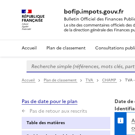
bofip.impots.gouv.fr
RÉPUBLIQUE
Bulletin Officiel des Finances Publ
FRANÇAISE
Le site des commentaires officiels des d
de la direction générale des Finances p
Accueil
Plan de classement
Consultations publi
Recherche simple (références, mots clés, partie 
Formulaire
de
recherche
Accueil
Plan de classement
TVA
CHAMP
TVA -
Pas de date pour le plan
Date de 
Identifia
Pas de retour aux rescrits
A
Table des matières
c