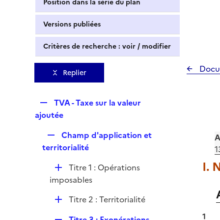
Position dans la série du plan
Versions publiées
Critères de recherche : voir / modifier
Docu
Replier
R
TVA - Taxe sur la valeur
e
ajoutée
p
R
Champ d'application et
l
A
e
territorialité
i
1
p
e
I. 
D
Titre 1 : Opérations
l
r
é
imposables
i
p
e
D
Titre 2 : Territorialité
l
r
é
i
1
R
Titre 3 : Exonérations