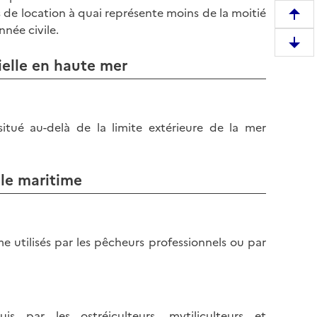
s de location à quai représente moins de la moitié
R
nnée civile.
e
D
m
rielle en haute mer
e
o
s
n
c
t
e
e
 situé au-delà de la limite extérieure de la mer
n
r
d
e
r
n
lle maritime
e
h
e
a
n
u
b
e utilisés par les pêcheurs professionnels ou par
t
a
d
s
e
d
l
e
a
s par les ostréiculteurs, mytiliculteurs et