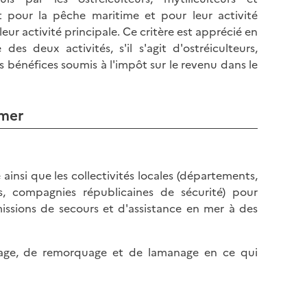
l
p
t pour la pêche maritime et pour leur activité
a
a
leur activité principale. Ce critère est apprécié en
p
g
des deux activités, s'il s'agit d'ostréiculteurs,
a
e
s bénéfices soumis à l'impôt sur le revenu dans le
g
e
 mer
ainsi que les collectivités locales (départements,
s, compagnies républicaines de sécurité) pour
issions de secours et d'assistance en mer à des
otage, de remorquage et de lamanage en ce qui