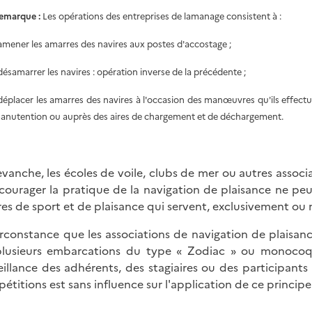
emarque :
Les opérations des entreprises de lamanage consistent à :
 amener les amarres des navires aux postes d'accostage ;
 désamarrer les navires : opération inverse de la précédente ;
 déplacer les amarres des navires à l'occasion des manœuvres qu'ils effectu
anutention ou auprès des aires de chargement et de déchargement.
evanche, les écoles de voile, clubs de mer ou autres associ
courager la pratique de la navigation de plaisance ne peu
res de sport et de plaisance qui servent, exclusivement ou no
irconstance que les associations de navigation de plaisanc
lusieurs embarcations du type « Zodiac » ou monocoque
eillance des adhérents, des stagiaires ou des participants 
étitions est sans influence sur l'application de ce principe