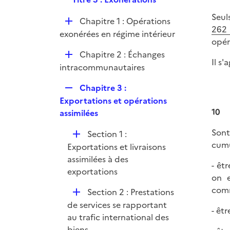
p
e
e
l
Seuls
r
D
Chapitre 1 : Opérations
p
i
262 
é
exonérées en régime intérieur
l
e
opéra
p
i
r
D
Chapitre 2 : Échanges
l
e
Il s'
é
intracommunautaires
i
r
p
e
R
Chapitre 3 :
l
r
e
Exportations et opérations
i
p
10
assimilées
e
l
r
Sont
D
Section 1 :
i
cumu
é
Exportations et livraisons
e
p
assimilées à des
r
- êt
l
exportations
on e
i
comm
D
Section 2 : Prestations
e
é
de services se rapportant
r
- êt
p
au trafic international des
l
biens