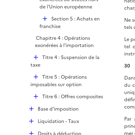
nati
de l'Union européenne
char
D
Section 5 : Achats en
Ne s
é
franchise
tels 
p
Chapitre 4 : Opérations
Le p
l
exonérées à l'importation
tel 
i
inst
e
D
Titre 4 : Suspension de la
r
é
taxe
30
p
D
Titre 5 : Opérations
Dans
l
é
imposables sur option
du c
i
p
uniq
e
D
Titre 6 : Offres composites
l
défi
r
é
i
comp
D
Base d'imposition
p
e
é
l
Par 
r
D
Liquidation - Taux
p
i
prin
é
l
e
D
mer 
Droits à déduction