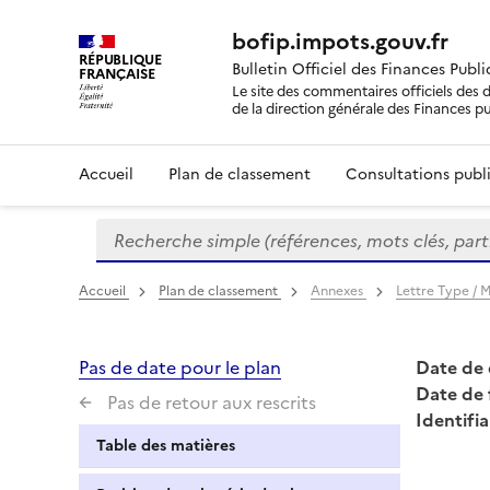
bofip.impots.gouv.fr
RÉPUBLIQUE
Bulletin Officiel des Finances Publ
FRANÇAISE
Le site des commentaires officiels des d
de la direction générale des Finances p
Accueil
Plan de classement
Consultations publi
Recherche simple (références, mots clés, partie 
Formulaire
de
recherche
Accueil
Plan de classement
Annexes
Lettre Type /
Pas de date pour le plan
Date de 
Date de 
Pas de retour aux rescrits
Identifia
Table des matières