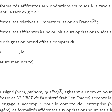
s formalités afférentes aux opérations soumises à la taxe s
nt, la taxe exigible ;
(2)
s formalités relatives à l'immatriculation en France
;
 formalités afférentes à une ou plusieurs opérations visées à 
e désignation prend effet à compter du
............... , le ...............
nature manuscrite)
(1)
oussigné
(nom, prénom, qualité)
, agissant au nom et pour
dresse et N° SIRET de l'assujetti établi en France)
accepte la
'engage à accomplir, pour le compte de l'entreprise
(n
ngère)
les formalités afférentes aux opérations soumises à l