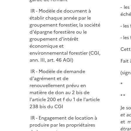
e
- le
r
IR - Modèle de document à
échéa
établir chaque année par le
groupement forestier, la société
- le
d'épargne forestière ou le
- les
groupement d'intérêt
économique et
Cett
environnemental forestier (CGI,
ann. III, art. 46 AGI)
Fait à 
IR - Modèle de demande
(sig
d'agrément et de
*
renouvellement prévu en
matière de don au 2 bis de
* *
l'article 200 et f du 1 de l'article
238 bis du CGI
Je s
et a
IR - Engagement de location à
et m
produire par les propriétaires
étra