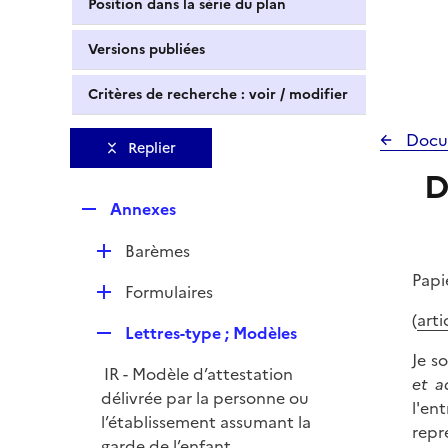
Position dans la série du plan
Versions publiées
Critères de recherche : voir / modifier
Docu
Replier
D
R
Annexes
e
D
Barèmes
p
é
l
Papi
D
Formulaires
p
i
é
(
art
l
e
R
Lettres-type ; Modèles
p
i
r
e
Je s
l
e
IR - Modèle d’attestation
p
et a
i
r
délivrée par la personne ou
l
l'en
e
l’établissement assumant la
i
repr
r
garde de l’enfant