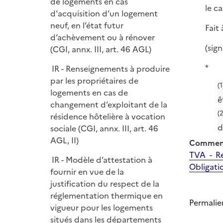
de logements en cas
le ca
d'acquisition d’un logement
neuf, en l’état futur
Fait à 
d’achèvement ou à rénover
(sig
(CGI, annx. III, art. 46 AGL)
*
IR - Renseignements à produire
par les propriétaires de
(1
logements en cas de
ê
changement d’exploitant de la
(2
résidence hôtelière à vocation
d
sociale (CGI, annx. III, art. 46
AGL, II)
Comment
TVA - Ré
IR - Modèle d’attestation à
Obligatio
fournir en vue de la
justification du respect de la
réglementation thermique en
Permalie
vigueur pour les logements
situés dans les départements