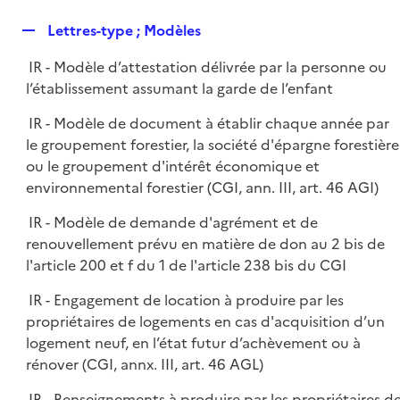
i
é
l
e
R
Lettres-type ; Modèles
p
i
r
e
l
e
IR - Modèle d’attestation délivrée par la personne ou
p
i
r
l’établissement assumant la garde de l’enfant
l
e
i
r
IR - Modèle de document à établir chaque année par
e
le groupement forestier, la société d'épargne forestière
r
ou le groupement d'intérêt économique et
environnemental forestier (CGI, ann. III, art. 46 AGI)
IR - Modèle de demande d'agrément et de
renouvellement prévu en matière de don au 2 bis de
l'article 200 et f du 1 de l'article 238 bis du CGI
IR - Engagement de location à produire par les
propriétaires de logements en cas d'acquisition d’un
logement neuf, en l’état futur d’achèvement ou à
rénover (CGI, annx. III, art. 46 AGL)
IR - Renseignements à produire par les propriétaires d