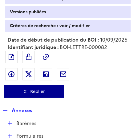
Versions publiées
Critères de recherche : voir / modifier
Date de début de publication du BOI :
10/09/2025
Identifiant juridique :
BOI-LETTRE-000082
Exporter le document au format pdf
Permalien : adresse web de ce doc
Partager sur Facebook
Partager sur Twitter
Partager sur LinkedIn
Partager par messagerie
Replier
R
Annexes
e
D
Barèmes
p
é
l
D
Formulaires
p