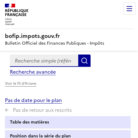
RÉPUBLIQUE
FRANÇAISE
bofip.impots.gouv.fr
Bulletin Officiel des Finances Publiques - Impôts
Recherche simple (références, mots clés, partie du titre
Formulaire
Rechercher
de
Recherche avancée
recherche
Voir le fil d'Ariane
Pas de date pour le plan
Pas de retour aux rescrits
Table des matières
Position dans la série du plan