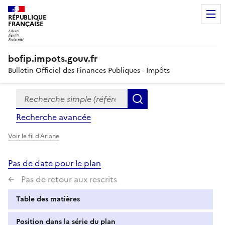
RÉPUBLIQUE
FRANÇAISE
bofip.impots.gouv.fr
Bulletin Officiel des Finances Publiques - Impôts
Recherche simple (références, mots clés, partie du titre
Formulaire
Rechercher
de
Recherche avancée
recherche
Voir le fil d'Ariane
Pas de date pour le plan
Pas de retour aux rescrits
Table des matières
Position dans la série du plan