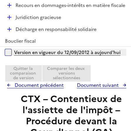
é
l
r
D
Recours en dommages-intérêts en matière fiscale
p
i
é
l
e
D
Juridiction gracieuse
p
i
r
é
l
e
D
Décharge en responsabilité solidaire
p
i
r
é
l
e
Bouclier fiscal
p
i
r
l
Versions sur la période
e
Version en vigueur du 12/09/2012 à aujourd'hui
i
r
e
Quitter la
Comparer les deux
r
comparaison
versions
de version
sélectionnées
Document précédent
Document suivant
CTX – Contentieux de
l'assiette de l'impôt –
Procédure devant la