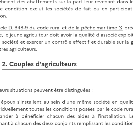
ficient des abattements sur la part leur revenant dans le b
te condition exclut les sociétés de fait ou en participa
ion.
icle D. 343-9 du code rural et de la pêche maritime
préc
e, le jeune agriculteur doit avoir la qualité d'associé expl
a société et exercer un contrôle effectif et durable sur la
tres agriculteurs.
2. Couples d'agriculteurs
ieurs situations peuvent être distinguées :
s époux s'installent au sein d'une même société en qualit
viduellement toutes les conditions posées par le code rura
nder à bénéficier chacun des aides à l'installation. 
nant à chacun des deux conjoints remplissant les condition