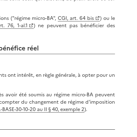
tions ("régime micro-BA",
CGI, art. 64 bis
) ou le
t. 76, 1-al.1
) ne peuvent pas bénéficier des
bénéfice réel
ts ont intérêt, en règle générale, à opter pour un
près avoir été soumis au régime micro-BA peuvent
 à compter du changement de régime d'imposition
-BASE-30-10-20 au II § 40, exemple 2
).