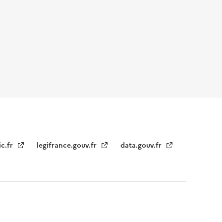
ic.fr
legifrance.gouv.fr
data.gouv.fr