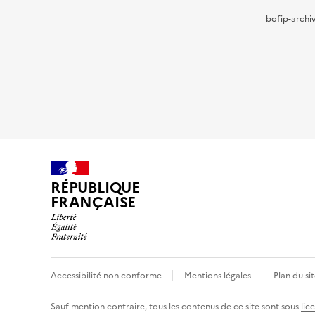
bofip-archiv
RÉPUBLIQUE
FRANÇAISE
Accessibilité non conforme
Mentions légales
Plan du si
Sauf mention contraire, tous les contenus de ce site sont sous
lic