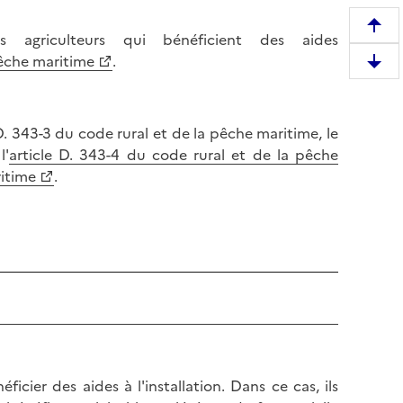
R
s agriculteurs qui bénéficient des aides
e
pêche maritime
.
D
m
e
o
s
n
. 343-3 du code rural et de la pêche maritime, le
c
t
l'
article D. 343-4 du code rural et de la pêche
e
e
ritime
.
n
r
d
e
r
n
e
h
e
a
n
u
b
t
a
d
s
e
d
l
ficier des aides à l'installation. Dans ce cas, ils
e
a