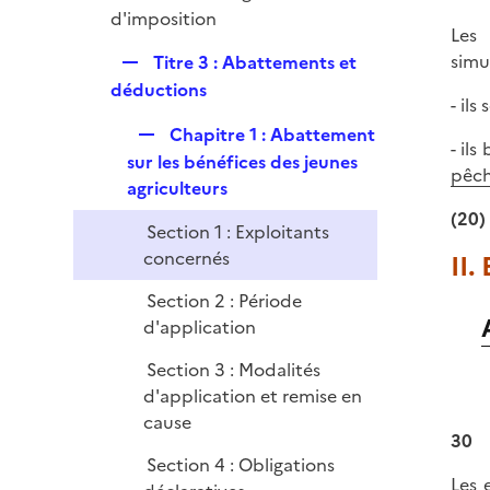
e
é
d'imposition
i
r
Les 
p
e
R
simu
Titre 3 : Abattements et
l
r
e
déductions
i
- il
p
e
R
Chapitre 1 : Abattement
l
r
- ils
e
sur les bénéfices des jeunes
i
pêch
p
agriculteurs
e
l
r
(20)
Section 1 : Exploitants
i
concernés
II.
e
r
Section 2 : Période
d'application
Section 3 : Modalités
d'application et remise en
cause
30
Section 4 : Obligations
Les 