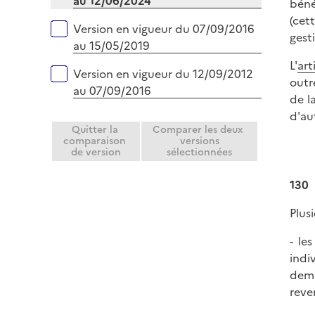
au 12/06/2024
béné
(cet
Version en vigueur du 07/09/2016
gest
au 15/05/2019
L'
art
Version en vigueur du 12/09/2012
outr
au 07/09/2016
de l
d'au
Quitter la
Comparer les deux
comparaison
versions
de version
sélectionnées
130
Plus
- le
indi
dema
reve