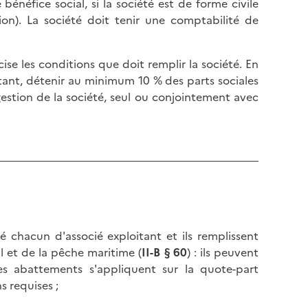
énéfice social, si la société est de forme civile
l
p
tion). La société doit tenir une comptabilité de
a
a
p
g
a
ise les conditions que doit remplir la société. En
e
g
oitant, détenir au minimum 10 % des parts sociales
e
 gestion de la société, seul ou conjointement avec
é chacun d'associé exploitant et ils remplissent
l et de la pêche maritime (
II-B § 60
) : ils peuvent
Les abattements s'appliquent sur la quote-part
s requises ;