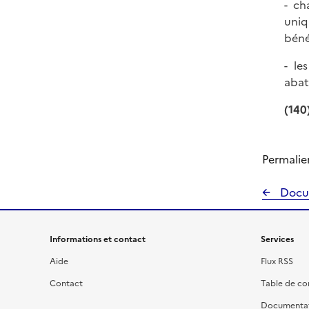
- ch
uniq
béné
- le
abat
(140
Permalie
Docu
Informations et contact
Services
Aide
Flux RSS
Contact
Table de c
Documenta