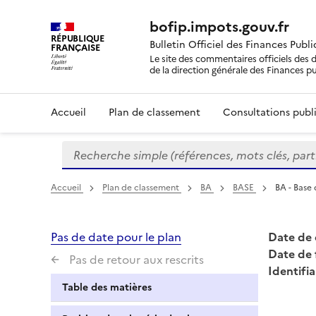
bofip.impots.gouv.fr
RÉPUBLIQUE
Bulletin Officiel des Finances Publ
FRANÇAISE
Le site des commentaires officiels des d
de la direction générale des Finances p
Accueil
Plan de classement
Consultations publi
Recherche simple (références, mots clés, partie 
Formulaire
de
recherche
Accueil
Plan de classement
BA
BASE
BA - Base 
Pas de date pour le plan
Date de 
Date de 
Pas de retour aux rescrits
Identifia
Table des matières