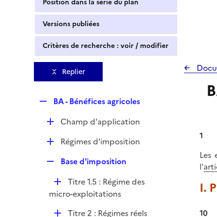
Position dans la série du plan
Versions publiées
Critères de recherche : voir / modifier
Docu
Replier
B
R
BA - Bénéfices agricoles
e
D
Champ d'application
p
é
l
1
D
Régimes d'imposition
p
i
é
Les 
l
e
R
Base d'imposition
p
l'
art
i
r
e
l
e
D
Titre 1.5 : Régime des
p
I. 
i
r
é
micro-exploitations
l
e
p
i
r
D
Titre 2 : Régimes réels
10
l