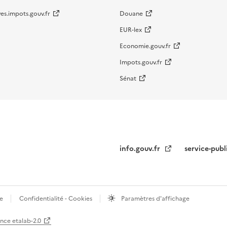
es.impots.gouv.fr
Douane
EUR-lex
Economie.gouv.fr
Impots.gouv.fr
Sénat
info.gouv.fr
service-publ
te
Confidentialité - Cookies
Paramètres d'affichage
ence etalab-2.0