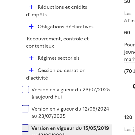
50
é
D
Réductions et crédits
p
Les
é
d'impôts
l
à l'i
p
i
D
Obligations déclaratives
l
e
60
é
i
r
Recouvrement, contrôle et
p
e
Pour
contentieux
l
r
jeun
i
D
Régimes sectoriels
mari
e
é
r
D
Cession ou cessation
(70 
p
é
d'activité
l
p
i
Versions sur la période
Version en vigueur du 23/07/2025
l
e
à aujourd'hui
i
r
e
Version en vigueur du 12/06/2024
r
au 23/07/2025
120
Version en vigueur du 15/05/2019
Les 