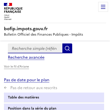
RÉPUBLIQUE
FRANÇAISE
bofip.impots.gouv.fr
Bulletin Officiel des Finances Publiques - Impôts
Recherche simple (références, mots clés, partie du titre
Formulaire
Rechercher
de
Recherche avancée
recherche
Voir le fil d'Ariane
Pas de date pour le plan
Pas de retour aux rescrits
Table des matières
Position dans la série du plan