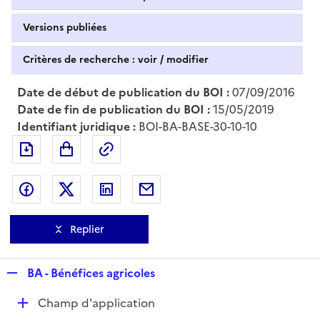
Versions publiées
Critères de recherche : voir / modifier
Date de début de publication du BOI :
07/09/2016
Date de fin de publication du BOI :
15/05/2019
Identifiant juridique :
BOI-BA-BASE-30-10-10
Exporter le document au format pdf
Permalien : adresse web de ce doc
Partager sur Facebook
Partager sur Twitter
Partager sur LinkedIn
Partager par messagerie
Replier
R
BA - Bénéfices agricoles
e
D
Champ d'application
p
é