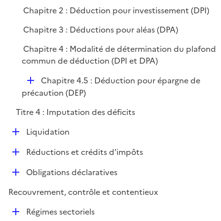
Chapitre 2 : Déduction pour investissement (DPI)
Chapitre 3 : Déductions pour aléas (DPA)
Chapitre 4 : Modalité de détermination du plafond
commun de déduction (DPI et DPA)
D
Chapitre 4.5 : Déduction pour épargne de
é
précaution (DEP)
p
Titre 4 : Imputation des déficits
l
i
D
Liquidation
e
é
r
D
Réductions et crédits d'impôts
p
é
l
D
Obligations déclaratives
p
i
é
l
e
Recouvrement, contrôle et contentieux
p
i
r
l
e
D
Régimes sectoriels
i