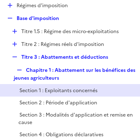
l
D
Régimes d'imposition
p
i
é
l
e
R
Base d'imposition
p
i
r
e
l
e
D
Titre 1.5 : Régime des micro-exploitations
p
i
r
é
l
e
D
Titre 2 : Régimes réels d'imposition
p
i
r
é
l
e
R
Titre 3 : Abattements et déductions
p
i
r
e
l
e
R
Chapitre 1 : Abattement sur les bénéfices des
p
i
r
e
jeunes agriculteurs
l
e
p
i
r
Section 1 : Exploitants concernés
l
e
i
r
Section 2 : Période d'application
e
Section 3 : Modalités d'application et remise en
r
cause
Section 4 : Obligations déclaratives