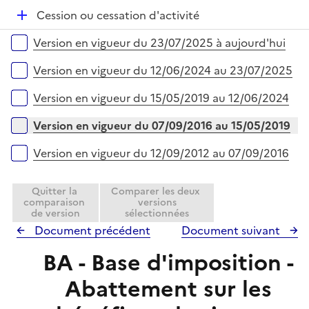
r
é
e
D
Cession ou cessation d'activité
p
r
é
l
Versions sur la période
Version en vigueur du 23/07/2025 à aujourd'hui
p
i
l
e
Version en vigueur du 12/06/2024 au 23/07/2025
i
r
e
Version en vigueur du 15/05/2019 au 12/06/2024
r
Version en vigueur du 07/09/2016 au 15/05/2019
Version en vigueur du 12/09/2012 au 07/09/2016
Quitter la
Comparer les deux
comparaison
versions
de version
sélectionnées
Document précédent
Document suivant
BA - Base d'imposition -
Abattement sur les