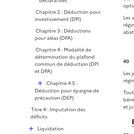
déclaratives
opti
Chapitre 2 : Déduction pour
Les 
investissement (DPI)
régi
Chapitre 3 : Déductions
abat
pour aléas (DPA)
Chapitre 4 : Modalité de
détermination du plafond
40
commun de déduction (DPI
et DPA)
Les 
régi
D
Chapitre 4.5 :
é
Déduction pour épargne de
Tout
p
précaution (DEP)
béné
l
et j
Titre 4 : Imputation des
i
déficits
e
r
D
Liquidation