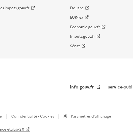
es.impots.gouv.fr
Douane
EUR-lex
Economie.gouv.fr
Impots.gouv.fr
Sénat
info.gouv.fr
service-publ
te
Confidentialité - Cookies
Paramètres d'affichage
ence etalab-2.0