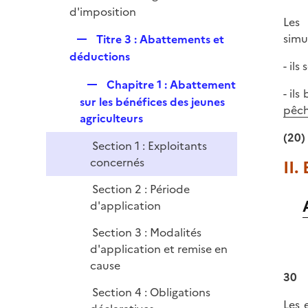
e
é
d'imposition
i
r
Les 
p
e
R
simu
Titre 3 : Abattements et
l
r
e
déductions
i
- il
p
e
R
Chapitre 1 : Abattement
l
r
- ils
e
sur les bénéfices des jeunes
i
pêch
p
agriculteurs
e
l
r
(20)
Section 1 : Exploitants
i
concernés
II.
e
r
Section 2 : Période
d'application
Section 3 : Modalités
d'application et remise en
cause
30
Section 4 : Obligations
Les 