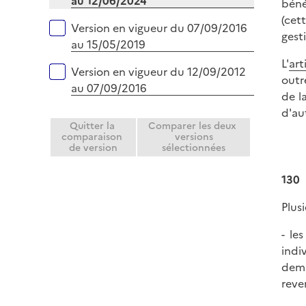
au 12/06/2024
béné
(cet
Version en vigueur du 07/09/2016
gest
au 15/05/2019
L'
art
Version en vigueur du 12/09/2012
outr
au 07/09/2016
de l
d'au
Quitter la
Comparer les deux
comparaison
versions
de version
sélectionnées
130
Plus
- le
indi
dema
reve