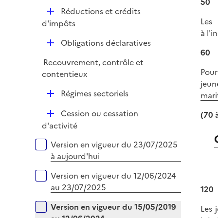
50
é
D
Réductions et crédits
p
Les
é
d'impôts
l
à l'i
p
i
D
Obligations déclaratives
l
e
60
é
i
r
Recouvrement, contrôle et
p
e
Pour
contentieux
l
r
jeun
i
D
Régimes sectoriels
mari
e
é
r
D
Cession ou cessation
(70 
p
é
d'activité
l
p
i
Versions sur la période
Version en vigueur du 23/07/2025
l
e
à aujourd'hui
i
r
e
Version en vigueur du 12/06/2024
r
au 23/07/2025
120
Version en vigueur du 15/05/2019
Les 