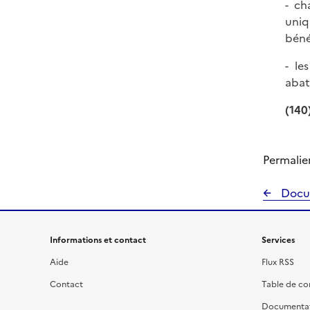
- ch
uniq
béné
- le
abat
(140
Permalie
Docu
Informations et contact
Services
Aide
Flux RSS
Contact
Table de c
Documenta