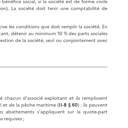
énéfice social, si la société est de forme civile
l
p
tion). La société doit tenir une comptabilité de
a
a
p
g
a
ise les conditions que doit remplir la société. En
e
g
oitant, détenir au minimum 10 % des parts sociales
e
 gestion de la société, seul ou conjointement avec
é chacun d'associé exploitant et ils remplissent
l et de la pêche maritime (
II-B § 60
) : ils peuvent
Les abattements s'appliquent sur la quote-part
s requises ;