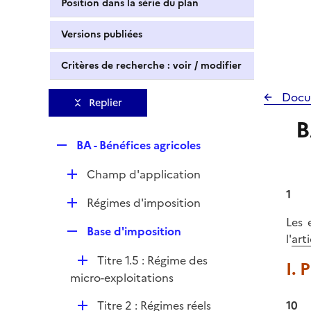
Position dans la série du plan
Versions publiées
Critères de recherche : voir / modifier
Docu
Replier
B
R
BA - Bénéfices agricoles
e
D
Champ d'application
p
é
l
1
D
Régimes d'imposition
p
i
é
Les 
l
e
R
Base d'imposition
p
l'
art
i
r
e
l
e
D
Titre 1.5 : Régime des
p
I. 
i
r
é
micro-exploitations
l
e
p
i
r
D
Titre 2 : Régimes réels
10
l