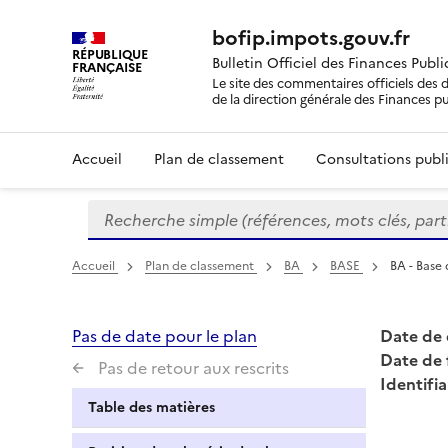
bofip.impots.gouv.fr
RÉPUBLIQUE
Bulletin Officiel des Finances Publ
FRANÇAISE
Le site des commentaires officiels des d
de la direction générale des Finances p
Accueil
Plan de classement
Consultations publi
Recherche simple (références, mots clés, partie 
Formulaire
de
recherche
Accueil
Plan de classement
BA
BASE
BA - Base 
Pas de date pour le plan
Date de 
Date de 
Pas de retour aux rescrits
Identifia
Table des matières