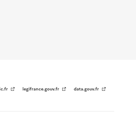
ic.fr
legifrance.gouv.fr
data.gouv.fr