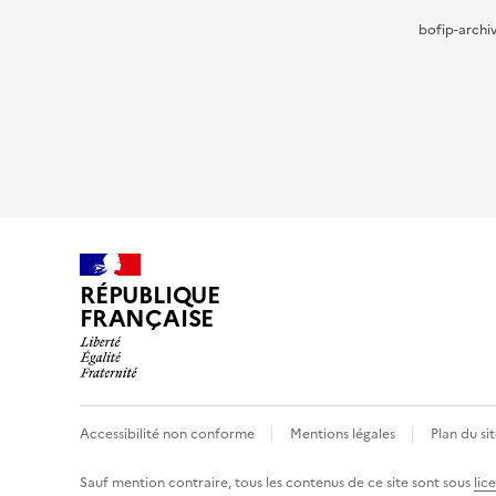
bofip-archiv
RÉPUBLIQUE
FRANÇAISE
Accessibilité non conforme
Mentions légales
Plan du si
Sauf mention contraire, tous les contenus de ce site sont sous
lic