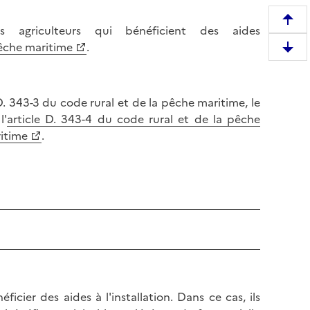
R
s agriculteurs qui bénéficient des aides
e
pêche maritime
.
D
m
e
o
s
n
. 343-3 du code rural et de la pêche maritime, le
c
t
l'
article D. 343-4 du code rural et de la pêche
e
e
ritime
.
n
r
d
e
r
n
e
h
e
a
n
u
b
t
a
d
s
e
d
l
ficier des aides à l'installation. Dans ce cas, ils
e
a