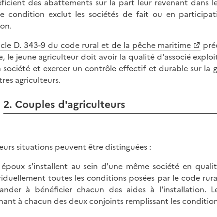
ficient des abattements sur la part leur revenant dans le b
te condition exclut les sociétés de fait ou en participa
ion.
icle D. 343-9 du code rural et de la pêche maritime
préc
e, le jeune agriculteur doit avoir la qualité d'associé expl
a société et exercer un contrôle effectif et durable sur la
tres agriculteurs.
2. Couples d'agriculteurs
ieurs situations peuvent être distinguées :
s époux s'installent au sein d'une même société en qualit
viduellement toutes les conditions posées par le code rura
nder à bénéficier chacun des aides à l'installation. 
nant à chacun des deux conjoints remplissant les condition