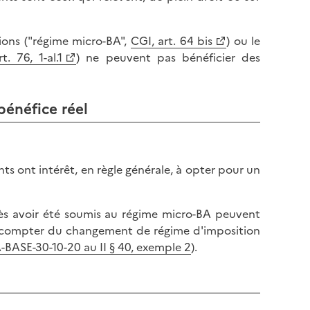
tions ("régime micro-BA",
CGI, art. 64 bis
) ou le
t. 76, 1-al.1
) ne peuvent pas bénéficier des
bénéfice réel
ts ont intérêt, en règle générale, à opter pour un
près avoir été soumis au régime micro-BA peuvent
 à compter du changement de régime d'imposition
-BASE-30-10-20 au II § 40, exemple 2
).