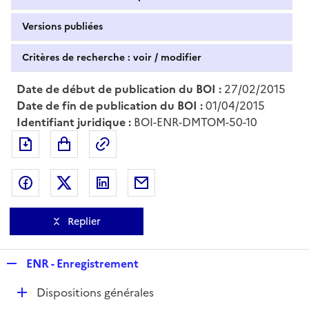
Versions publiées
Critères de recherche : voir / modifier
Date de début de publication du BOI :
27/02/2015
Date de fin de publication du BOI :
01/04/2015
Identifiant juridique :
BOI-ENR-DMTOM-50-10
Exporter le document au format pdf
Permalien : adresse web de ce doc
Partager sur Facebook
Partager sur Twitter
Partager sur LinkedIn
Partager par messagerie
Replier
R
ENR - Enregistrement
e
D
Dispositions générales
p
é