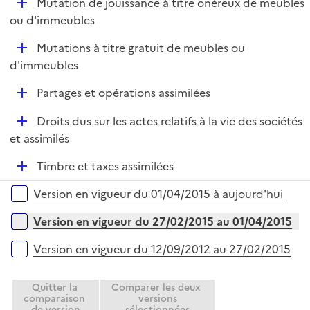
D
e
Mutation de jouissance à titre onéreux de meubles
é
r
ou d'immeubles
p
D
Mutations à titre gratuit de meubles ou
l
é
d'immeubles
i
p
e
D
Partages et opérations assimilées
l
r
é
i
D
Droits dus sur les actes relatifs à la vie des sociétés
p
e
é
et assimilés
l
r
p
i
D
Timbre et taxes assimilées
l
e
é
i
r
Versions sur la période
Version en vigueur du 01/04/2015 à aujourd'hui
p
e
l
r
Version en vigueur du 27/02/2015 au 01/04/2015
i
e
Version en vigueur du 12/09/2012 au 27/02/2015
r
Quitter la
Comparer les deux
comparaison
versions
de version
sélectionnées