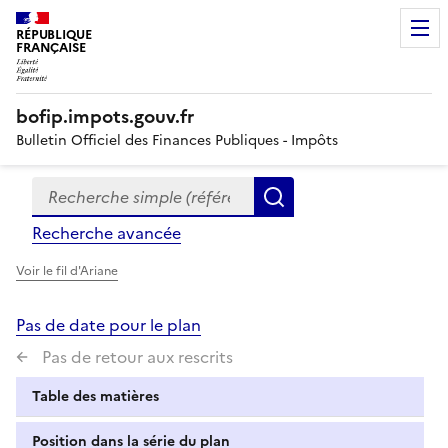
RÉPUBLIQUE
FRANÇAISE
bofip.impots.gouv.fr
Bulletin Officiel des Finances Publiques - Impôts
Recherche simple (références, mots clés, partie du titre
Formulaire
Rechercher
de
Recherche avancée
recherche
Voir le fil d'Ariane
Pas de date pour le plan
Pas de retour aux rescrits
Table des matières
Position dans la série du plan