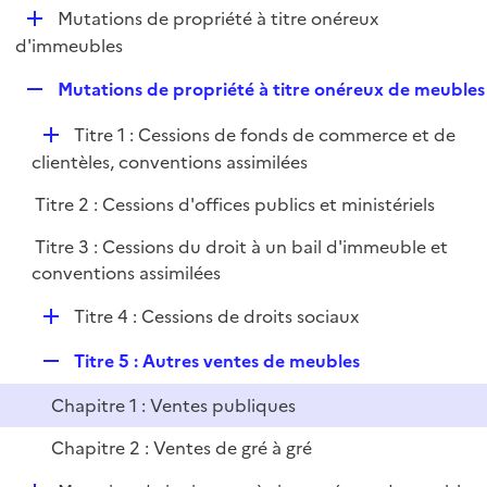
l
D
Mutations de propriété à titre onéreux
p
i
é
d'immeubles
l
e
p
i
r
R
Mutations de propriété à titre onéreux de meubles
l
e
e
i
r
D
Titre 1 : Cessions de fonds de commerce et de
p
e
é
clientèles, conventions assimilées
l
r
p
i
Titre 2 : Cessions d'offices publics et ministériels
l
e
i
r
Titre 3 : Cessions du droit à un bail d'immeuble et
e
conventions assimilées
r
D
Titre 4 : Cessions de droits sociaux
é
R
Titre 5 : Autres ventes de meubles
p
e
l
Chapitre 1 : Ventes publiques
p
i
l
e
Chapitre 2 : Ventes de gré à gré
i
r