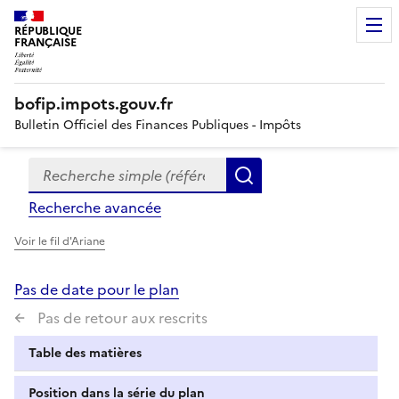
RÉPUBLIQUE
FRANÇAISE
bofip.impots.gouv.fr
Bulletin Officiel des Finances Publiques - Impôts
Recherche simple (références, mots clés, partie du titre
Formulaire
Rechercher
de
Recherche avancée
recherche
Voir le fil d'Ariane
Pas de date pour le plan
Pas de retour aux rescrits
Table des matières
Position dans la série du plan