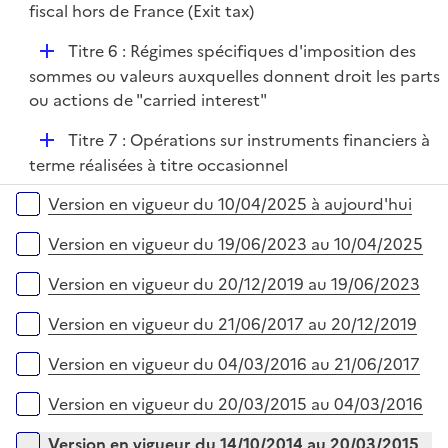
r
é
fiscal hors de France (Exit tax)
l
e
p
i
r
D
Titre 6 : Régimes spécifiques d'imposition des
l
e
é
sommes ou valeurs auxquelles donnent droit les parts
i
r
p
ou actions de "carried interest"
e
l
r
D
Titre 7 : Opérations sur instruments financiers à
i
é
terme réalisées à titre occasionnel
e
p
r
Versions sur la période
Version en vigueur du 10/04/2025 à aujourd'hui
l
i
Version en vigueur du 19/06/2023 au 10/04/2025
e
r
Version en vigueur du 20/12/2019 au 19/06/2023
Version en vigueur du 21/06/2017 au 20/12/2019
Version en vigueur du 04/03/2016 au 21/06/2017
Version en vigueur du 20/03/2015 au 04/03/2016
Version en vigueur du 14/10/2014 au 20/03/2015