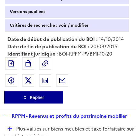
Versions publiées
Critères de recherche : voir / modifier
Date de début de publication du BOI :
14/10/2014
Date de fin de publication du BOI :
20/03/2015
Identifiant juridique :
BOI-RPPM-PVBMI-10-20
Exporter le document au format pdf
Permalien : adresse web de ce doc
Partager sur Facebook
Partager sur Twitter
Partager sur LinkedIn
Partager par messagerie
Replier
R
RPPM - Revenus et profits du patrimoine mobilier
e
D
Plus-values sur biens meubles et taxe forfaitaire sur
p
é