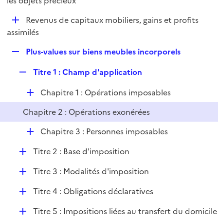
les objets précieux
l
p
i
D
Revenus de capitaux mobiliers, gains et profits
l
e
é
assimilés
i
r
p
e
R
Plus-values sur biens meubles incorporels
l
r
e
i
R
Titre 1 : Champ d'application
p
e
e
l
r
D
Chapitre 1 : Opérations imposables
p
i
é
l
e
Chapitre 2 : Opérations exonérées
p
i
r
l
e
D
Chapitre 3 : Personnes imposables
i
r
é
e
D
Titre 2 : Base d'imposition
p
r
é
l
D
Titre 3 : Modalités d'imposition
p
i
é
l
e
D
Titre 4 : Obligations déclaratives
p
i
r
é
l
e
D
Titre 5 : Impositions liées au transfert du domicile
p
i