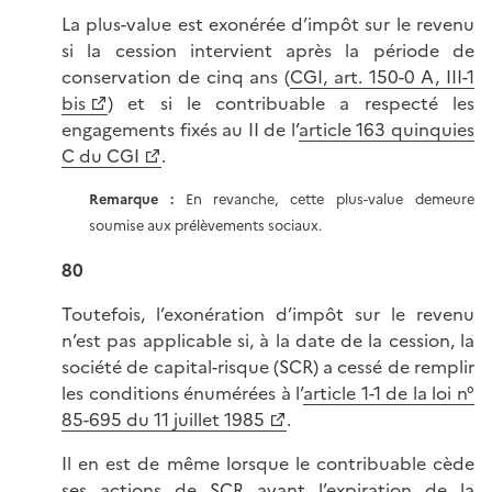
La plus-value est exonérée d’impôt sur le revenu
si la cession intervient après la période de
conservation de cinq ans (
CGI, art. 150-0 A, III-1
bis
) et si le contribuable a respecté les
engagements fixés au II de l’
article 163 quinquies
C du CGI
.
Remarque :
En revanche, cette plus-value demeure
soumise aux prélèvements sociaux.
80
Toutefois, l’exonération d’impôt sur le revenu
n’est pas applicable si, à la date de la cession, la
société de capital-risque (SCR) a cessé de remplir
les conditions énumérées à l’
article 1-1 de la loi n°
85-695 du 11 juillet 1985
.
Il en est de même lorsque le contribuable cède
ses actions de SCR avant l’expiration de la