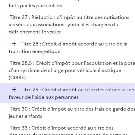
é
faits par les particuliers
e
p
r
Titre 27 : Réduction d'impôt au titre des cotisations
l
versées aux associations syndicales chargées du
i
défrichement forestier
e
r
D
Titre 28 : Crédit d'impôt accordé au titre de la
é
transition énergétique
p
Titre 28.5 : Crédit d'impôt pour l'acquisition et la pos
l
d'un système de charge pour véhicule électrique
i
(CIBRE)
e
r
D
Titre 29 : Crédit d'impôt au titre des dépenses en
é
faveur de l'aide aux personnes
p
Titre 30 : Crédit d'impôt au titre des frais de garde de
l
jeunes enfants
i
e
Titre 33 : Crédit d'impôt accordé au titre des
r