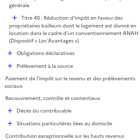
r
générale
D
Titre 40 : Réduction d’impôt en faveur des
é
propriétaires bailleurs dont le logement est donné en
p
location dans le cadre d’un conventionnement ANAH
l
(Dispositif « Loc’Avantages »)
i
D
Obligations déclaratives
e
é
r
D
Prélèvement à la source
p
é
l
Paiement de l'impôt sur le revenu et des prélèvements
p
i
sociaux
l
e
i
r
Recouvrement, contrôle et contentieux
e
D
r
Décès du contribuable
é
D
Situations particulières liées au domicile
p
é
l
Contribution exceptionnelle sur les hauts revenus
p