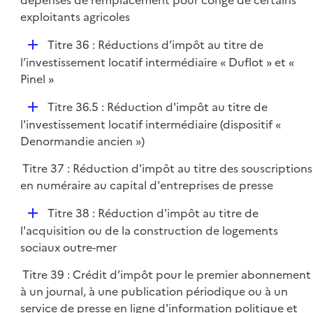
dépenses de remplacement pour congé de certains
exploitants agricoles
D
Titre 36 : Réductions d’impôt au titre de
é
l’investissement locatif intermédiaire « Duflot » et «
p
Pinel »
l
D
Titre 36.5 : Réduction d'impôt au titre de
i
é
l'investissement locatif intermédiaire (dispositif «
e
p
Denormandie ancien »)
r
l
Titre 37 : Réduction d'impôt au titre des souscriptions
i
en numéraire au capital d'entreprises de presse
e
r
D
Titre 38 : Réduction d'impôt au titre de
é
l'acquisition ou de la construction de logements
p
sociaux outre-mer
l
Titre 39 : Crédit d’impôt pour le premier abonnement
i
à un journal, à une publication périodique ou à un
e
service de presse en ligne d'information politique et