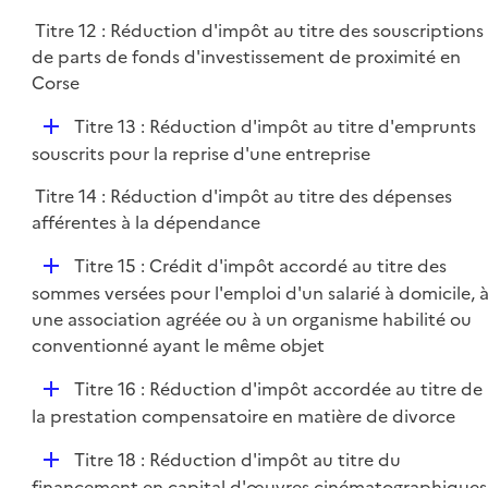
Titre 12 : Réduction d'impôt au titre des souscriptions
de parts de fonds d'investissement de proximité en
Corse
D
Titre 13 : Réduction d'impôt au titre d'emprunts
é
souscrits pour la reprise d'une entreprise
p
Titre 14 : Réduction d'impôt au titre des dépenses
l
afférentes à la dépendance
i
e
D
Titre 15 : Crédit d'impôt accordé au titre des
r
é
sommes versées pour l'emploi d'un salarié à domicile, 
p
une association agréée ou à un organisme habilité ou
l
conventionné ayant le même objet
i
D
Titre 16 : Réduction d'impôt accordée au titre de
e
é
la prestation compensatoire en matière de divorce
r
p
D
Titre 18 : Réduction d'impôt au titre du
l
é
financement en capital d'œuvres cinématographiques