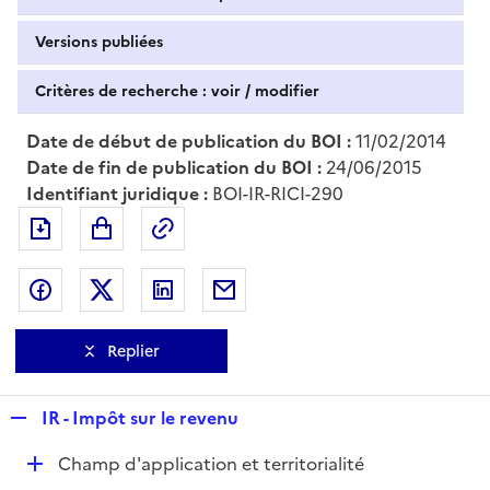
Versions publiées
Critères de recherche : voir / modifier
Date de début de publication du BOI :
11/02/2014
Date de fin de publication du BOI :
24/06/2015
Identifiant juridique :
BOI-IR-RICI-290
Exporter le document au format pdf
Permalien : adresse web de ce doc
Partager sur Facebook
Partager sur Twitter
Partager sur LinkedIn
Partager par messagerie
Replier
R
IR - Impôt sur le revenu
e
D
Champ d'application et territorialité
p
é