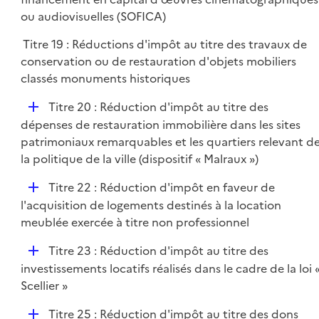
i
p
ou audiovisuelles (SOFICA)
e
l
r
Titre 19 : Réductions d'impôt au titre des travaux de
i
conservation ou de restauration d'objets mobiliers
e
classés monuments historiques
r
D
Titre 20 : Réduction d'impôt au titre des
é
dépenses de restauration immobilière dans les sites
p
patrimoniaux remarquables et les quartiers relevant d
l
la politique de la ville (dispositif « Malraux »)
i
D
Titre 22 : Réduction d'impôt en faveur de
e
é
l'acquisition de logements destinés à la location
r
p
meublée exercée à titre non professionnel
l
D
Titre 23 : Réduction d'impôt au titre des
i
é
investissements locatifs réalisés dans le cadre de la loi 
e
p
Scellier »
r
l
D
Titre 25 : Réduction d'impôt au titre des dons
i