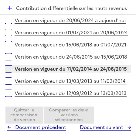
i
l
e
D
Contribution différentielle sur les hauts revenus
i
r
é
Versions sur la période
e
Version en vigueur du 20/06/2024 à aujourd'hui
p
r
l
Version en vigueur du 01/07/2021 au 20/06/2024
i
e
Version en vigueur du 15/06/2018 au 01/07/2021
r
Version en vigueur du 24/06/2015 au 15/06/2018
Version en vigueur du 11/02/2014 au 24/06/2015
Version en vigueur du 13/03/2013 au 11/02/2014
Version en vigueur du 12/09/2012 au 13/03/2013
Quitter la
Comparer les deux
comparaison
versions
de version
sélectionnées
Document précédent
Document suivant