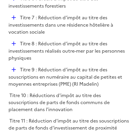
l
é
investissements forestiers
i
p
e
D
Titre 7 : Réduction d'impôt au titre des
l
r
é
investissements dans une résidence hôtelière à
i
p
vocation sociale
e
l
r
D
Titre 8 : Réduction d'impôt au titre des
i
é
investissements réalisés outre-mer par les personnes
e
p
physiques
r
l
D
Titre 9 : Réduction d'impôt au titre des
i
é
souscriptions en numéraire au capital de petites et
e
p
moyennes entreprises (PME) (RI Madelin)
r
l
Titre 10 : Réductions d'impôt au titre des
i
souscriptions de parts de fonds communs de
e
placement dans l'innovation
r
Titre 11 : Réduction d'impôt au titre des souscriptions
de parts de fonds d'investissement de proximité