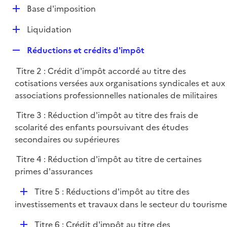
l
D
Base d'imposition
p
i
é
l
e
D
Liquidation
p
i
r
é
l
e
R
Réductions et crédits d'impôt
p
i
r
e
l
e
Titre 2 : Crédit d'impôt accordé au titre des
p
i
r
cotisations versées aux organisations syndicales et aux
l
e
associations professionnelles nationales de militaires
i
r
e
Titre 3 : Réduction d'impôt au titre des frais de
r
scolarité des enfants poursuivant des études
secondaires ou supérieures
Titre 4 : Réduction d'impôt au titre de certaines
primes d'assurances
D
Titre 5 : Réductions d'impôt au titre des
é
investissements et travaux dans le secteur du tourisme
p
D
Titre 6 : Crédit d'impôt au titre des