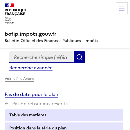
RÉPUBLIQUE
FRANÇAISE
bofip.impots.gouv.fr
Bulletin Officiel des Finances Publiques - Impôts
Recherche simple (références, mots clés, partie du titre
Formulaire
Rechercher
de
Recherche avancée
recherche
Voir le fil d'Ariane
Pas de date pour le plan
Pas de retour aux rescrits
Table des matières
Position dans la série du plan