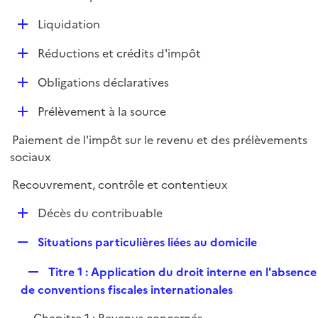
i
é
l
e
D
Liquidation
p
i
r
é
l
e
D
Réductions et crédits d'impôt
p
i
r
é
l
e
D
Obligations déclaratives
p
i
r
é
l
e
D
Prélèvement à la source
p
i
r
é
l
e
Paiement de l'impôt sur le revenu et des prélèvements
p
i
r
sociaux
l
e
i
r
Recouvrement, contrôle et contentieux
e
D
r
Décès du contribuable
é
R
Situations particulières liées au domicile
p
e
l
R
Titre 1 : Application du droit interne en l'absence
p
i
e
de conventions fiscales internationales
l
e
p
i
r