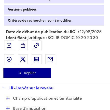
Versions publiées
Critères de recherche : voir / modifier
Date de début de publication du BOI :
12/08/2025
Identifiant juridique :
BOI-IR-DOMIC-10-20-20-30
Exporter le document au format pdf
Permalien : adresse web de ce doc
Partager sur Facebook
Partager sur Twitter
Partager sur LinkedIn
Partager par messagerie
Replier
R
IR - Impôt sur le revenu
e
D
Champ d'application et territorialité
p
é
l
D
Base d'imposition
p