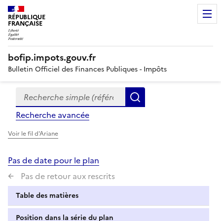
RÉPUBLIQUE
FRANÇAISE
bofip.impots.gouv.fr
Bulletin Officiel des Finances Publiques - Impôts
Recherche simple (références, mots clés, partie du titre
Formulaire
Rechercher
de
Recherche avancée
recherche
Voir le fil d'Ariane
Pas de date pour le plan
Pas de retour aux rescrits
Table des matières
Position dans la série du plan