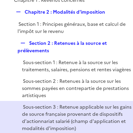
Chapitre 1 : Revenus concernés
l
e
i
r
R
Chapitre 2 : Modalités d'imposition
e
e
r
Section 1 : Principes généraux, base et calcul de
p
l'impôt sur le revenu
l
i
R
Section 2 : Retenues à la source et
e
e
prélèvements
r
p
Sous-section 1 : Retenue à la source sur les
l
traitements, salaires, pensions et rentes viagères
i
e
Sous-section 2 : Retenues à la source sur les
r
sommes payées en contrepartie de prestations
artistiques
Sous-section 3 : Retenue applicable sur les gains
de source française provenant de dispositifs
d'actionnariat salarié (champ d'application et
modalités d'imposition)