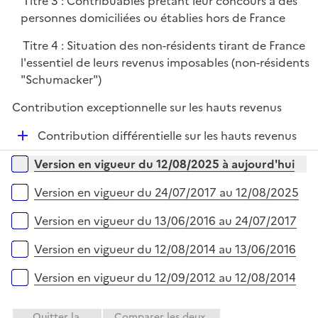
Titre 3 : Contribuables prêtant leur concours à des
personnes domiciliées ou établies hors de France
Titre 4 : Situation des non-résidents tirant de France
l'essentiel de leurs revenus imposables (non-résidents
"Schumacker")
Contribution exceptionnelle sur les hauts revenus
D
Contribution différentielle sur les hauts revenus
é
Versions sur la période
Version en vigueur du 12/08/2025 à aujourd'hui
p
l
Version en vigueur du 24/07/2017 au 12/08/2025
i
e
Version en vigueur du 13/06/2016 au 24/07/2017
r
Version en vigueur du 12/08/2014 au 13/06/2016
Version en vigueur du 12/09/2012 au 12/08/2014
Quitter la
Comparer les deux