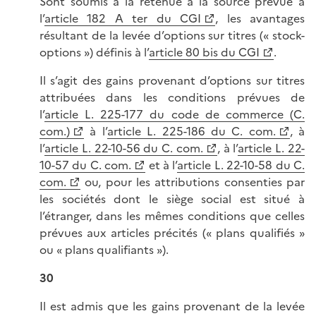
Sont soumis à la retenue à la source prévue à
l’
article 182 A ter du CGI
, les avantages
résultant de la levée d’options sur titres (« stock-
options ») définis à l’
article 80 bis du CGI
.
Il s’agit des gains provenant d’options sur titres
attribuées dans les conditions prévues de
l’
article L. 225-177 du code de commerce (C.
com.)
à l’
article L. 225-186 du C. com.
, à
l’
article L. 22-10-56 du C. com.
, à l’
article L. 22-
10-57 du C. com.
et à l’
article L. 22-10-58 du C.
com.
ou, pour les attributions consenties par
les sociétés dont le siège social est situé à
l’étranger, dans les mêmes conditions que celles
prévues aux articles précités (« plans qualifiés »
ou « plans qualifiants »).
30
Il est admis que les gains provenant de la levée