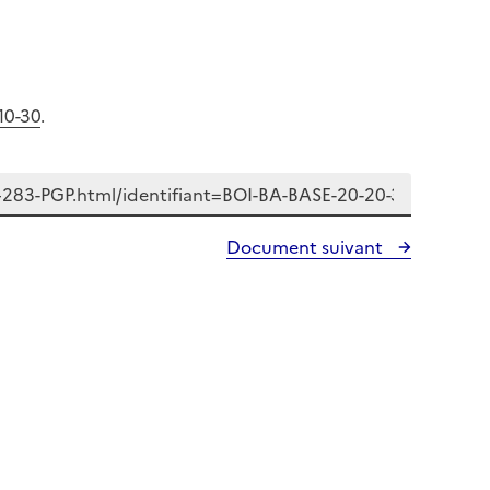
10-30
.
Document suivant