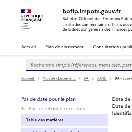
bofip.impots.gouv.fr
RÉPUBLIQUE
Bulletin Officiel des Finances Publ
FRANÇAISE
Le site des commentaires officiels des d
de la direction générale des Finances p
Accueil
Plan de classement
Consultations publi
Recherche simple (références, mots clés, partie 
Formulaire
de
recherche
Accueil
Plan de classement
BA
BASE
BA - Base
Pas de date pour le plan
Date de 
Date de 
Pas de retour aux rescrits
Identifia
Table des matières