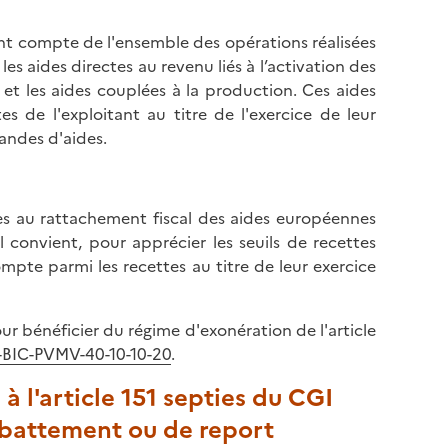
h
e
a
ant compte de l'ensemble des opérations réalisées
n
u
 les aides directes au revenu liés à l’activation des
b
t
t les aides couplées à la production. Ces aides
a
d
 de l'exploitant au titre de l'exercice de leur
s
e
andes d'aides.
d
l
e
a
l
p
a
s au rattachement fiscal des aides européennes
a
p
 il convient, pour apprécier les seuils de recettes
g
a
mpte parmi les recettes au titre de leur exercice
e
g
e
our bénéficier du régime d'exonération de l'article
I-BIC-PVMV-40-10-10-20
.
à l'article 151 septies du CGI
'abattement ou de report