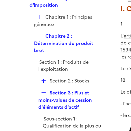
e
e
d'imposition
i
I. 
r
p
e
D
Chapitre 1 : Principes
l
r
é
1
généraux
i
p
e
L'
art
R
Chapitre 2 :
l
r
de c
e
Détermination du produit
i
1594
p
brut
e
les 
l
r
Section 1 : Produits de
i
Le r
l'exploitation
e
r
10
D
Section 2 : Stocks
é
Le d
R
Section 3 : Plus et
p
e
moins-values de cession
l
- l'
p
d'éléments d'actif
i
l
- le
e
Sous-section 1 :
i
r
Qualification de la plus ou
e