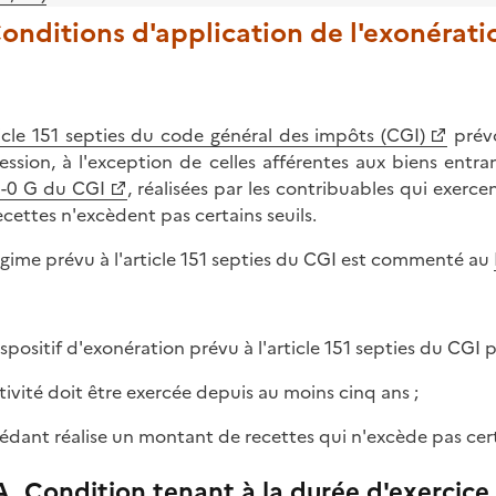
Conditions d'application de l'exonérati
icle 151 septies du code général des impôts (CGI)
prévo
ession, à l'exception de celles afférentes aux biens entr
-0 G du CGI
, réalisées par les contribuables qui exerce
recettes n'excèdent pas certains seuils.
égime prévu à l'article 151 septies du CGI est commenté au
ispositif d'exonération prévu à l'article 151 septies du CGI
activité doit être exercée depuis au moins cinq ans ;
 cédant réalise un montant de recettes qui n'excède pas cert
A. Condition tenant à la durée d'exercice d