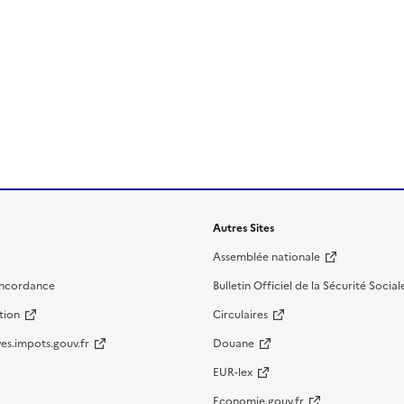
Autres Sites
Assemblée nationale
oncordance
Bulletin Officiel de la Sécurité Social
tion
Circulaires
es.impots.gouv.fr
Douane
EUR-lex
Economie.gouv.fr