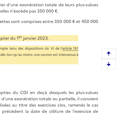
ier d'une exonération totale de leurs plus-values
uelles n'excède pas 350 000 €.
cettes sont comprises entre 350 000 € et 450 000
er
mpter du 1
janvier 2023.
ompte tenu des dispositions du VI de l'
article 151
s dès lors qu'au moins une cession est intervenue à
R
e
D
m
e
o
s
n
c
t
e
 septies du CGI en deçà desquels les plus-values
e
n
 d'une exonération totale ou partielle, il convient
r
d
isées au titre des exercices clos, ramenés le cas
e
r
 précèdent la date de clôture de l'exercice de
n
e