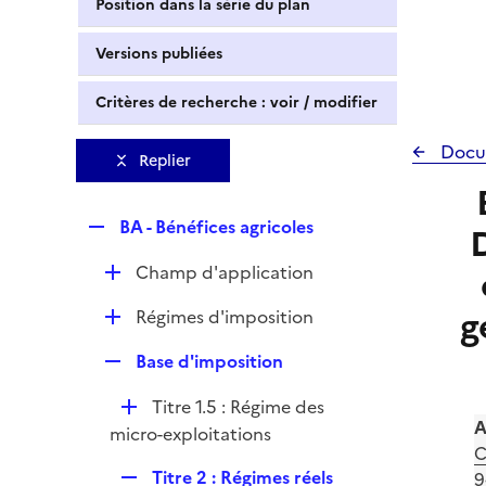
Position dans la série du plan
Versions publiées
Critères de recherche : voir / modifier
Docu
Replier
R
BA - Bénéfices agricoles
e
D
Champ d'application
p
é
l
g
D
Régimes d'imposition
p
i
é
l
e
R
Base d'imposition
p
i
r
e
l
e
D
Titre 1.5 : Régime des
p
i
r
A
é
micro-exploitations
l
e
C
p
i
r
R
Titre 2 : Régimes réels
9
l