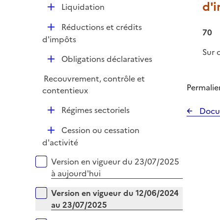
e
d'i
D
Liquidation
r
é
D
Réductions et crédits
p
70
é
d'impôts
l
p
Sur 
i
D
Obligations déclaratives
l
e
é
i
r
Recouvrement, contrôle et
p
e
Permalie
contentieux
l
r
i
D
Régimes sectoriels
Docu
e
é
r
D
Cession ou cessation
p
é
d'activité
l
p
i
Versions sur la période
Version en vigueur du 23/07/2025
l
e
à aujourd'hui
i
r
e
Version en vigueur du 12/06/2024
r
au 23/07/2025