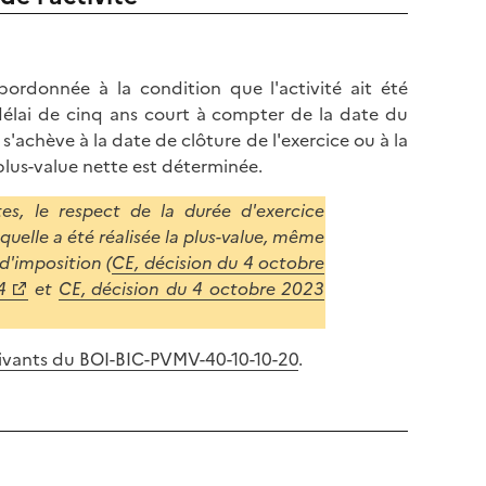
ordonnée à la condition que l'activité ait été
délai de cinq ans court à compter de la date du
t s'achève à la date de clôture de l'exercice ou à la
 plus-value nette est déterminée.
ctes, le respect de la durée d'exercice
aquelle a été réalisée la plus-value, même
d'imposition (
CE, décision du 4 octobre
4
et
CE, décision du 4 octobre 2023
suivants du BOI-BIC-PVMV-40-10-10-20
.