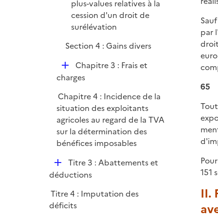
réal
plus-values relatives à la
cession d'un droit de
Sauf
surélévation
par 
droi
Section 4 : Gains divers
euro
D
Chapitre 3 : Frais et
comp
é
charges
65
p
Chapitre 4 : Incidence de la
l
Tout
situation des exploitants
i
exp
agricoles au regard de la TVA
e
ment
sur la détermination des
r
d'im
bénéfices imposables
Pour
D
Titre 3 : Abattements et
151 
é
déductions
p
II.
Titre 4 : Imputation des
l
déficits
ave
i