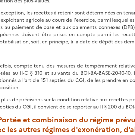
isation des plus-values.
 exception, les recettes à retenir sont déterminées en ten
l'exploitant agricole au cours de l'exercice, parmi lesquelles
ts au paiement de base et aux paiements connexes (DPB) e
péennes doivent être prises en compte parmi les recettes
tabilisation, soit, en principe, à la date de dépôt des dem
efois, compte tenu des mesures de tempérament relative
osées au
II-C § 310 et suivants du BOI-BA-BASE-20-10-10
,
ionnés à l'article 151 septies du CGI, de les prendre en co
position.
 plus de précisions sur la condition relative aux recettes p
septies du CGI, il convient de se reporter au
II § 200 du BO
 Portée et combinaison du régime prévu 
c les autres régimes d'exonération, d