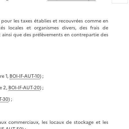
D
m
e
o
s
n
t pour les taxes établies et recouvrées comme en
c
t
tés locales et organismes divers, des frais de
e
e
 ainsi que des prélèvements en contrepartie des
n
r
d
e
r
n
e
h
e
a
n
u
re 1,
BOI-IF-AUT-10
) ;
b
t
a
d
re 2,
BOI-IF-AUT-20
) ;
s
e
d
T-30
) ;
l
e
a
l
p
a
a
caux commerciaux, les locaux de stockage et les
p
g