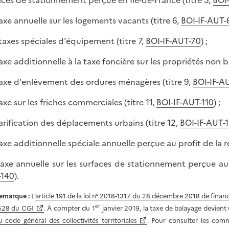
aces de stationnement perçue en Ile-de-France (titre 5,
BOI
 taxe annuelle sur les logements vacants (titre 6,
BOI-IF-AUT-
s taxes spéciales d'équipement (titre 7,
BOI-IF-AUT-70
) ;
taxe additionnelle à la taxe foncière sur les propriétés non bâ
 taxe d'enlèvement des ordures ménagères (titre 9,
BOI-IF-A
taxe sur les friches commerciales (titre 11,
BOI-IF-AUT-110
) ;
 tarification des déplacements urbains (titre 12,
BOI-IF-AUT-
 taxe additionnelle spéciale annuelle perçue au profit de la r
 taxe annuelle sur les surfaces de stationnement perçue au p
-140
).
emarque :
L’
article 191 de la loi n° 2018-1317 du 28 décembre 2018 de fina
er
528 du CGI
. À compter du 1
janvier 2019, la taxe de balayage devient
u code général des collectivités territoriales
. Pour consulter les comm