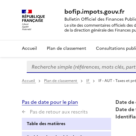
bofip.impots.gouv.fr
RÉPUBLIQUE
Bulletin Officiel des Finances Publ
FRANÇAISE
Le site des commentaires officiels des d
de la direction générale des Finances p
Accueil
Plan de classement
Consultations publi
Recherche simple (références, mots clés, partie 
Formulaire
de
recherche
Accueil
Plan de classement
IF
IF - AUT - Taxes et p
Pas de date pour le plan
Date de 
Date de 
Pas de retour aux rescrits
Identifia
Table des matières