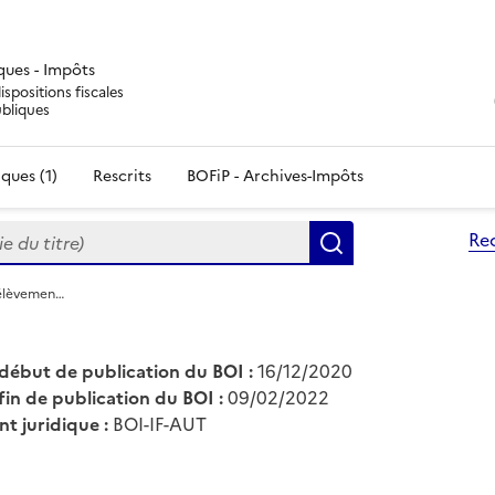
iques - Impôts
ispositions fiscales
ubliques
ques (1)
Rescrits
BOFiP - Archives-Impôts
du titre)
Re
Rechercher
rélèvemen…
début de publication du BOI :
16/12/2020
fin de publication du BOI :
09/02/2022
nt juridique :
BOI-IF-AUT