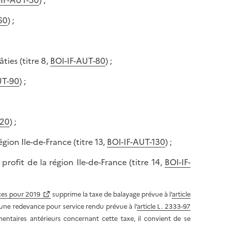
-IF-AUT-50
) ;
a
e
g
60
) ;
e
ties (titre 8,
BOI-IF-AUT-80
) ;
UT-90
) ;
120
) ;
égion Ile-de-France (titre 13,
BOI-IF-AUT-130
) ;
rofit de la région Ile-de-France (titre 14,
BOI-IF-
nces pour 2019
supprime la taxe de balayage prévue à l’
article
 une redevance pour service rendu prévue à l’
article L. 2333-97
entaires antérieurs concernant cette taxe, il convient de se