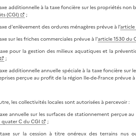
 taxe additionnelle à la taxe foncière sur les propriétés non b
ts (CGI)
;
 taxe d'enlèvement des ordures ménagères prévue à l’
articl
taxe sur les friches commerciales prévue à l'
article 1530 du 
 taxe pour la gestion des milieux aquatiques et la prévent
;
 taxe additionnelle annuelle spéciale à la taxe foncière sur l
eprises perçue au profit de la région Ile-de-France prévue à 
tre, les collectivités locales sont autorisées à percevoir :
 taxe annuelle sur les surfaces de stationnement perçue au p
 quater C du CGI
;
 taxe sur la cession à titre onéreux des terrains nus o