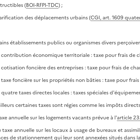
tructibles (
BOI-RFPI-TDC
) ;
 tarification des déplacements urbains (
CGI, art. 1609 quate
ains établissements publics ou organismes divers perçoiven
la contribution économique territoriale : taxe pour frais d
la cotisation foncière des entreprises : taxe pour frais de ch
la taxe foncière sur les propriétés non bâties : taxe pour fra
x quatre taxes directes locales : taxes spéciales d'équipeme
ailleurs certaines taxes sont régies comme les impôts directs
 taxe annuelle sur les logements vacants prévue à l'
article 2
e taxe annuelle sur les locaux à usage de bureaux et assimi
aces de stationnement qui leur sont annexées situés dans la 