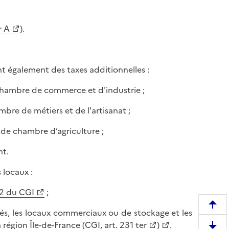
r A
).
t également des taxes additionnelles :
e chambre de commerce et d'industrie ;
ambre de métiers et de l'artisanat ;
is de chambre d’agriculture ;
nt.
 locaux :
32 du CGI
;
R
lés, les locaux commerciaux ou de stockage et les
e
région Île-de-France (
CGI, art. 231 ter
)
.