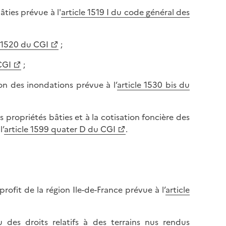
âties prévue à l'
article 1519 I du code général des
e 1520 du CGI
;
CGI
;
ion des inondations prévue à l’
article 1530 bis du
es propriétés bâties et à la cotisation foncière des
l’
article 1599 quater D du CGI
.
rofit de la région Ile-de-France prévue à l’
article
u des droits relatifs à des terrains nus rendus