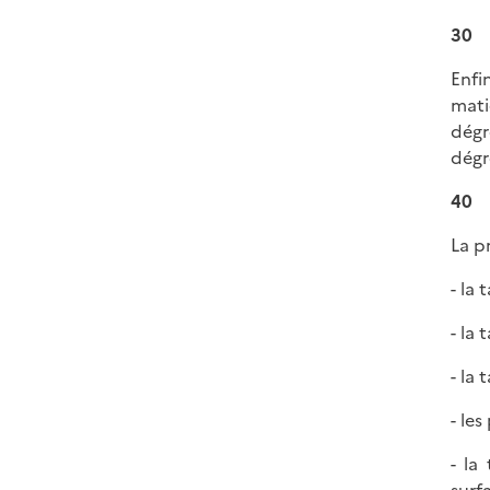
30
Enfin
mati
dégr
dégr
40
La pr
- la
- la
- la
- les
- la