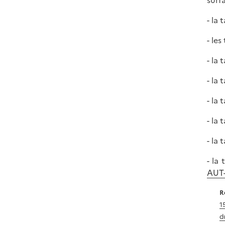
surf
- la
- le
- la 
- la
- la 
- la
- la
- la
AUT
R
1
d