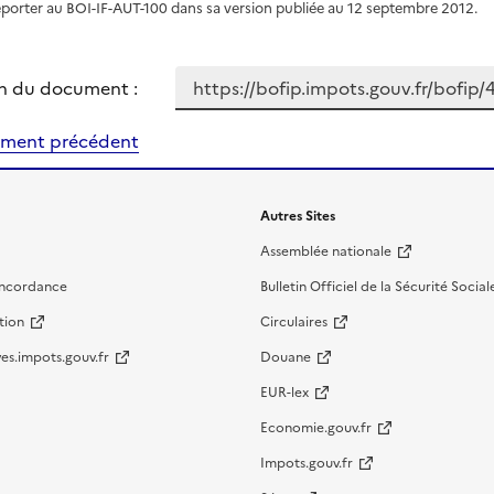
eporter au BOI-IF-AUT-100 dans sa version publiée au 12 septembre 2012.
n du document :
ment précédent
Autres Sites
Assemblée nationale
oncordance
Bulletin Officiel de la Sécurité Social
tion
Circulaires
es.impots.gouv.fr
Douane
EUR-lex
Economie.gouv.fr
Impots.gouv.fr