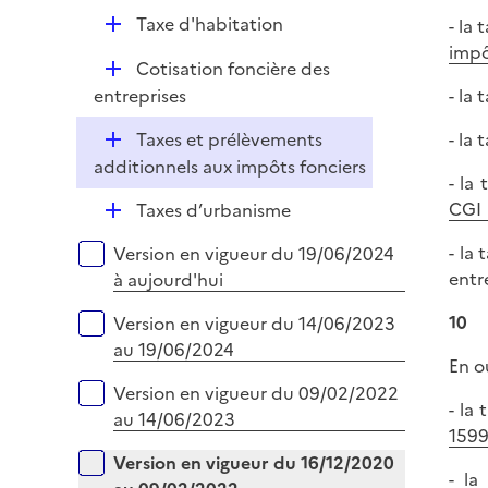
p
e
D
Taxe d'habitation
- la
l
r
é
impô
i
D
Cotisation foncière des
p
e
é
entreprises
- la
l
r
p
i
D
Taxes et prélèvements
- la 
l
e
é
additionnels aux impôts fonciers
i
r
- la
p
e
D
CGI
Taxes d’urbanisme
l
r
é
i
Versions sur la période
- la
Version en vigueur du 19/06/2024
p
e
entr
à aujourd'hui
l
r
i
10
Version en vigueur du 14/06/2023
e
au 19/06/2024
r
En ou
Version en vigueur du 09/02/2022
- la
au 14/06/2023
1599
Version en vigueur du 16/12/2020
- la