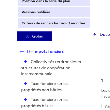
Position dans la série du plan
Versions publiées
Critères de recherche : voir / modifier
Docu
Replier
R
IF - Impôts fonciers
e
D
Collectivités territoriales et
p
é
structures de coopération
l
p
intercommunale
i
l
e
1
D
Taxe foncière sur les
i
r
é
propriétés non bâties
Les 
e
p
fisc
r
D
Taxe foncière sur les
l
é
propriétés bâties
Il s'
i