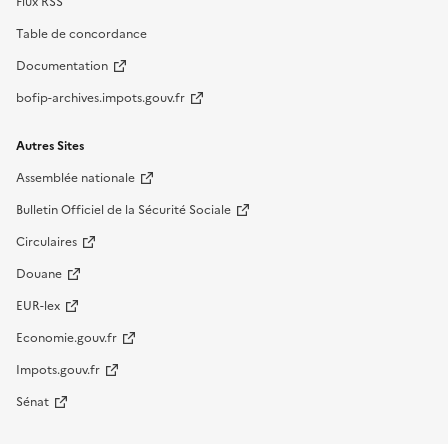
Flux RSS
Table de concordance
Documentation
bofip-archives.impots.gouv.fr
Autres Sites
Assemblée nationale
Bulletin Officiel de la Sécurité Sociale
Circulaires
Douane
EUR-lex
Economie.gouv.fr
Impots.gouv.fr
Sénat