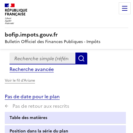
RÉPUBLIQUE
FRANÇAISE
bofip.impots.gouv.fr
Bulletin Officiel des Finances Publiques - Impôts
Recherche simple (références, mots clés, partie du titre
Formulaire
Rechercher
de
Recherche avancée
recherche
Voir le fil d'Ariane
Pas de date pour le plan
Pas de retour aux rescrits
Table des matières
Position dans la série du plan