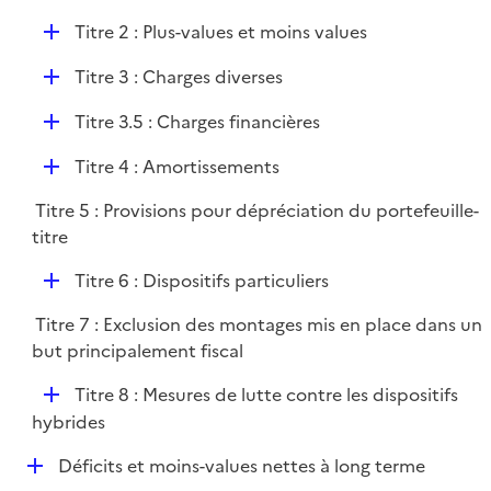
D
Titre 2 : Plus-values et moins values
é
D
Titre 3 : Charges diverses
p
é
l
D
Titre 3.5 : Charges financières
p
i
é
l
e
D
Titre 4 : Amortissements
p
i
r
é
l
e
Titre 5 : Provisions pour dépréciation du portefeuille-
p
i
r
titre
l
e
i
r
D
Titre 6 : Dispositifs particuliers
e
é
r
Titre 7 : Exclusion des montages mis en place dans un
p
but principalement fiscal
l
i
D
Titre 8 : Mesures de lutte contre les dispositifs
e
é
hybrides
r
p
D
Déficits et moins-values nettes à long terme
l