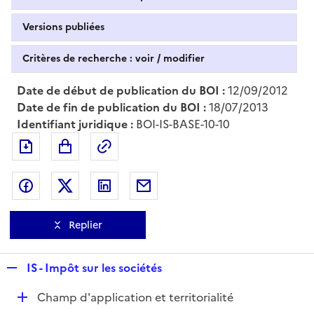
Versions publiées
Critères de recherche : voir / modifier
Date de début de publication du BOI :
12/09/2012
Date de fin de publication du BOI :
18/07/2013
Identifiant juridique :
BOI-IS-BASE-10-10
Exporter le document au format pdf
Permalien : adresse web de ce doc
Partager sur Facebook
Partager sur Twitter
Partager sur LinkedIn
Partager par messagerie
Replier
R
IS - Impôt sur les sociétés
e
D
Champ d'application et territorialité
p
é