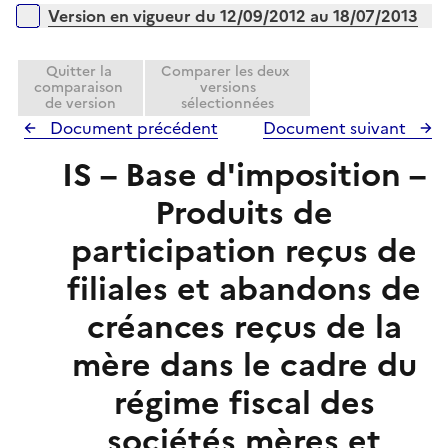
e
Version en vigueur du 12/09/2012 au 18/07/2013
r
Quitter la
Comparer les deux
comparaison
versions
de version
sélectionnées
Document précédent
Document suivant
IS – Base d'imposition –
Produits de
participation reçus de
filiales et abandons de
créances reçus de la
mère dans le cadre du
régime fiscal des
sociétés mères et