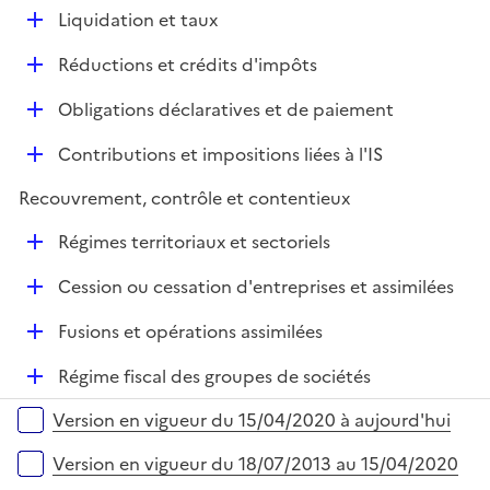
é
i
D
Liquidation et taux
p
e
é
l
r
D
Réductions et crédits d'impôts
p
i
é
l
e
D
Obligations déclaratives et de paiement
p
i
r
é
l
e
D
Contributions et impositions liées à l'IS
p
i
r
é
l
e
Recouvrement, contrôle et contentieux
p
i
r
l
e
D
Régimes territoriaux et sectoriels
i
r
é
e
D
Cession ou cessation d'entreprises et assimilées
p
r
é
l
D
Fusions et opérations assimilées
p
i
é
l
e
D
Régime fiscal des groupes de sociétés
p
i
r
é
l
e
Versions sur la période
Version en vigueur du 15/04/2020 à aujourd'hui
p
i
r
l
e
Version en vigueur du 18/07/2013 au 15/04/2020
i
r