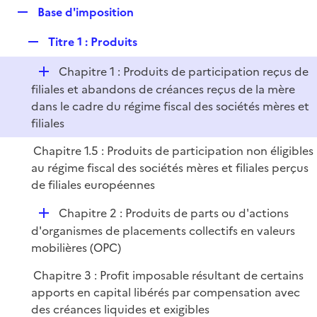
l
R
Base d'imposition
p
i
e
l
e
R
Titre 1 : Produits
p
i
r
e
l
e
D
Chapitre 1 : Produits de participation reçus de
p
i
r
é
filiales et abandons de créances reçus de la mère
l
e
p
dans le cadre du régime fiscal des sociétés mères et
i
r
l
filiales
e
i
r
Chapitre 1.5 : Produits de participation non éligibles
e
au régime fiscal des sociétés mères et filiales perçus
r
de filiales européennes
D
Chapitre 2 : Produits de parts ou d'actions
é
d'organismes de placements collectifs en valeurs
p
mobilières (OPC)
l
Chapitre 3 : Profit imposable résultant de certains
i
apports en capital libérés par compensation avec
e
des créances liquides et exigibles
r