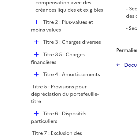
compensation avec des
- Se
créances liquides et exigibles
des 
D
Titre 2 : Plus-values et
- Se
é
moins values
p
D
Titre 3 : Charges diverses
l
é
Permalie
i
D
Titre 3.5 : Charges
p
e
é
financières
l
Docu
r
p
i
D
Titre 4 : Amortissements
l
e
é
i
r
Titre 5 : Provisions pour
p
e
dépréciation du portefeuille-
l
r
titre
i
e
D
Titre 6 : Dispositifs
r
é
particuliers
p
Titre 7 : Exclusion des
l