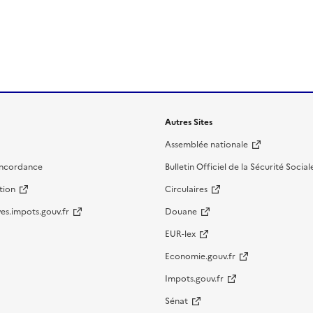
Autres Sites
Assemblée nationale
oncordance
Bulletin Officiel de la Sécurité Social
tion
Circulaires
es.impots.gouv.fr
Douane
EUR-lex
Economie.gouv.fr
Impots.gouv.fr
Sénat