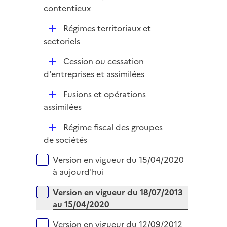
r
contentieux
i
e
D
Régimes territoriaux et
r
é
sectoriels
p
D
Cession ou cessation
l
é
d'entreprises et assimilées
i
p
e
D
Fusions et opérations
l
r
é
assimilées
i
p
e
D
Régime fiscal des groupes
l
r
é
de sociétés
i
p
e
Versions sur la période
Version en vigueur du 15/04/2020
l
r
à aujourd'hui
i
e
Version en vigueur du 18/07/2013
r
au 15/04/2020
Version en vigueur du 12/09/2012