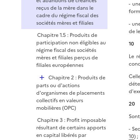
et abandons de créances
i
r
- un
l
reçus de la mère dans le
e
form
i
cadre du régime fiscal des
r
e
sociétés mères et filiales
- un
r
de l
Chapitre 1.5 : Produits de
participation non éligibles au
10
régime fiscal des sociétés
Le r
mères et filiales perçus de
cond
filiales européennes
Cell
D
Chapitre 2 : Produits de
déte
é
parts ou d'actions
d'exe
p
d'organismes de placements
l
collectifs en valeurs
20
i
mobilières (OPC)
e
Sont
Chapitre 3 : Profit imposable
r
résultant de certains apports
- Se
en capital libérés par
10
) ;