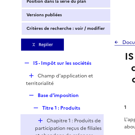
Position dans la série du plan
Versions publiées
Critères de recherche : voir / modifier
Docu
Replier
IS
R
IS - Impôt sur les sociétés
e
D
Champ d'application et
p
é
territorialité
l
p
i
R
Base d'imposition
l
e
e
i
r
1
R
Titre 1 : Produits
p
e
e
l
r
L'ap
D
Chapitre 1 : Produits de
p
i
abou
é
participation reçus de filiales
l
e
p