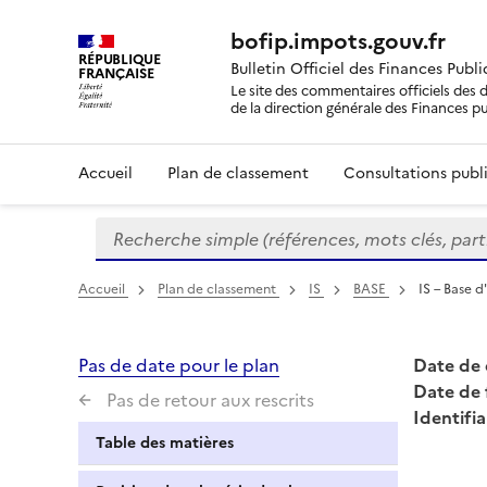
bofip.impots.gouv.fr
RÉPUBLIQUE
Bulletin Officiel des Finances Publ
FRANÇAISE
Le site des commentaires officiels des d
de la direction générale des Finances p
Accueil
Plan de classement
Consultations publi
Recherche simple (références, mots clés, partie 
Formulaire
de
recherche
Accueil
Plan de classement
IS
BASE
IS – Base 
Pas de date pour le plan
Date de 
Date de 
Pas de retour aux rescrits
Identifia
Table des matières