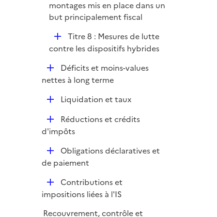
montages mis en place dans un
i
but principalement fiscal
e
r
D
Titre 8 : Mesures de lutte
é
contre les dispositifs hybrides
p
D
Déficits et moins-values
l
é
nettes à long terme
i
p
e
D
Liquidation et taux
l
r
é
i
D
Réductions et crédits
p
e
é
d'impôts
l
r
p
i
D
Obligations déclaratives et
l
e
é
de paiement
i
r
p
e
D
Contributions et
l
r
é
impositions liées à l'IS
i
p
e
Recouvrement, contrôle et
l