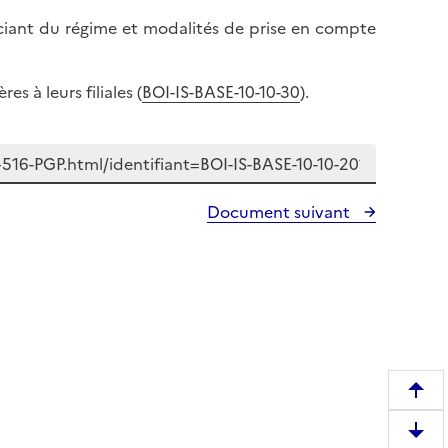
ficiant du régime et modalités de prise en compte
s à leurs filiales (
BOI-IS-BASE-10-10-30
).
Document suivant
R
e
D