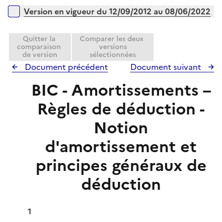
r
e
Version en vigueur du 12/09/2012 au 08/06/2022
r
Quitter la
Comparer les deux
comparaison
versions
de version
sélectionnées
Document précédent
Document suivant
BIC - Amortissements –
Règles de déduction -
Notion
d'amortissement et
principes généraux de
déduction
1