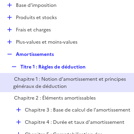
l
D
Base d'imposition
p
i
é
l
e
D
Produits et stocks
p
i
r
é
l
e
D
Frais et charges
p
i
r
é
l
e
D
Plus-values et moins-values
p
i
r
é
l
e
R
Amortissements
p
i
r
e
l
e
R
Titre 1 : Règles de déduction
p
i
r
e
l
e
Chapitre 1 : Notion d'amortissement et principes
p
i
r
généraux de déduction
l
e
i
r
Chapitre 2 : Éléments amortissables
e
r
D
Chapitre 3 : Base de calcul de l'amortissement
é
D
Chapitre 4 : Durée et taux d'amortissement
p
é
l