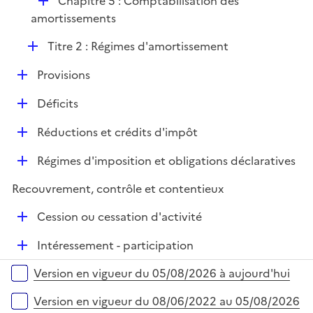
D
Chapitre 5 : Comptabilisation des
p
i
é
amortissements
l
e
p
i
r
D
Titre 2 : Régimes d'amortissement
l
e
é
i
r
D
Provisions
p
e
é
l
r
D
Déficits
p
i
é
l
e
D
Réductions et crédits d'impôt
p
i
r
é
l
e
D
Régimes d'imposition et obligations déclaratives
p
i
r
é
l
e
Recouvrement, contrôle et contentieux
p
i
r
l
e
D
Cession ou cessation d'activité
i
r
é
e
D
Intéressement - participation
p
r
é
l
Versions sur la période
Version en vigueur du 05/08/2026 à aujourd'hui
p
i
l
e
Version en vigueur du 08/06/2022 au 05/08/2026
i