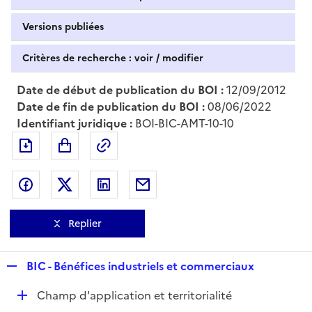
Versions publiées
Critères de recherche : voir / modifier
Date de début de publication du BOI :
12/09/2012
Date de fin de publication du BOI :
08/06/2022
Identifiant juridique :
BOI-BIC-AMT-10-10
Exporter le document au format pdf
Permalien : adresse web de ce doc
Partager sur Facebook
Partager sur Twitter
Partager sur LinkedIn
Partager par messagerie
Replier
R
BIC - Bénéfices industriels et commerciaux
e
D
Champ d'application et territorialité
p
é