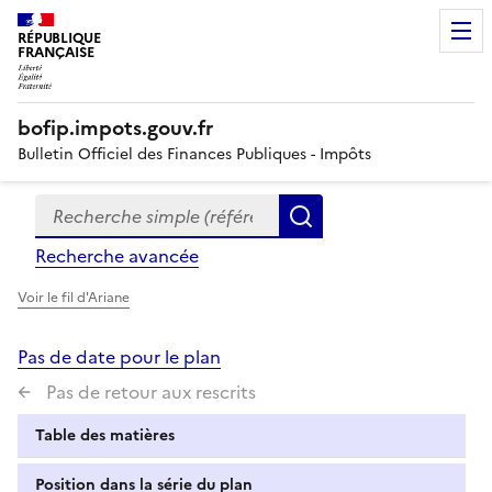
RÉPUBLIQUE
FRANÇAISE
bofip.impots.gouv.fr
Bulletin Officiel des Finances Publiques - Impôts
Recherche simple (références, mots clés, partie du titre
Formulaire
Rechercher
de
Recherche avancée
recherche
Voir le fil d'Ariane
Pas de date pour le plan
Pas de retour aux rescrits
Table des matières
Position dans la série du plan