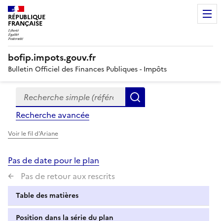
RÉPUBLIQUE
FRANÇAISE
bofip.impots.gouv.fr
Bulletin Officiel des Finances Publiques - Impôts
Recherche simple (références, mots clés, partie du titre
Formulaire
Rechercher
de
Recherche avancée
recherche
Voir le fil d'Ariane
Pas de date pour le plan
Pas de retour aux rescrits
Table des matières
Position dans la série du plan