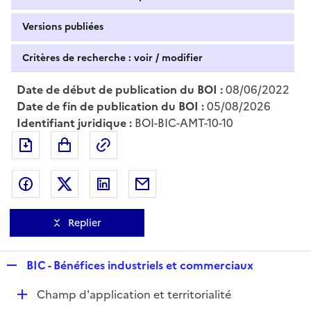
Versions publiées
Critères de recherche : voir / modifier
Date de début de publication du BOI :
08/06/2022
Date de fin de publication du BOI :
05/08/2026
Identifiant juridique :
BOI-BIC-AMT-10-10
Exporter le document au format pdf
Permalien : adresse web de ce doc
Partager sur Facebook
Partager sur Twitter
Partager sur LinkedIn
Partager par messagerie
Replier
R
BIC - Bénéfices industriels et commerciaux
e
D
Champ d'application et territorialité
p
é