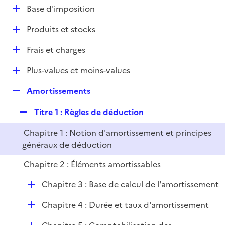
l
D
Base d'imposition
p
i
é
l
e
D
Produits et stocks
p
i
r
é
l
e
D
Frais et charges
p
i
r
é
l
e
D
Plus-values et moins-values
p
i
r
é
l
e
R
Amortissements
p
i
r
e
l
e
R
Titre 1 : Règles de déduction
p
i
r
e
l
e
Chapitre 1 : Notion d'amortissement et principes
p
i
r
généraux de déduction
l
e
i
r
Chapitre 2 : Éléments amortissables
e
r
D
Chapitre 3 : Base de calcul de l'amortissement
é
D
Chapitre 4 : Durée et taux d'amortissement
p
é
l