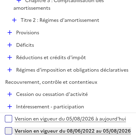
D
Chapitre 5 : Comptabilisation des
p
i
é
amortissements
l
e
p
i
r
D
Titre 2 : Régimes d'amortissement
l
e
é
i
r
D
Provisions
p
e
é
l
r
D
Déficits
p
i
é
l
e
D
Réductions et crédits d'impôt
p
i
r
é
l
e
D
Régimes d'imposition et obligations déclaratives
p
i
r
é
l
e
Recouvrement, contrôle et contentieux
p
i
r
l
e
D
Cession ou cessation d'activité
i
r
é
e
D
Intéressement - participation
p
r
é
l
Versions sur la période
Version en vigueur du 05/08/2026 à aujourd'hui
p
i
l
e
Version en vigueur du 08/06/2022 au 05/08/2026
i