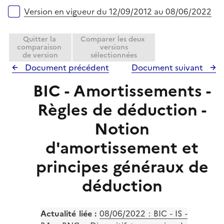
r
e
Version en vigueur du 12/09/2012 au 08/06/2022
r
Quitter la
Comparer les deux
comparaison
versions
de version
sélectionnées
Document précédent
Document suivant
BIC - Amortissements -
Règles de déduction -
Notion
d'amortissement et
principes généraux de
déduction
Actualité liée :
08/06/2022 : BIC - IS -