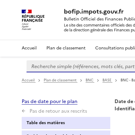
bofip.impots.gouv.fr
RÉPUBLIQUE
Bulletin Officiel des Finances Publ
FRANÇAISE
Le site des commentaires officiels des d
de la direction générale des Finances p
Accueil
Plan de classement
Consultations publi
Recherche simple (références, mots clés, partie 
Formulaire
de
recherche
Accueil
Plan de classement
BNC
BASE
BNC - B
Pas de date pour le plan
Date de 
Identifia
Pas de retour aux rescrits
Table des matières