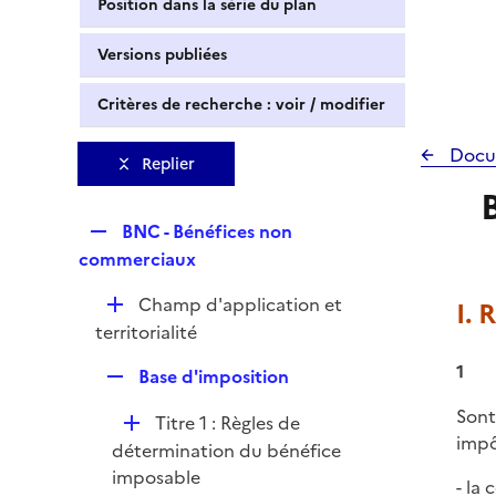
Position dans la série du plan
Versions publiées
Critères de recherche : voir / modifier
Docu
Replier
R
BNC - Bénéfices non
e
commerciaux
p
D
Champ d'application et
I. 
l
é
territorialité
i
p
e
1
R
Base d'imposition
l
r
e
i
Sont
D
Titre 1 : Règles de
p
e
impô
é
détermination du bénéfice
l
r
p
imposable
i
- la