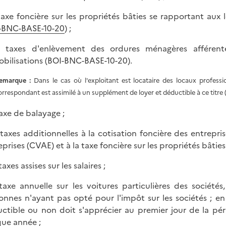
 taxe foncière sur les propriétés bâties se rapportant aux l
-BNC-BASE-10-20
) ;
s taxes d'enlèvement des ordures ménagères afférente
bilisations (BOI-BNC-BASE-10-20).
emarque :
Dans le cas où l'exploitant est locataire des locaux profess
orrespondant est assimilé à un supplément de loyer et déductible à ce titre 
taxe de balayage ;
s taxes additionnelles à la cotisation foncière des entrepris
eprises (CVAE) et à la taxe foncière sur les propriétés bâties 
 taxes assises sur les salaires ;
 taxe annuelle sur les voitures particulières des société
onnes n'ayant pas opté pour l'impôt sur les sociétés ; en 
ctible ou non doit s'apprécier au premier jour de la péri
ue année ;