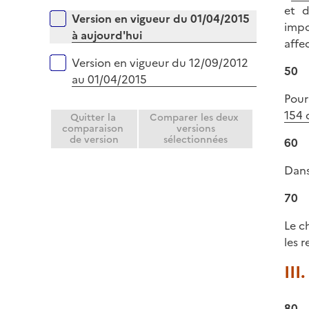
p
et d
i
Versions sur la période
Version en vigueur du 01/04/2015
l
impo
e
à aujourd'hui
i
affe
r
e
Version en vigueur du 12/09/2012
50
r
au 01/04/2015
Pour
154 
Quitter la
Comparer les deux
comparaison
versions
de version
sélectionnées
60
Dans
70
Le c
les 
III
80