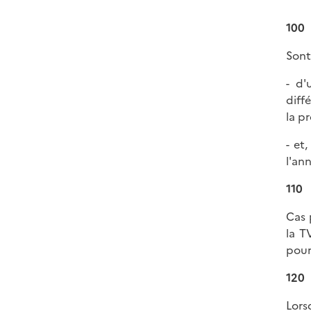
100
Sont
- d'
diff
la pr
- et
l'an
110
Cas 
la T
pour
120
Lors