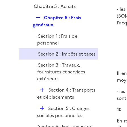
Chapitre 5 : Achats
- le
(
BOI
R
Chapitre 6 : Frais
l'ac
e
généraux
p
Section 1 : Frais de
l
personnel
i
e
Section 2 : Impôts et taxes
r
Section 3 : Travaux,
fournitures et services
Il e
extérieurs
moye
D
Section 4 : Transports
- le
é
et déplacements
sont
p
D
Section 5 : Charges
10
l
é
sociales personnelles
i
En r
p
e
Section 6 : Frais divers de