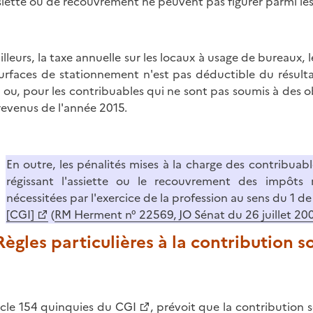
siette ou de recouvrement ne peuvent pas figurer parmi le
ailleurs, la taxe annuelle sur les locaux à usage de bureaux
surfaces de stationnement n'est pas déductible du résul
 ou, pour les contribuables qui ne sont pas soumis à des 
revenus de l'année 2015.
En outre, les pénalités mises à la charge des contribuab
régissant l'assiette ou le recouvrement des impôts
nécessitées par l'exercice de la profession au sens du 1 de 
[CGI]
(
RM Herment n° 22569, JO Sénat du 26 juillet 200
 Règles particulières à la contribution s
icle 154 quinquies du CGI
, prévoit que la contribution s