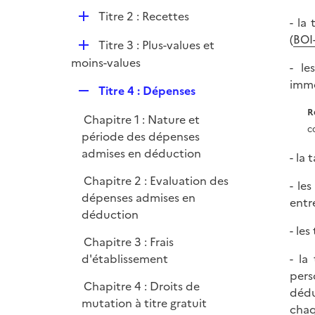
l
e
D
Titre 2 : Recettes
i
- la
r
é
e
(
BOI
D
Titre 3 : Plus-values et
p
r
é
moins-values
l
- le
p
i
immo
R
Titre 4 : Dépenses
l
e
e
i
R
r
Chapitre 1 : Nature et
p
e
c
période des dépenses
l
r
admises en déduction
i
- la 
e
Chapitre 2 : Evaluation des
- le
r
dépenses admises en
entr
déduction
- les
Chapitre 3 : Frais
d'établissement
- la
pers
Chapitre 4 : Droits de
dédu
mutation à titre gratuit
chaq