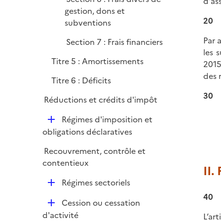
d'as
l
r
gestion, dons et
i
20
subventions
e
r
Par 
Section 7 : Frais financiers
les 
Titre 5 : Amortissements
2015
des 
Titre 6 : Déficits
30
Réductions et crédits d'impôt
D
Régimes d'imposition et
é
obligations déclaratives
p
Recouvrement, contrôle et
l
contentieux
i
II.
e
D
Régimes sectoriels
r
é
40
D
Cession ou cessation
p
é
d'activité
L’
art
l