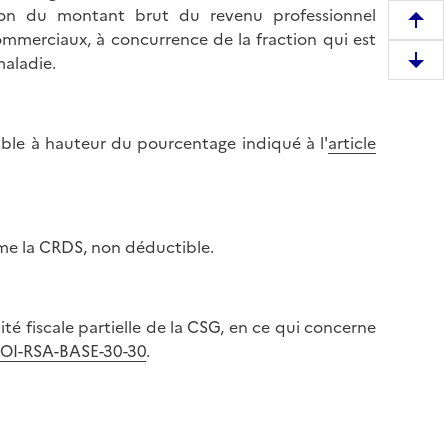
on du montant brut du revenu professionnel
R
merciaux, à concurrence de la fraction qui est
e
maladie.
D
m
e
o
s
n
c
ble à hauteur du pourcentage indiqué à l'
article
t
e
e
n
r
d
e
r
n
mme la CRDS, non déductible.
e
h
e
a
n
u
té fiscale partielle de la CSG, en ce qui concerne
b
t
OI-RSA-BASE-30-30
.
a
d
s
e
d
l
e
a