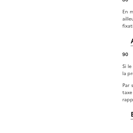
En m
aill
fixa
90
Si l
la p
Par 
taxe
rapp