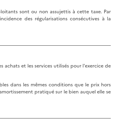
l
p
a
a
loitants sont ou non assujettis à cette taxe. Par
p
g
 l'incidence des régularisations consécutives à la
a
e
g
e
es achats et les services utilisés pour l'exercice de
tibles dans les mêmes conditions que le prix hors
 amortissement pratiqué sur le bien auquel elle se