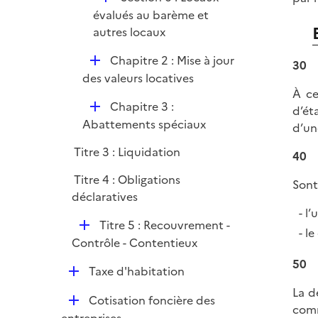
é
évalués au barème et
p
autres locaux
l
D
Chapitre 2 : Mise à jour
i
30
é
des valeurs locatives
e
p
À ce
r
D
Chapitre 3 :
l
d’ét
é
Abattements spéciaux
i
d’un
p
e
Titre 3 : Liquidation
40
l
r
i
Titre 4 : Obligations
Sont
e
déclaratives
r
l’
D
Titre 5 : Recouvrement -
le
é
Contrôle - Contentieux
p
50
D
Taxe d'habitation
l
é
i
La d
D
Cotisation foncière des
p
e
comm
é