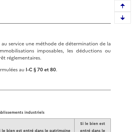
R
e
D
m
e
o
s
n
c
r au service une méthode de détermination de la
t
e
immobilisations imposables, les déductions ou
e
n
êt réglementaires.
r
d
e
formulées au
I-C § 70 et 80
.
r
n
e
h
e
a
n
u
b
t
a
d
s
ablissements industriels
e
d
l
Si le bien est
e
a
i le bien est entré dans le patrimoine
entré dans le