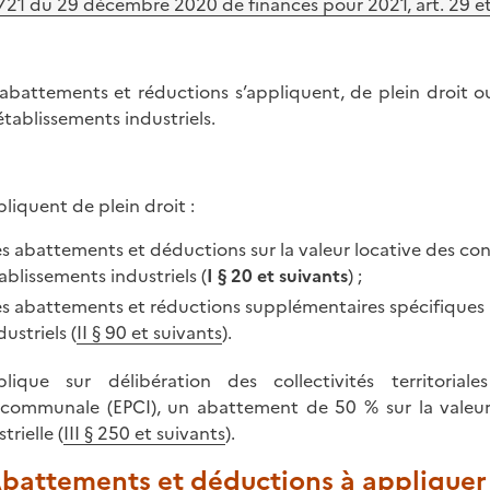
721 du 29 décembre 2020 de finances pour 2021, art. 29 et
abattements et réductions s’appliquent, de plein droit ou 
établissements industriels.
pliquent de plein droit :
s abattements et déductions sur la valeur locative des cons
ablissements industriels (
I § 20 et suivants
) ;
s abattements et réductions supplémentaires spécifiques à
dustriels (
II § 90 et suivants
).
plique sur délibération des collectivités territoria
rcommunale (EPCI), un abattement de 50 % sur la valeur 
trielle (
III § 250 et suivants
).
Abattements et déductions à appliquer 