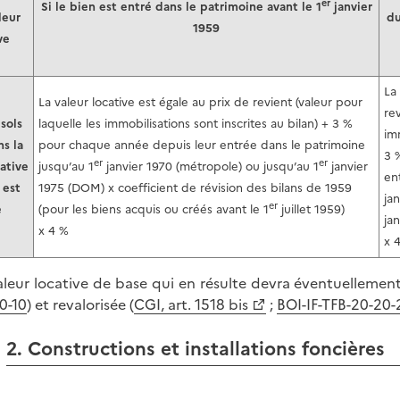
er
Si le bien est entré dans le patrimoine avant le 1
janvier
leur
du
1959
ve
La
La valeur locative est égale au prix de revient (valeur pour
rev
 sols
laquelle les immobilisations sont inscrites au bilan) + 3 %
imm
ns la
pour chaque année depuis leur entrée dans le patrimoine
3 
er
er
cative
jusqu’au 1
janvier 1970 (métropole) ou jusqu’au 1
janvier
en
 est
1975 (DOM) x coefficient de révision des bilans de 1959
ja
er
e
(pour les biens acquis ou créés avant le 1
juillet 1959)
ja
x 4 %
x 
aleur locative de base qui en résulte devra éventuellement 
0-10
) et revalorisée (
CGI, art. 1518 bis
;
BOI-IF-TFB-20-20-
2. Constructions et installations foncières