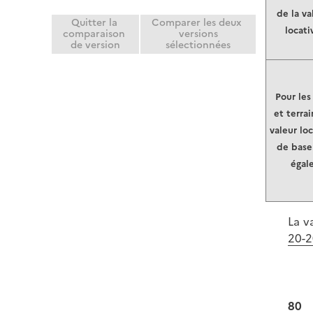
de la va
Quitter la
Comparer les deux
locati
comparaison
versions
de version
sélectionnées
Pour les
et terrai
valeur lo
de base
égal
La v
20-2
80