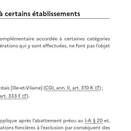
à certains établissements
complémentaire accordée à certaines catégories
érations qui y sont effectuées, ne font pas l’objet
is [Ille-et-Vilaine] (
CGI, ann. II, art. 310 K
) ;
 art. 333 E
).
applique après l’abattement prévu au
I-A § 20
et,
lations foncières à l’exclusion par conséquent des