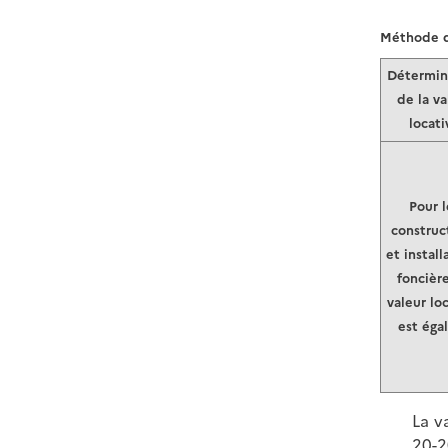
Méthode de
Détermin
de la va
locati
Pour l
construc
et install
foncière
valeur lo
est éga
La v
20-2