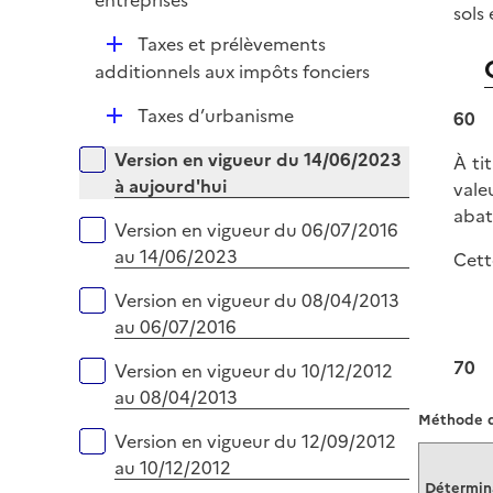
entreprises
l
r
sols 
p
i
D
Taxes et prélèvements
l
e
é
additionnels aux impôts fonciers
i
r
p
e
D
Taxes d’urbanisme
60
l
r
é
i
Versions sur la période
Version en vigueur du 14/06/2023
À ti
p
e
à aujourd'hui
vale
l
r
abat
i
Version en vigueur du 06/07/2016
e
au 14/06/2023
Cett
r
Version en vigueur du 08/04/2013
au 06/07/2016
70
Version en vigueur du 10/12/2012
au 08/04/2013
Méthode de
Version en vigueur du 12/09/2012
au 10/12/2012
Détermin