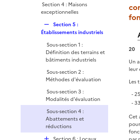
Section 4 : Maisons
con
i
exceptionnelles
e
fon
r
R
Section 5 :
e
Établissements industriels
p
Sous-section 1 :
l
20
Définition des terrains et
i
bâtiments industriels
e
Un a
r
leur 
Sous-section 2 :
Méthodes d'évaluation
Les t
Sous-section 3 :
25
Modalités d'évaluation
33
Sous-section 4 :
Cet 
Abattements et
pour
réductions
fonc
D
Section 6 : Locaux
par 