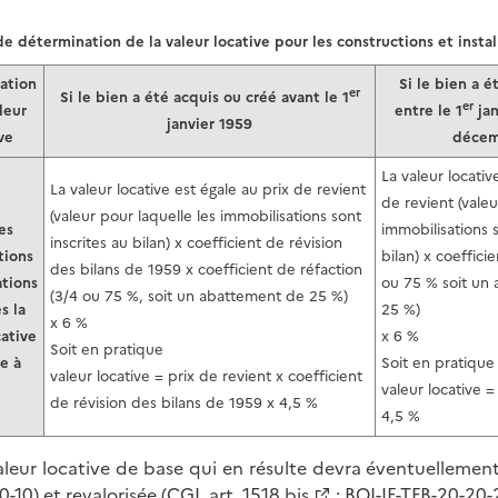
 détermination de la valeur locative pour les constructions et instal
ation
Si le bien a é
er
Si le bien a été acquis ou créé avant le 1
er
leur
entre le 1
jan
janvier 1959
ve
décem
La valeur locativ
La valeur locative est égale au prix de revient
de revient (valeu
(valeur pour laquelle les immobilisations sont
es
immobilisations s
inscrites au bilan) x coefficient de révision
tions
bilan) x coeffici
des bilans de 1959 x coefficient de réfaction
ations
ou 75 % soit un
(3/4 ou 75 %, soit un abattement de 25 %)
s la
25 %)
x 6 %
cative
x 6 %
Soit en pratique
le à
Soit en pratique
valeur locative = prix de revient x coefficient
valeur locative =
de révision des bilans de 1959 x 4,5 %
4,5 %
aleur locative de base qui en résulte devra éventuellement 
0-10
) et revalorisée (
CGI, art. 1518 bis
;
BOI-IF-TFB-20-20-