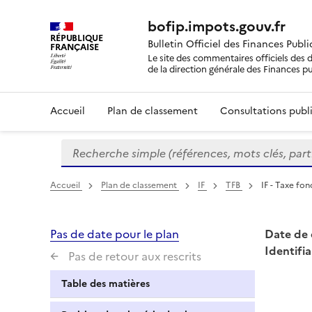
bofip.impots.gouv.fr
RÉPUBLIQUE
Bulletin Officiel des Finances Publ
FRANÇAISE
Le site des commentaires officiels des d
de la direction générale des Finances p
Accueil
Plan de classement
Consultations publi
Recherche simple (références, mots clés, partie 
Formulaire
de
recherche
Accueil
Plan de classement
IF
TFB
IF - Taxe fon
Pas de date pour le plan
Date de 
Identifia
Pas de retour aux rescrits
Table des matières