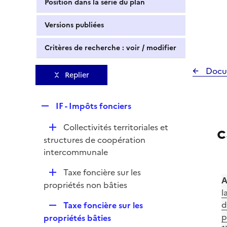
Position dans la série du plan
Versions publiées
Critères de recherche : voir / modifier
Docu
Replier
R
IF - Impôts fonciers
e
D
Collectivités territoriales et
c
p
é
structures de coopération
l
p
intercommunale
i
l
e
D
Taxe foncière sur les
i
r
A
é
propriétés non bâties
e
l
p
r
R
d
Taxe foncière sur les
l
e
p
propriétés bâties
i