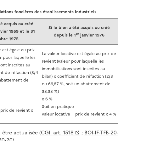
lations foncières des établissements industriels
té acquis ou créé
Si le bien a été acquis ou créé
vier 1959 et le 31
er
depuis le 1
janvier 1976
bre 1975
e est égale au prix
La valeur locative est égale au prix de
r pour laquelle les
revient (valeur pour laquelle les
ont inscrites au
immobilisations sont inscrites au
ent de réfaction (3/4
bilan) x coefficient de réfaction (2/3
 abattement de
ou 66,67 %, soit un abattement de
33,33 %)
x 6 %
Soit en pratique
 prix de revient x
valeur locative = prix de revient x 4 %
être actualisée (
CGI, art. 1518
;
BOI-IF-TFB-20-
20-20
).