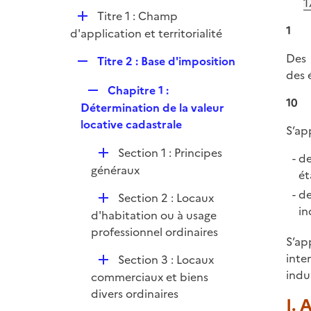
p
1
e
D
Titre 1 : Champ
l
r
1
é
d'application et territorialité
i
p
e
Des 
R
Titre 2 : Base d'imposition
l
r
des 
e
i
R
Chapitre 1 :
p
e
10
e
Détermination de la valeur
l
r
p
locative cadastrale
i
S’ap
l
e
D
Section 1 : Principes
i
de
r
é
généraux
e
ét
p
r
de
D
Section 2 : Locaux
l
in
é
d'habitation ou à usage
i
p
professionnel ordinaires
e
S’ap
l
r
inte
D
Section 3 : Locaux
i
indus
é
commerciaux et biens
e
p
divers ordinaires
r
I. 
l