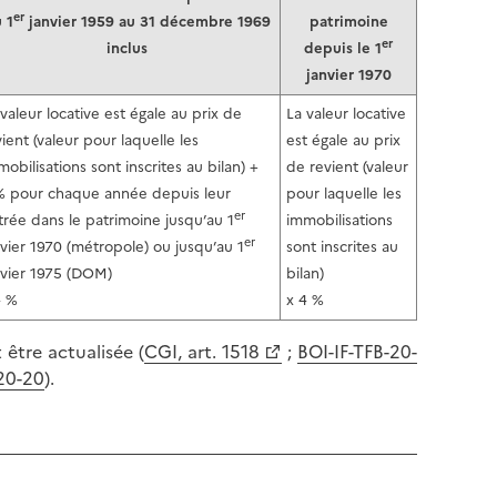
l
p
er
 1
janvier 1959 au 31 décembre 1969
patrimoine
a
a
er
inclus
depuis le 1
p
g
janvier 1970
a
e
g
 valeur locative est égale au prix de
La valeur locative
e
ient (valeur pour laquelle les
est égale au prix
obilisations sont inscrites au bilan) +
de revient (valeur
% pour chaque année depuis leur
pour laquelle les
er
trée dans le patrimoine jusqu’au 1
immobilisations
er
nvier 1970 (métropole) ou jusqu’au 1
sont inscrites au
nvier 1975 (DOM)
bilan)
4 %
x 4 %
être actualisée (
CGI, art. 1518
;
BOI-IF-TFB-20-
20-20
).