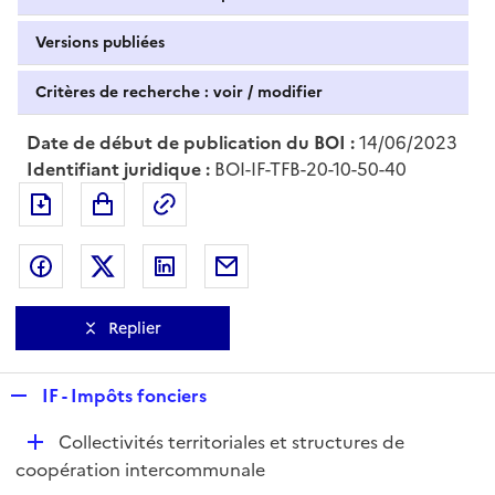
Versions publiées
Critères de recherche : voir / modifier
Date de début de publication du BOI :
14/06/2023
Identifiant juridique :
BOI-IF-TFB-20-10-50-40
Exporter le document au format pdf
Permalien : adresse web de ce doc
Partager sur Facebook
Partager sur Twitter
Partager sur LinkedIn
Partager par messagerie
Replier
R
IF - Impôts fonciers
e
D
Collectivités territoriales et structures de
p
é
coopération intercommunale
l
p