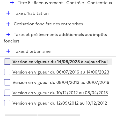
D
Titre 5 : Recouvrement - Contrôle - Contentieux
e
é
r
D
Taxe d'habitation
p
é
l
D
Cotisation foncière des entreprises
p
i
é
l
e
D
Taxes et prélèvements additionnels aux impôts
p
i
r
é
fonciers
l
e
p
i
r
D
Taxes d’urbanisme
l
e
é
i
r
Versions sur la période
Version en vigueur du 14/06/2023 à aujourd'hui
p
e
l
r
Version en vigueur du 06/07/2016 au 14/06/2023
i
e
Version en vigueur du 08/04/2013 au 06/07/2016
r
Version en vigueur du 10/12/2012 au 08/04/2013
Version en vigueur du 12/09/2012 au 10/12/2012