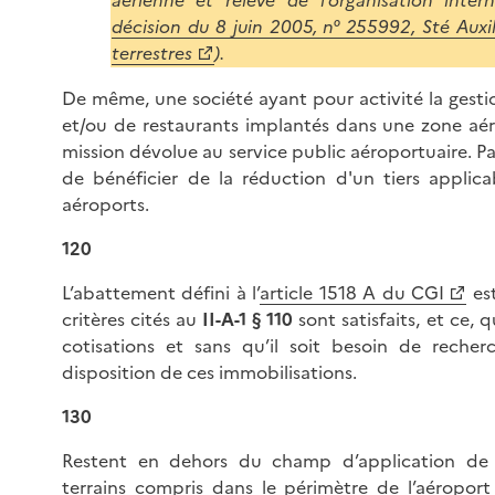
aérienne et relève de l’organisation intern
décision du 8 juin 2005, n° 255992, Sté Auxil
terrestres
).
De même, une société ayant pour activité la gesti
et/ou de restaurants implantés dans une zone aér
mission dévolue au service public aéroportuaire. Par 
de bénéficier de la réduction d'un tiers applica
aéroports.
120
L’abattement défini à l’
article 1518 A du CGI
est
critères cités au
II-A-1 § 110
sont satisfaits, et ce, 
cotisations et sans qu’il soit besoin de recherc
disposition de ces immobilisations.
130
Restent en dehors du champ d’application de l
terrains compris dans le périmètre de l’aéroport 