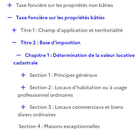
i
D
Taxe foncière sur les propriétés non bâties
l
e
é
i
r
R
Taxe foncière sur les propriétés bâties
p
e
e
l
r
D
Titre 1 : Champ d'application et territorialité
p
i
é
l
e
R
Titre 2 : Base d'imposition
p
i
r
e
l
e
R
Chapitre 1 : Détermination de la valeur locative
p
i
r
e
cadastrale
l
e
p
i
r
D
Section 1 : Principes généraux
l
e
é
i
r
D
Section 2 : Locaux d'habitation ou à usage
p
e
é
professionnel ordinaires
l
r
p
i
D
Section 3 : Locaux commerciaux et biens
l
e
é
divers ordinaires
i
r
p
e
Section 4 : Maisons exceptionnelles
l
r