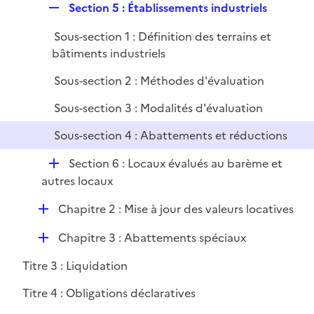
i
R
Section 5 : Établissements industriels
e
e
r
Sous-section 1 : Définition des terrains et
p
bâtiments industriels
l
i
Sous-section 2 : Méthodes d'évaluation
e
Sous-section 3 : Modalités d'évaluation
r
Sous-section 4 : Abattements et réductions
D
Section 6 : Locaux évalués au barème et
é
autres locaux
p
D
Chapitre 2 : Mise à jour des valeurs locatives
l
é
i
D
Chapitre 3 : Abattements spéciaux
p
e
é
l
r
Titre 3 : Liquidation
p
i
l
e
Titre 4 : Obligations déclaratives
i
r