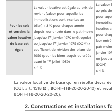
La valeur 
La valeur locative est égale au prix de
au prix de
revient (valeur pour laquelle les
pour laque
immobilisations sont inscrites au
immobilisa
Pour les sols
bilan) + 3 % pour chaque année
inscrites 
et terrains la
depuis leur entrée dans le patrimoine
pour cha
er
valeur locative
jusqu’au 1
janvier 1970 (métropole)
leur entré
er
de base est
ou jusqu’au 1
janvier 1975 (DOM) x
patrimoine
égale
coefficient de révision des bilans de
janvier 19
1959 (pour les biens acquis ou créés
ou jusqu’a
er
avant le 1
juillet 1959)
(DOM)
x 4 %
x 4 %
La valeur locative de base qui en résulte devra é
(
CGI, art. 1518
;
BOI-IF-TFB-20-20-20-10
) et reval
BOI-IF-TFB-20-20-20-20
).
2. Constructions et installations f