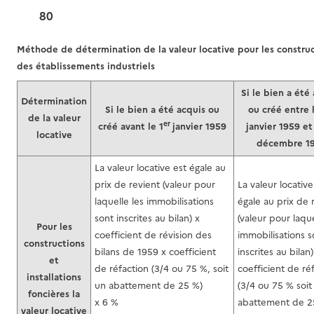
80
Méthode de détermination de la valeur locative pour les construct
des établissements industriels
Si le bien a été
Détermination
Si le bien a été acquis ou
ou créé entre 
de la valeur
er
créé avant le 1
janvier 1959
janvier 1959 et
locative
décembre 1
La valeur locative est égale au
prix de revient (valeur pour
La valeur locative
laquelle les immobilisations
égale au prix de 
sont inscrites au bilan) x
(valeur pour laque
Pour les
coefficient de révision des
immobilisations s
constructions
bilans de 1959 x coefficient
inscrites au bilan)
et
de réfaction (3/4 ou 75 %, soit
coefficient de ré
installations
un abattement de 25 %)
(3/4 ou 75 % soit
foncières la
x 6 %
abattement de 2
valeur locative