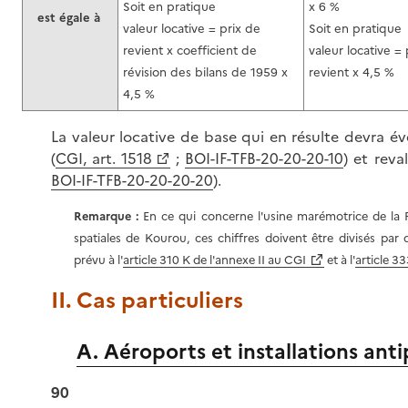
Soit en pratique
x 6 %
est égale à
valeur locative = prix de
Soit en pratique
revient x coefficient de
valeur locative = 
révision des bilans de 1959 x
revient x 4,5 %
4,5 %
La valeur locative de base qui en résulte devra é
(
CGI, art. 1518
;
BOI-IF-TFB-20-20-20-10
) et reval
BOI-IF-TFB-20-20-20-20
).
Remarque :
En ce qui concerne l'usine marémotrice de la R
spatiales de Kourou, ces chiffres doivent être divisés pa
prévu à l'
article 310 K de l'annexe II au CGI
et à l'
article 33
II. Cas particuliers
A. Aéroports et installations anti
90