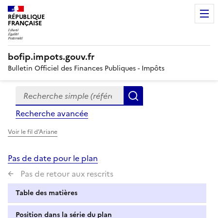
RÉPUBLIQUE
FRANÇAISE
bofip.impots.gouv.fr
Bulletin Officiel des Finances Publiques - Impôts
Recherche simple (références, mots clés, partie du titre
Formulaire
Rechercher
de
Recherche avancée
recherche
Voir le fil d'Ariane
Pas de date pour le plan
Pas de retour aux rescrits
Table des matières
Position dans la série du plan