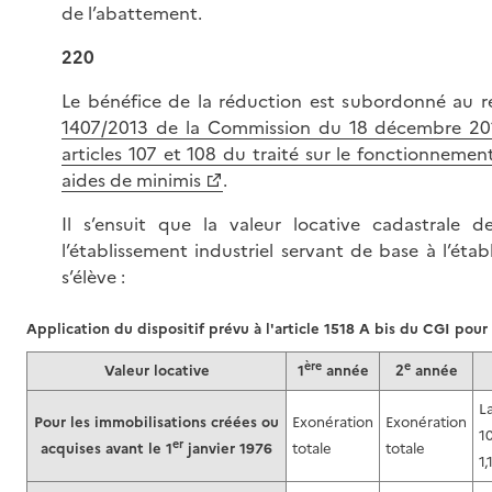
de l’abattement.
220
Le bénéfice de la réduction est subordonné au 
1407/2013 de la Commission du 18 décembre 2013 
articles 107 et 108 du traité sur le fonctionneme
aides de minimis
.
Il s’ensuit que la valeur locative cadastrale 
l’établissement industriel servant de base à l’ét
s’élève :
Application du dispositif prévu à l'article 1518 A bis du CGI pour
ère
e
Valeur locative
1
année
2
année
La
Pour les immobilisations créées ou
Exonération
Exonération
1
er
acquises avant le 1
janvier 1976
totale
totale
1