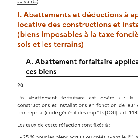
suivants
).
I. Abattements et déductions à ap
locative des constructions et inst
(biens imposables à la taxe fonciè
sols et les terrains)
A. Abattement forfaitaire applic
ces biens
20
Un abattement forfaitaire est opéré sur la 
constructions et installations en fonction de leur 
l’entreprise (
code général des impôts [CGI], art. 1499,
Les taux de cette réfaction sont fixés à :
er
25 % pour les biens acquis ou créés avant le 1
ja