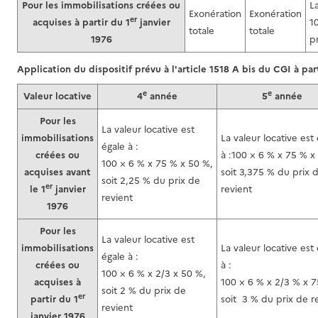
Pour les immobilisations créées ou
La
Exonération
Exonération
er
acquises à partir du 1
janvier
1
totale
totale
1976
p
Application du dispositif prévu à l'article 1518 A bis du CGI à pa
e
e
Valeur locative
4
année
5
année
Pour les
La valeur locative est
immobilisations
La valeur locative est
égale à :
créées ou
à :100 × 6 % x 75 % x
100 × 6 % x 75 % x 50 %,
acquises avant
soit 3,375 % du prix 
soit 2,25 % du prix de
er
le 1
janvier
revient
revient
1976
Pour les
La valeur locative est
immobilisations
La valeur locative est
égale à :
créées ou
à :
100 × 6 % x 2/3 x 50 %,
acquises à
100 × 6 % x 2/3 % x 7
soit 2 % du prix de
er
partir du 1
soit 3 % du prix de r
revient
janvier 1976