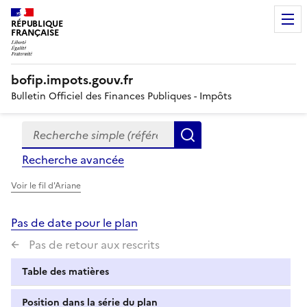
RÉPUBLIQUE
FRANÇAISE
bofip.impots.gouv.fr
Bulletin Officiel des Finances Publiques - Impôts
Recherche simple (références, mots clés, partie du titre
Formulaire
Rechercher
de
Recherche avancée
recherche
Voir le fil d'Ariane
Pas de date pour le plan
Pas de retour aux rescrits
Table des matières
Position dans la série du plan