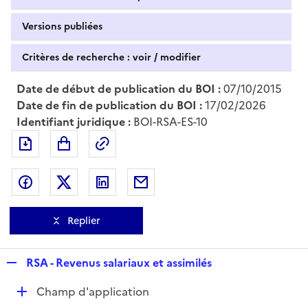
Versions publiées
Critères de recherche : voir / modifier
Date de début de publication du BOI :
07/10/2015
Date de fin de publication du BOI :
17/02/2026
Identifiant juridique :
BOI-RSA-ES-10
Exporter le document au format pdf
Permalien : adresse web de ce doc
Partager sur Facebook
Partager sur Twitter
Partager sur LinkedIn
Partager par messagerie
Replier
R
RSA - Revenus salariaux et assimilés
e
D
Champ d'application
p
é