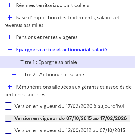
l
D
Régimes territoriaux particuliers
p
i
é
l
e
D
Base d'imposition des traitements, salaires et
p
i
r
é
revenus assimiles
l
e
p
i
r
D
Pensions et rentes viageres
l
e
é
i
r
R
Épargne salariale et actionnariat salarié
p
e
e
l
r
D
Titre 1 : Épargne salariale
p
i
é
l
e
D
Titre 2 : Actionnariat salarié
p
i
r
é
l
e
D
Rémunérations allouées aux gérants et associés de
p
i
r
é
certaines sociétés
l
e
p
i
r
Versions sur la période
Version en vigueur du 17/02/2026 à aujourd'hui
l
e
i
r
Version en vigueur du 07/10/2015 au 17/02/2026
e
r
Version en vigueur du 12/09/2012 au 07/10/2015