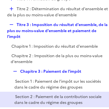
p
i
r
é
l
e
D
Titre 2 : Détermination du résultat d'ensemble et
p
i
r
é
de la plus ou moins-value d'ensemble
l
e
p
i
r
R
Titre 3 : Imposition du résultat d'ensemble, de la
l
e
e
plus ou moins-value d'ensemble et paiement de
i
r
p
l'impôt
e
l
r
Chapitre 1 : Imposition du résultat d'ensemble
i
e
Chapitre 2 : Imposition de la plus ou moins-value
r
d'ensemble
R
Chapitre 3 : Paiement de l'impôt
e
Section 1 : Paiement de l'impôt sur les sociétés
p
dans le cadre du régime des groupes
l
i
Section 2 : Paiement de la contribution sociale
e
dans le cadre du régime des groupes
r