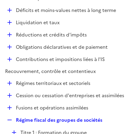
i
é
l
e
D
Déficits et moins-values nettes à long terme
p
i
r
é
l
e
D
Liquidation et taux
p
i
r
é
l
e
D
Réductions et crédits d'impôts
p
i
r
é
l
e
D
Obligations déclaratives et de paiement
p
i
r
é
l
e
D
Contributions et impositions liées à l'IS
p
i
r
é
l
e
Recouvrement, contrôle et contentieux
p
i
r
l
e
D
Régimes territoriaux et sectoriels
i
r
é
e
D
Cession ou cessation d'entreprises et assimilées
p
r
é
l
D
Fusions et opérations assimilées
p
i
é
l
e
R
Régime fiscal des groupes de sociétés
p
i
r
e
l
e
D
Titre 1 : Formation du groupe