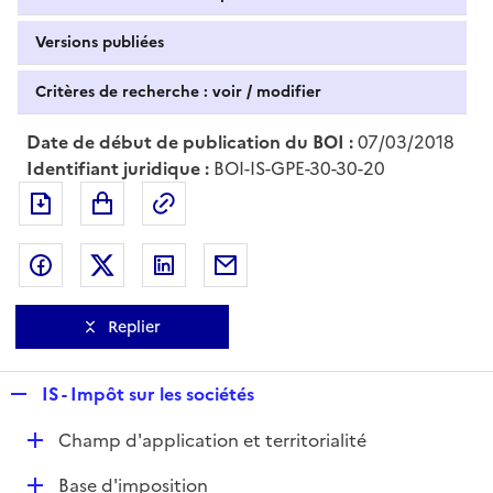
Versions publiées
Critères de recherche : voir / modifier
Date de début de publication du BOI :
07/03/2018
Identifiant juridique :
BOI-IS-GPE-30-30-20
Exporter le document au format pdf
Permalien : adresse web de ce doc
Partager sur Facebook
Partager sur Twitter
Partager sur LinkedIn
Partager par messagerie
Replier
R
IS - Impôt sur les sociétés
e
D
Champ d'application et territorialité
p
é
l
D
Base d'imposition
p