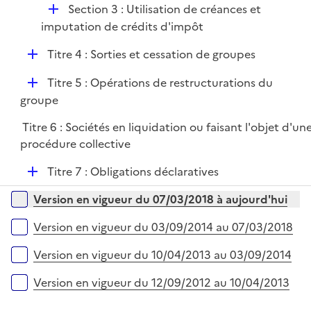
D
Section 3 : Utilisation de créances et
é
imputation de crédits d'impôt
p
D
Titre 4 : Sorties et cessation de groupes
l
é
i
D
Titre 5 : Opérations de restructurations du
p
e
é
groupe
l
r
p
i
Titre 6 : Sociétés en liquidation ou faisant l'objet d'un
l
e
procédure collective
i
r
e
D
Titre 7 : Obligations déclaratives
r
é
Versions sur la période
Version en vigueur du 07/03/2018 à aujourd'hui
p
l
Version en vigueur du 03/09/2014 au 07/03/2018
i
e
Version en vigueur du 10/04/2013 au 03/09/2014
r
Version en vigueur du 12/09/2012 au 10/04/2013