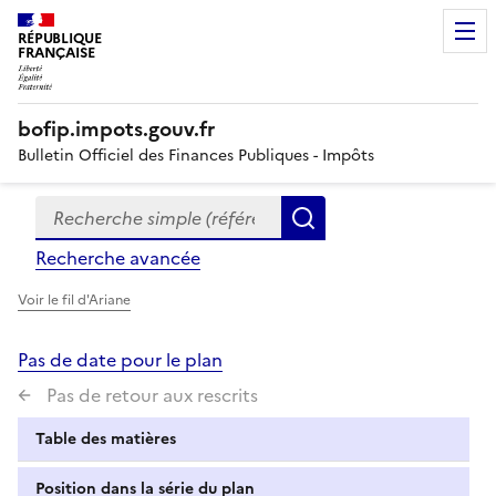
RÉPUBLIQUE
FRANÇAISE
bofip.impots.gouv.fr
Bulletin Officiel des Finances Publiques - Impôts
Recherche simple (références, mots clés, partie du titre
Formulaire
Rechercher
de
Recherche avancée
recherche
Voir le fil d'Ariane
Pas de date pour le plan
Pas de retour aux rescrits
Table des matières
Position dans la série du plan