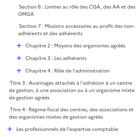
Section 6 : Limites au rôle des CGA, des AA et des
OMGA
Section 7 : Missions accessoires au profit des non-
adhérents et des adhérents
D
Chapitre 2 : Moyens des organismes agréés
é
D
Chapitre 3 : Les adhérents
p
é
l
D
Chapitre 4 : Rôle de l'administration
p
i
é
l
e
Titre 3 : Avantages attachés à l'adhésion à un centre
p
i
r
de gestion, à une association ou à un organisme mixte
l
e
de gestion agréés
i
r
e
Titre 4 : Régime fiscal des centres, des associations et
r
des organismes mixtes de gestion agréés
D
Les professionnels de l'expertise comptable
é