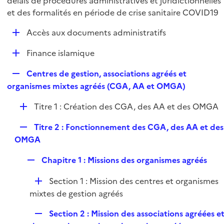
délais de procédures administratives et juridictionnelles
l
p
et des formalités en période de crise sanitaire COVID19
i
l
e
D
Accès aux documents administratifs
i
r
é
e
D
Finance islamique
p
r
é
l
R
Centres de gestion, associations agréés et
p
i
e
organismes mixtes agréés (CGA, AA et OMGA)
l
e
p
i
r
D
Titre 1 : Création des CGA, des AA et des OMGA
l
e
é
i
r
R
Titre 2 : Fonctionnement des CGA, des AA et des
p
e
e
OMGA
l
r
p
i
R
Chapitre 1 : Missions des organismes agréés
l
e
e
i
r
D
Section 1 : Mission des centres et organismes
p
e
é
mixtes de gestion agréés
l
r
p
i
R
Section 2 : Mission des associations agréées e
l
e