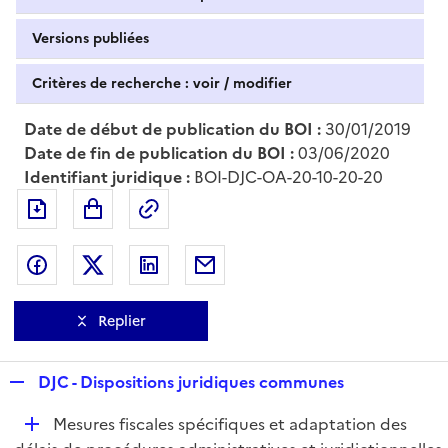
Versions publiées
Critères de recherche : voir / modifier
Date de début de publication du BOI :
30/01/2019
Date de fin de publication du BOI :
03/06/2020
Identifiant juridique :
BOI-DJC-OA-20-10-20-20
Exporter le document au format pdf
Permalien : adresse web de ce doc
Partager sur Facebook
Partager sur Twitter
Partager sur LinkedIn
Partager par messagerie
Replier
R
DJC - Dispositions juridiques communes
e
D
Mesures fiscales spécifiques et adaptation des
p
é