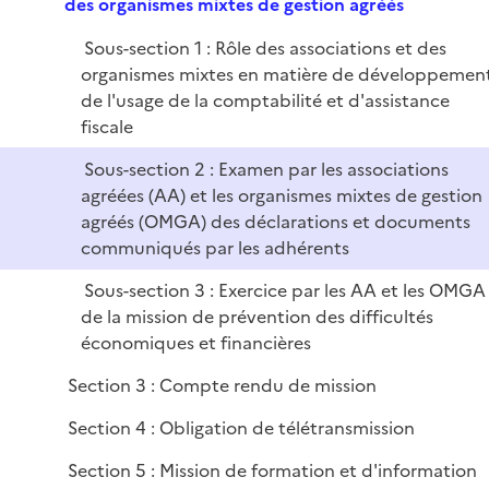
e
des organismes mixtes de gestion agréés
i
r
p
e
Sous-section 1 : Rôle des associations et des
l
r
organismes mixtes en matière de développemen
i
de l'usage de la comptabilité et d'assistance
e
fiscale
r
Sous-section 2 : Examen par les associations
agréées (AA) et les organismes mixtes de gestion
agréés (OMGA) des déclarations et documents
communiqués par les adhérents
Sous-section 3 : Exercice par les AA et les OMGA
de la mission de prévention des difficultés
économiques et financières
Section 3 : Compte rendu de mission
Section 4 : Obligation de télétransmission
Section 5 : Mission de formation et d'information