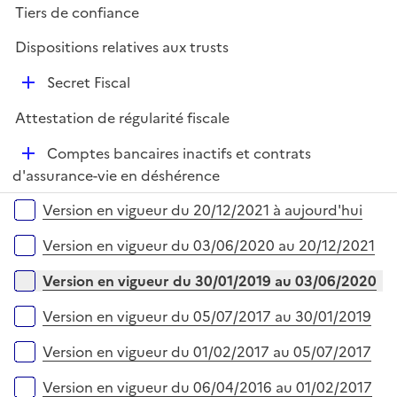
Tiers de confiance
p
l
Dispositions relatives aux trusts
i
D
e
Secret Fiscal
é
r
Attestation de régularité fiscale
p
l
D
Comptes bancaires inactifs et contrats
i
é
d'assurance-vie en déshérence
e
p
Versions sur la période
r
Version en vigueur du 20/12/2021 à aujourd'hui
l
i
Version en vigueur du 03/06/2020 au 20/12/2021
e
r
Version en vigueur du 30/01/2019 au 03/06/2020
Version en vigueur du 05/07/2017 au 30/01/2019
Version en vigueur du 01/02/2017 au 05/07/2017
Version en vigueur du 06/04/2016 au 01/02/2017