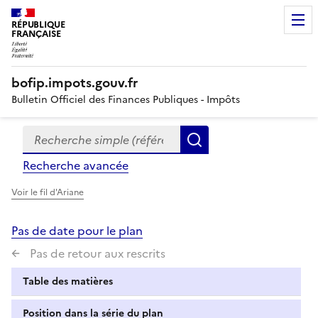
RÉPUBLIQUE
FRANÇAISE
bofip.impots.gouv.fr
Bulletin Officiel des Finances Publiques - Impôts
Recherche simple (références, mots clés, partie du titre
Formulaire
Rechercher
de
Recherche avancée
recherche
Voir le fil d'Ariane
Pas de date pour le plan
Pas de retour aux rescrits
Table des matières
Position dans la série du plan