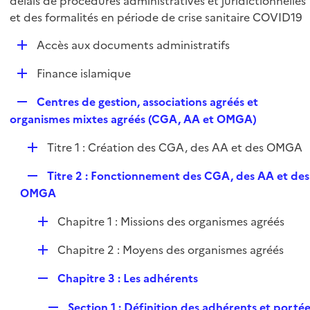
délais de procédures administratives et juridictionnelles
l
p
et des formalités en période de crise sanitaire COVID19
i
l
e
D
Accès aux documents administratifs
i
r
é
e
D
Finance islamique
p
r
é
l
R
Centres de gestion, associations agréés et
p
i
e
organismes mixtes agréés (CGA, AA et OMGA)
l
e
p
i
r
D
Titre 1 : Création des CGA, des AA et des OMGA
l
e
é
i
r
R
Titre 2 : Fonctionnement des CGA, des AA et des
p
e
e
OMGA
l
r
p
i
D
Chapitre 1 : Missions des organismes agréés
l
e
é
i
r
D
Chapitre 2 : Moyens des organismes agréés
p
e
é
l
r
R
Chapitre 3 : Les adhérents
p
i
e
l
e
R
Section 1 : Définition des adhérents et porté