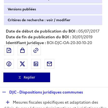
Versions publiées
Critères de recherche : voir / modifier
Date de début de publication du BOI :
05/07/2017
Date de fin de publication du BOI :
30/01/2019
Identifiant juridique :
BOI-DJC-OA-20-30-10-20
Exporter le document au format pdf
Permalien : adresse web de ce doc
Partager sur Facebook
Partager sur Twitter
Partager sur LinkedIn
Partager par messagerie
Replier
R
DJC - Dispositions juridiques communes
e
D
Mesures fiscales spécifiques et adaptation des
p
é