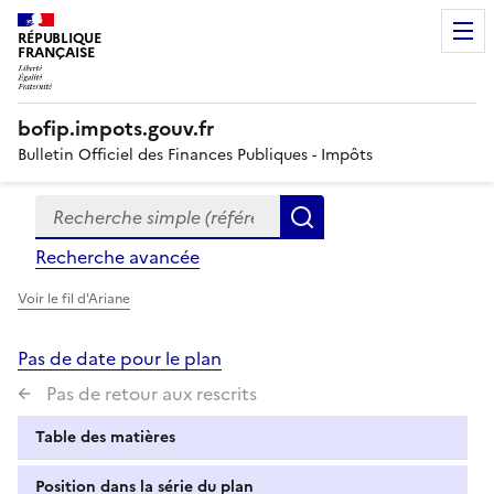
RÉPUBLIQUE
FRANÇAISE
bofip.impots.gouv.fr
Bulletin Officiel des Finances Publiques - Impôts
Recherche simple (références, mots clés, partie du titre
Formulaire
Rechercher
de
Recherche avancée
recherche
Voir le fil d'Ariane
Pas de date pour le plan
Pas de retour aux rescrits
Table des matières
Position dans la série du plan