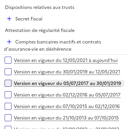
l
Dispositions relatives aux trusts
i
D
e
Secret Fiscal
é
r
Attestation de régularité fiscale
p
l
D
Comptes bancaires inactifs et contrats
i
é
d'assurance-vie en déshérence
e
p
Versions sur la période
r
Version en vigueur du 12/05/2021 à aujourd'hui
l
i
Version en vigueur du 30/01/2019 au 12/05/2021
e
r
Version en vigueur du 05/07/2017 au 30/01/2019
Version en vigueur du 02/12/2016 au 05/07/2017
Version en vigueur du 07/10/2015 au 02/12/2016
Version en vigueur du 21/10/2013 au 07/10/2015