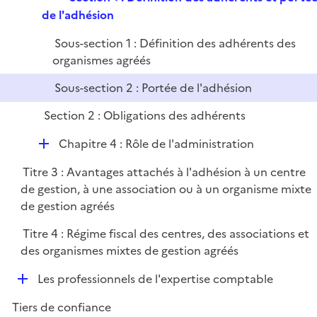
p
i
r
e
de l'adhésion
l
e
p
i
r
Sous-section 1 : Définition des adhérents des
l
e
organismes agréés
i
r
e
Sous-section 2 : Portée de l'adhésion
r
Section 2 : Obligations des adhérents
D
Chapitre 4 : Rôle de l'administration
é
Titre 3 : Avantages attachés à l'adhésion à un centre
p
de gestion, à une association ou à un organisme mixte
l
de gestion agréés
i
e
Titre 4 : Régime fiscal des centres, des associations et
r
des organismes mixtes de gestion agréés
D
Les professionnels de l'expertise comptable
é
Tiers de confiance
p