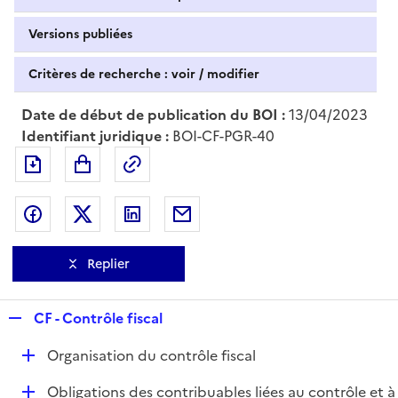
Versions publiées
Critères de recherche : voir / modifier
Date de début de publication du BOI :
13/04/2023
Identifiant juridique :
BOI-CF-PGR-40
Exporter le document au format pdf
Permalien : adresse web de ce doc
Partager sur Facebook
Partager sur Twitter
Partager sur LinkedIn
Partager par messagerie
Replier
R
CF - Contrôle fiscal
e
D
Organisation du contrôle fiscal
p
é
l
D
Obligations des contribuables liées au contrôle et à
p