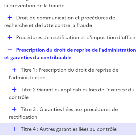
i
é
la prévention de la fraude
l
e
p
i
r
D
Droit de communication et procédures de
l
e
é
recherche et de lutte contre la fraude
i
r
p
e
D
Procédures de rectification et d'imposition d'office
l
r
é
i
R
Prescription du droit de reprise de l'administratio
p
e
e
et garanties du contribuable
l
r
p
i
D
Titre 1 : Prescription du droit de reprise de
l
e
é
l'administration
i
r
p
e
D
Titre 2 Garanties applicables lors de l'exercice du
l
r
é
contrôle
i
p
e
D
Titre 3 : Garanties liées aux procédures de
l
r
é
rectification
i
p
e
D
Titre 4 : Autres garanties liées au contrôle
l
r