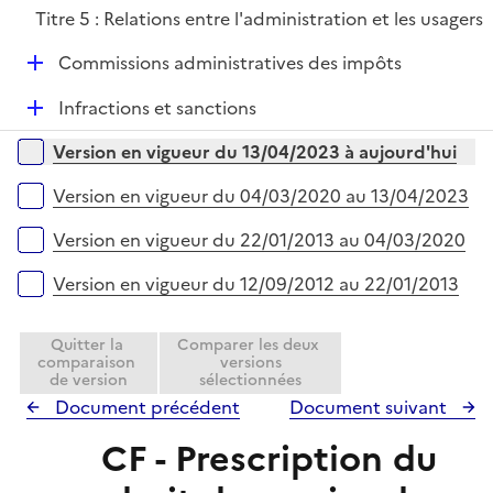
é
i
Titre 5 : Relations entre l'administration et les usagers
p
e
l
r
D
Commissions administratives des impôts
i
é
e
D
Infractions et sanctions
p
r
é
l
Versions sur la période
Version en vigueur du 13/04/2023 à aujourd'hui
p
i
l
e
Version en vigueur du 04/03/2020 au 13/04/2023
i
r
e
Version en vigueur du 22/01/2013 au 04/03/2020
r
Version en vigueur du 12/09/2012 au 22/01/2013
Quitter la
Comparer les deux
comparaison
versions
de version
sélectionnées
Document précédent
Document suivant
CF - Prescription du