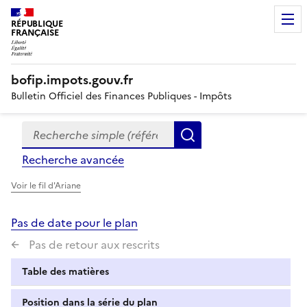
RÉPUBLIQUE
FRANÇAISE
bofip.impots.gouv.fr
Bulletin Officiel des Finances Publiques - Impôts
Recherche simple (références, mots clés, partie du titre
Formulaire
Rechercher
de
Recherche avancée
recherche
Voir le fil d'Ariane
Pas de date pour le plan
Pas de retour aux rescrits
Table des matières
Position dans la série du plan