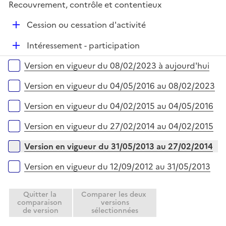
e
Recouvrement, contrôle et contentieux
p
i
r
l
e
D
Cession ou cessation d'activité
i
r
é
e
D
Intéressement - participation
p
r
é
l
Versions sur la période
Version en vigueur du 08/02/2023 à aujourd'hui
p
i
l
e
Version en vigueur du 04/05/2016 au 08/02/2023
i
r
e
Version en vigueur du 04/02/2015 au 04/05/2016
r
Version en vigueur du 27/02/2014 au 04/02/2015
Version en vigueur du 31/05/2013 au 27/02/2014
Version en vigueur du 12/09/2012 au 31/05/2013
Quitter la
Comparer les deux
comparaison
versions
de version
sélectionnées