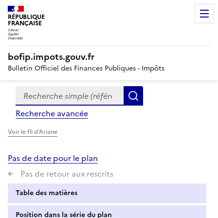
RÉPUBLIQUE
FRANÇAISE
bofip.impots.gouv.fr
Bulletin Officiel des Finances Publiques - Impôts
Recherche simple (références, mots clés, partie du titre
Formulaire
Rechercher
de
Recherche avancée
recherche
Voir le fil d'Ariane
Pas de date pour le plan
Pas de retour aux rescrits
Table des matières
Position dans la série du plan