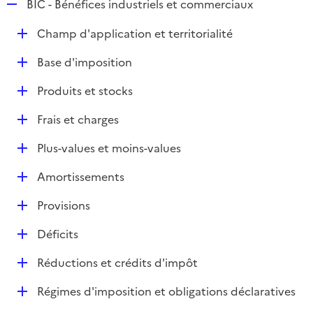
R
BIC - Bénéfices industriels et commerciaux
e
D
Champ d'application et territorialité
p
é
l
D
Base d'imposition
p
i
é
l
e
D
Produits et stocks
p
i
r
é
l
e
D
Frais et charges
p
i
r
é
l
e
D
Plus-values et moins-values
p
i
r
é
l
e
D
Amortissements
p
i
r
é
l
e
D
Provisions
p
i
r
é
l
e
D
Déficits
p
i
r
é
l
e
D
Réductions et crédits d'impôt
p
i
r
é
l
e
D
Régimes d'imposition et obligations déclaratives
p
i
r
é
l