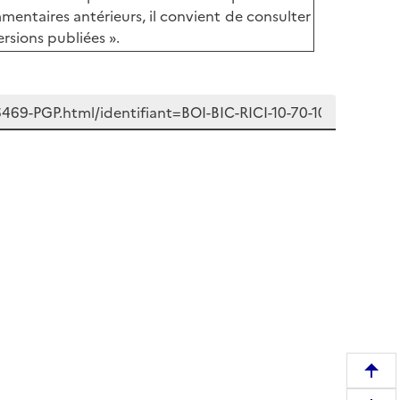
ntaires antérieurs, il convient de consulter
rsions publiées ».
R