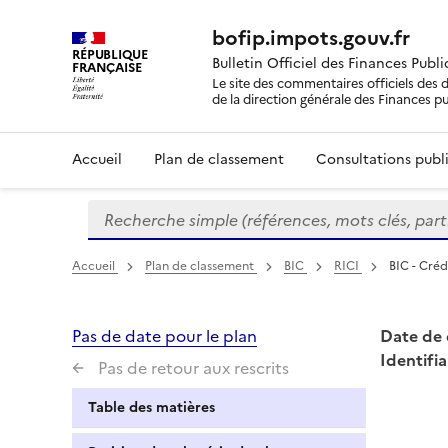
bofip.impots.gouv.fr
RÉPUBLIQUE
Bulletin Officiel des Finances Publ
FRANÇAISE
Le site des commentaires officiels des d
de la direction générale des Finances p
Accueil
Plan de classement
Consultations publi
Recherche simple (références, mots clés, partie 
Formulaire
de
recherche
Accueil
Plan de classement
BIC
RICI
BIC - Créd
Pas de date pour le plan
Date de 
Identifia
Pas de retour aux rescrits
Table des matières