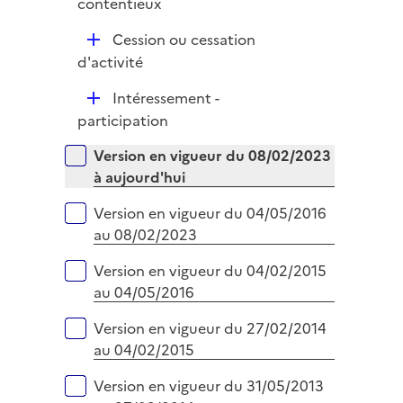
contentieux
i
e
D
Cession ou cessation
r
é
d'activité
p
D
Intéressement -
l
é
participation
i
p
e
Versions sur la période
Version en vigueur du 08/02/2023
l
r
à aujourd'hui
i
e
Version en vigueur du 04/05/2016
r
au 08/02/2023
Version en vigueur du 04/02/2015
au 04/05/2016
Version en vigueur du 27/02/2014
au 04/02/2015
Version en vigueur du 31/05/2013