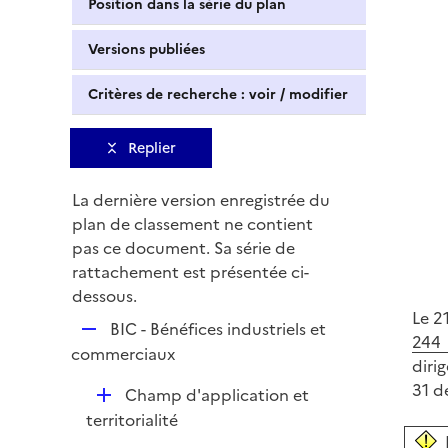
Position dans la série du plan
Versions publiées
Critères de recherche : voir / modifier
Replier
La dernière version enregistrée du
plan de classement ne contient
pas ce document. Sa série de
rattachement est présentée ci-
dessous.
Le 21
R
BIC - Bénéfices industriels et
244 
e
commerciaux
diri
p
31 d
D
Champ d'application et
l
é
territorialité
i
p