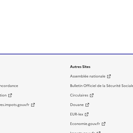
Autres Sites
Assemblée nationale
oncordance
Bulletin Officiel de la Sécurité Social
tion
Circulaires
es.impots.gouv.fr
Douane
EUR-lex
Economie.gouv.fr