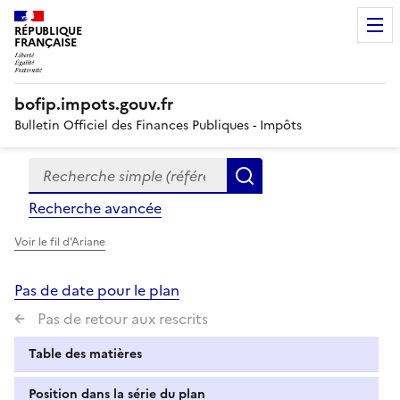
RÉPUBLIQUE
FRANÇAISE
bofip.impots.gouv.fr
Bulletin Officiel des Finances Publiques - Impôts
Recherche simple (références, mots clés, partie du titre
Formulaire
Rechercher
de
Recherche avancée
recherche
Voir le fil d'Ariane
Pas de date pour le plan
Pas de retour aux rescrits
Table des matières
Position dans la série du plan