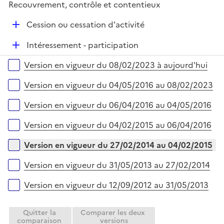
e
Recouvrement, contrôle et contentieux
p
i
r
l
e
D
Cession ou cessation d'activité
i
r
é
e
D
Intéressement - participation
p
r
é
l
Versions sur la période
Version en vigueur du 08/02/2023 à aujourd'hui
p
i
l
e
Version en vigueur du 04/05/2016 au 08/02/2023
i
r
e
Version en vigueur du 06/04/2016 au 04/05/2016
r
Version en vigueur du 04/02/2015 au 06/04/2016
Version en vigueur du 27/02/2014 au 04/02/2015
Version en vigueur du 31/05/2013 au 27/02/2014
Version en vigueur du 12/09/2012 au 31/05/2013
Quitter la
Comparer les deux
comparaison
versions