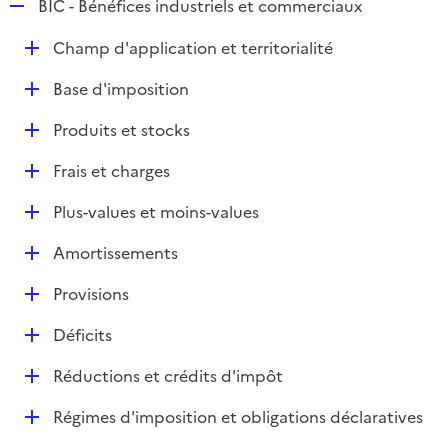
R
BIC - Bénéfices industriels et commerciaux
e
D
Champ d'application et territorialité
p
é
l
D
Base d'imposition
p
i
é
l
e
D
Produits et stocks
p
i
r
é
l
e
D
Frais et charges
p
i
r
é
l
e
D
Plus-values et moins-values
p
i
r
é
l
e
D
Amortissements
p
i
r
é
l
e
D
Provisions
p
i
r
é
l
e
D
Déficits
p
i
r
é
l
e
D
Réductions et crédits d'impôt
p
i
r
é
l
e
D
Régimes d'imposition et obligations déclaratives
p
i
r
é
l