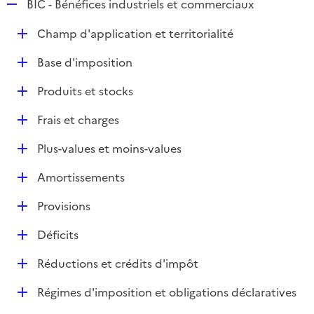
R
BIC - Bénéfices industriels et commerciaux
e
D
Champ d'application et territorialité
p
é
l
D
Base d'imposition
p
i
é
l
e
D
Produits et stocks
p
i
r
é
l
e
D
Frais et charges
p
i
r
é
l
e
D
Plus-values et moins-values
p
i
r
é
l
e
D
Amortissements
p
i
r
é
l
e
D
Provisions
p
i
r
é
l
e
D
Déficits
p
i
r
é
l
e
D
Réductions et crédits d'impôt
p
i
r
é
l
e
D
Régimes d'imposition et obligations déclaratives
p
i
r
é
l