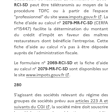
RCI-SD
peut être télétransmis au moyen de la
procédure TDFC ou à partir de l’espace
"professionnel" du site
www.impots.gouv.fr
. La
fiche d’aide au calcul n°
2079-
MR
-FC
-SD
(CERFA
n°15447) facilite la détermination du montant
du crédit d'impôt en faveur des maîtres
restaurateurs dont bénéficie l'entreprise. Cette
fiche d'aide au calcul n'a pas à être déposée
auprès de l'administration fiscale.
Le formulaire n°
2069-RCI-SD
et la fiche d'aide
au calcul n°
2079-MR-FC-SD
sont disponibles sur
le site
www.impots.gouv.fr
.
280
S'agissant des sociétés relevant du régime des
groupes de sociétés prévu aux
articles 223 A et
suivants du CGI
, la société mère doit souscrire