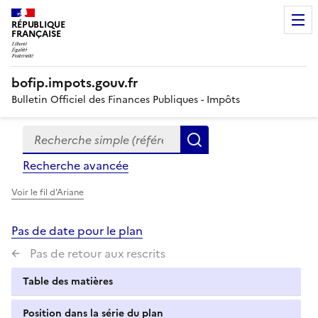
RÉPUBLIQUE
FRANÇAISE
bofip.impots.gouv.fr
Bulletin Officiel des Finances Publiques - Impôts
Recherche simple (références, mots clés, partie du titre
Formulaire
Rechercher
de
Recherche avancée
recherche
Voir le fil d'Ariane
Pas de date pour le plan
Pas de retour aux rescrits
Table des matières
Position dans la série du plan