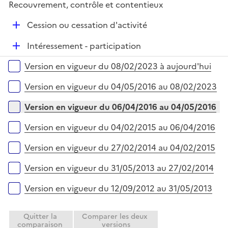
e
Recouvrement, contrôle et contentieux
p
i
r
l
e
D
Cession ou cessation d'activité
i
r
é
e
D
Intéressement - participation
p
r
é
l
Versions sur la période
Version en vigueur du 08/02/2023 à aujourd'hui
p
i
l
e
Version en vigueur du 04/05/2016 au 08/02/2023
i
r
e
Version en vigueur du 06/04/2016 au 04/05/2016
r
Version en vigueur du 04/02/2015 au 06/04/2016
Version en vigueur du 27/02/2014 au 04/02/2015
Version en vigueur du 31/05/2013 au 27/02/2014
Version en vigueur du 12/09/2012 au 31/05/2013
Quitter la
Comparer les deux
comparaison
versions