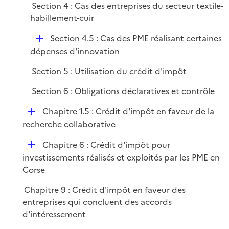
Section 4 : Cas des entreprises du secteur textile-
p
habillement-cuir
l
i
D
Section 4.5 : Cas des PME réalisant certaines
e
é
dépenses d'innovation
r
p
Section 5 : Utilisation du crédit d'impôt
l
i
Section 6 : Obligations déclaratives et contrôle
e
D
Chapitre 1.5 : Crédit d'impôt en faveur de la
r
é
recherche collaborative
p
D
Chapitre 6 : Crédit d'impôt pour
l
é
investissements réalisés et exploités par les PME en
i
p
Corse
e
l
r
Chapitre 9 : Crédit d'impôt en faveur des
i
entreprises qui concluent des accords
e
d'intéressement
r