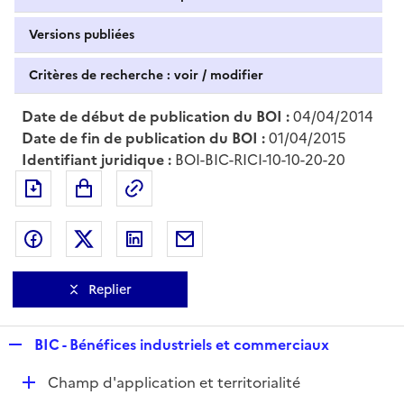
Versions publiées
Critères de recherche : voir / modifier
Date de début de publication du BOI :
04/04/2014
Date de fin de publication du BOI :
01/04/2015
Identifiant juridique :
BOI-BIC-RICI-10-10-20-20
Exporter le document au format pdf
Permalien : adresse web de ce doc
Partager sur Facebook
Partager sur Twitter
Partager sur LinkedIn
Partager par messagerie
Replier
R
BIC - Bénéfices industriels et commerciaux
e
D
Champ d'application et territorialité
p
é