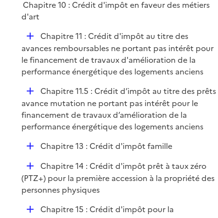
Chapitre 10 : Crédit d'impôt en faveur des métiers
d'art
D
Chapitre 11 : Crédit d'impôt au titre des
é
avances remboursables ne portant pas intérêt pour
p
le financement de travaux d'amélioration de la
l
performance énergétique des logements anciens
i
D
Chapitre 11.5 : Crédit d’impôt au titre des prêts
e
é
avance mutation ne portant pas intérêt pour le
r
p
financement de travaux d’amélioration de la
l
performance énergétique des logements anciens
i
D
Chapitre 13 : Crédit d'impôt famille
e
é
r
D
Chapitre 14 : Crédit d'impôt prêt à taux zéro
p
é
(PTZ+) pour la première accession à la propriété des
l
p
personnes physiques
i
l
e
D
Chapitre 15 : Crédit d'impôt pour la
i
r