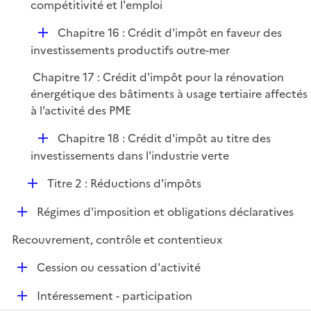
é
compétitivité et l'emploi
e
p
r
D
Chapitre 16 : Crédit d'impôt en faveur des
l
é
investissements productifs outre-mer
i
p
e
Chapitre 17 : Crédit d'impôt pour la rénovation
l
r
énergétique des bâtiments à usage tertiaire affectés
i
à l’activité des PME
e
r
D
Chapitre 18 : Crédit d'impôt au titre des
é
investissements dans l'industrie verte
p
D
Titre 2 : Réductions d'impôts
l
é
i
D
Régimes d'imposition et obligations déclaratives
p
e
é
l
r
Recouvrement, contrôle et contentieux
p
i
l
e
D
Cession ou cessation d'activité
i
r
é
e
D
Intéressement - participation
p