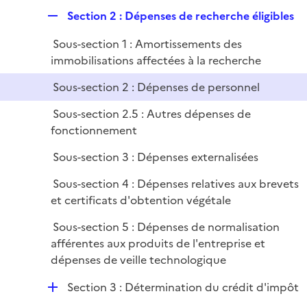
é
l
e
R
Section 2 : Dépenses de recherche éligibles
p
i
r
e
l
e
Sous-section 1 : Amortissements des
p
i
r
immobilisations affectées à la recherche
l
e
i
r
Sous-section 2 : Dépenses de personnel
e
Sous-section 2.5 : Autres dépenses de
r
fonctionnement
Sous-section 3 : Dépenses externalisées
Sous-section 4 : Dépenses relatives aux brevets
et certificats d'obtention végétale
Sous-section 5 : Dépenses de normalisation
afférentes aux produits de l'entreprise et
dépenses de veille technologique
D
Section 3 : Détermination du crédit d'impôt
é