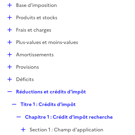
l
D
Base d'imposition
p
i
é
l
e
D
Produits et stocks
p
i
r
é
l
e
D
Frais et charges
p
i
r
é
l
e
D
Plus-values et moins-values
p
i
r
é
l
e
D
Amortissements
p
i
r
é
l
e
D
Provisions
p
i
r
é
l
e
D
Déficits
p
i
r
é
l
e
R
Réductions et crédits d'impôt
p
i
r
e
l
e
R
Titre 1 : Crédits d'impôt
p
i
r
e
l
e
R
Chapitre 1 : Crédit d'impôt recherche
p
i
r
e
l
e
D
Section 1 : Champ d'application
p
i
r