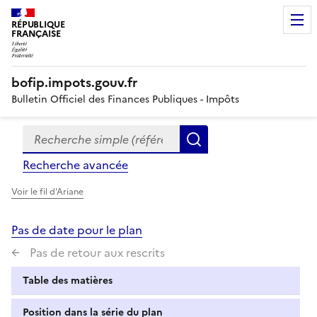
RÉPUBLIQUE
FRANÇAISE
bofip.impots.gouv.fr
Bulletin Officiel des Finances Publiques - Impôts
Recherche simple (références, mots clés, partie du titre
Formulaire
Rechercher
de
Recherche avancée
recherche
Voir le fil d'Ariane
Pas de date pour le plan
Pas de retour aux rescrits
Table des matières
Position dans la série du plan