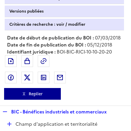
Versions publiées
Critères de recherche : voir / modifier
Date de début de publication du BOI :
07/03/2018
Date de fin de publication du BOI :
05/12/2018
Identifiant juridique :
BOI-BIC-RICI-10-10-20-20
Exporter le document au format pdf
Permalien : adresse web de ce doc
Partager sur Facebook
Partager sur Twitter
Partager sur LinkedIn
Partager par messagerie
Replier
R
BIC - Bénéfices industriels et commerciaux
e
D
Champ d'application et territorialité
p
é