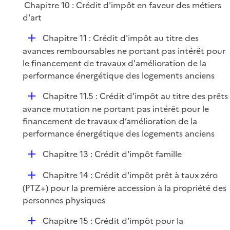
Chapitre 10 : Crédit d'impôt en faveur des métiers
d'art
D
Chapitre 11 : Crédit d'impôt au titre des
é
avances remboursables ne portant pas intérêt pour
p
le financement de travaux d'amélioration de la
l
performance énergétique des logements anciens
i
D
Chapitre 11.5 : Crédit d’impôt au titre des prêts
e
é
avance mutation ne portant pas intérêt pour le
r
p
financement de travaux d’amélioration de la
l
performance énergétique des logements anciens
i
D
Chapitre 13 : Crédit d'impôt famille
e
é
r
D
Chapitre 14 : Crédit d'impôt prêt à taux zéro
p
é
(PTZ+) pour la première accession à la propriété des
l
p
personnes physiques
i
l
e
D
Chapitre 15 : Crédit d'impôt pour la
i
r