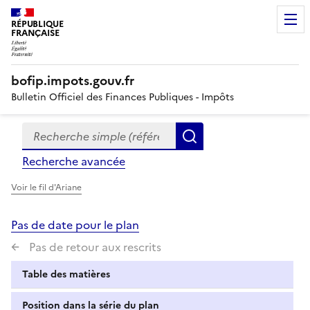
RÉPUBLIQUE
FRANÇAISE
bofip.impots.gouv.fr
Bulletin Officiel des Finances Publiques - Impôts
Recherche simple (références, mots clés, partie du titre
Formulaire
Rechercher
de
Recherche avancée
recherche
Voir le fil d'Ariane
Pas de date pour le plan
Pas de retour aux rescrits
Table des matières
Position dans la série du plan