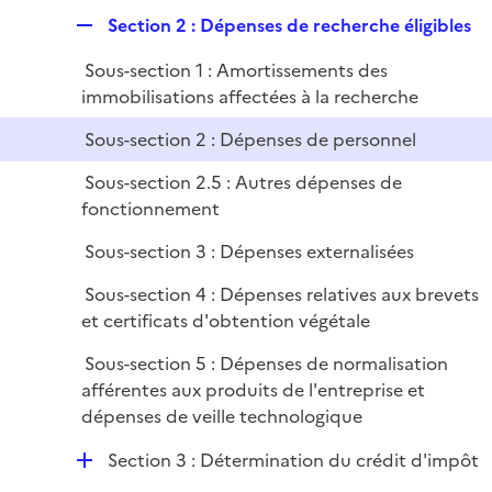
é
l
e
R
Section 2 : Dépenses de recherche éligibles
p
i
r
e
l
e
Sous-section 1 : Amortissements des
p
i
r
immobilisations affectées à la recherche
l
e
i
r
Sous-section 2 : Dépenses de personnel
e
Sous-section 2.5 : Autres dépenses de
r
fonctionnement
Sous-section 3 : Dépenses externalisées
Sous-section 4 : Dépenses relatives aux brevets
et certificats d'obtention végétale
Sous-section 5 : Dépenses de normalisation
afférentes aux produits de l'entreprise et
dépenses de veille technologique
D
Section 3 : Détermination du crédit d'impôt
é