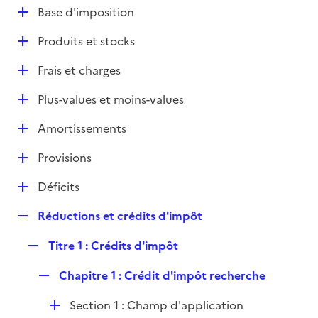
l
D
Base d'imposition
p
i
é
l
e
D
Produits et stocks
p
i
r
é
l
e
D
Frais et charges
p
i
r
é
l
e
D
Plus-values et moins-values
p
i
r
é
l
e
D
Amortissements
p
i
r
é
l
e
D
Provisions
p
i
r
é
l
e
D
Déficits
p
i
r
é
l
e
R
Réductions et crédits d'impôt
p
i
r
e
l
e
R
Titre 1 : Crédits d'impôt
p
i
r
e
l
e
R
Chapitre 1 : Crédit d'impôt recherche
p
i
r
e
l
e
D
Section 1 : Champ d'application
p
i
r