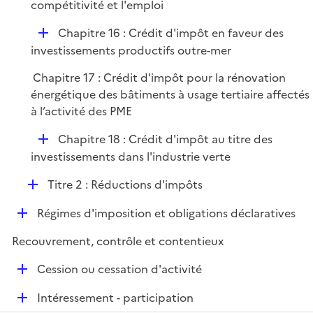
é
compétitivité et l'emploi
e
p
r
D
Chapitre 16 : Crédit d'impôt en faveur des
l
é
investissements productifs outre-mer
i
p
e
Chapitre 17 : Crédit d'impôt pour la rénovation
l
r
énergétique des bâtiments à usage tertiaire affectés
i
à l’activité des PME
e
r
D
Chapitre 18 : Crédit d'impôt au titre des
é
investissements dans l'industrie verte
p
D
Titre 2 : Réductions d'impôts
l
é
i
D
Régimes d'imposition et obligations déclaratives
p
e
é
l
r
Recouvrement, contrôle et contentieux
p
i
l
e
D
Cession ou cessation d'activité
i
r
é
e
D
Intéressement - participation
p