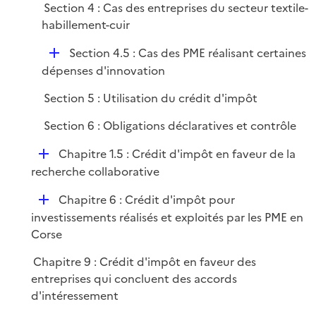
Section 4 : Cas des entreprises du secteur textile-
p
habillement-cuir
l
i
D
Section 4.5 : Cas des PME réalisant certaines
e
é
dépenses d'innovation
r
p
Section 5 : Utilisation du crédit d'impôt
l
i
Section 6 : Obligations déclaratives et contrôle
e
D
Chapitre 1.5 : Crédit d'impôt en faveur de la
r
é
recherche collaborative
p
D
Chapitre 6 : Crédit d'impôt pour
l
é
investissements réalisés et exploités par les PME en
i
p
Corse
e
l
r
Chapitre 9 : Crédit d'impôt en faveur des
i
entreprises qui concluent des accords
e
d'intéressement
r