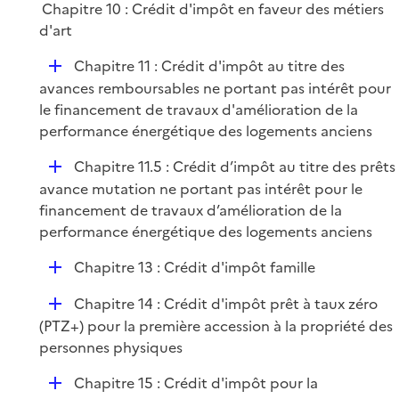
Chapitre 10 : Crédit d'impôt en faveur des métiers
d'art
D
Chapitre 11 : Crédit d'impôt au titre des
é
avances remboursables ne portant pas intérêt pour
p
le financement de travaux d'amélioration de la
l
performance énergétique des logements anciens
i
D
Chapitre 11.5 : Crédit d’impôt au titre des prêts
e
é
avance mutation ne portant pas intérêt pour le
r
p
financement de travaux d’amélioration de la
l
performance énergétique des logements anciens
i
D
Chapitre 13 : Crédit d'impôt famille
e
é
r
D
Chapitre 14 : Crédit d'impôt prêt à taux zéro
p
é
(PTZ+) pour la première accession à la propriété des
l
p
personnes physiques
i
l
e
D
Chapitre 15 : Crédit d'impôt pour la
i
r