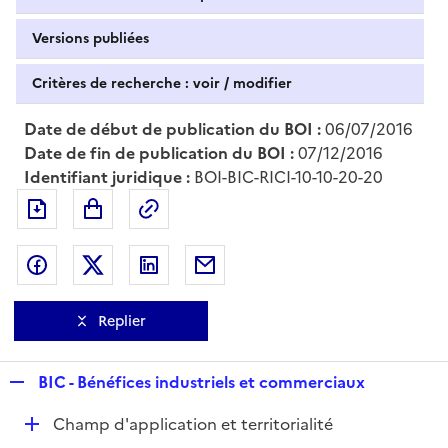
Versions publiées
Critères de recherche : voir / modifier
Date de début de publication du BOI :
06/07/2016
Date de fin de publication du BOI :
07/12/2016
Identifiant juridique :
BOI-BIC-RICI-10-10-20-20
Exporter le document au format pdf
Permalien : adresse web de ce doc
Partager sur Facebook
Partager sur Twitter
Partager sur LinkedIn
Partager par messagerie
Replier
R
BIC - Bénéfices industriels et commerciaux
e
D
Champ d'application et territorialité
p
é