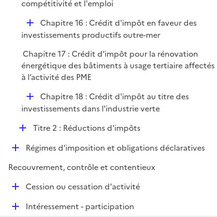
é
compétitivité et l'emploi
e
p
r
D
Chapitre 16 : Crédit d'impôt en faveur des
l
é
investissements productifs outre-mer
i
p
e
Chapitre 17 : Crédit d'impôt pour la rénovation
l
r
énergétique des bâtiments à usage tertiaire affectés
i
à l’activité des PME
e
r
D
Chapitre 18 : Crédit d'impôt au titre des
é
investissements dans l'industrie verte
p
D
Titre 2 : Réductions d'impôts
l
é
i
D
Régimes d'imposition et obligations déclaratives
p
e
é
l
r
Recouvrement, contrôle et contentieux
p
i
l
e
D
Cession ou cessation d'activité
i
r
é
e
D
Intéressement - participation
p