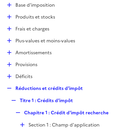
l
D
Base d'imposition
p
i
é
l
e
D
Produits et stocks
p
i
r
é
l
e
D
Frais et charges
p
i
r
é
l
e
D
Plus-values et moins-values
p
i
r
é
l
e
D
Amortissements
p
i
r
é
l
e
D
Provisions
p
i
r
é
l
e
D
Déficits
p
i
r
é
l
e
R
Réductions et crédits d'impôt
p
i
r
e
l
e
R
Titre 1 : Crédits d'impôt
p
i
r
e
l
e
R
Chapitre 1 : Crédit d'impôt recherche
p
i
r
e
l
e
D
Section 1 : Champ d'application
p
i
r