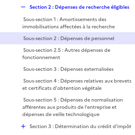
é
l
e
R
Section 2 : Dépenses de recherche éligibles
p
i
r
e
l
e
Sous-section 1 : Amortissements des
p
i
r
immobilisations affectées à la recherche
l
e
i
r
Sous-section 2 : Dépenses de personnel
e
Sous-section 2.5 : Autres dépenses de
r
fonctionnement
Sous-section 3 : Dépenses externalisées
Sous-section 4 : Dépenses relatives aux brevets
et certificats d'obtention végétale
Sous-section 5 : Dépenses de normalisation
afférentes aux produits de l'entreprise et
dépenses de veille technologique
D
Section 3 : Détermination du crédit d'impôt
é