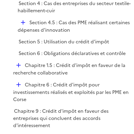
Section 4 : Cas des entreprises du secteur textile-
p
habillement-cuir
l
i
D
Section 4.5 : Cas des PME réalisant certaines
e
é
dépenses d'innovation
r
p
Section 5 : Utilisation du crédit d'impôt
l
i
Section 6 : Obligations déclaratives et contrôle
e
D
Chapitre 1.5 : Crédit d'impôt en faveur de la
r
é
recherche collaborative
p
D
Chapitre 6 : Crédit d'impôt pour
l
é
investissements réalisés et exploités par les PME en
i
p
Corse
e
l
r
Chapitre 9 : Crédit d'impôt en faveur des
i
entreprises qui concluent des accords
e
d'intéressement
r