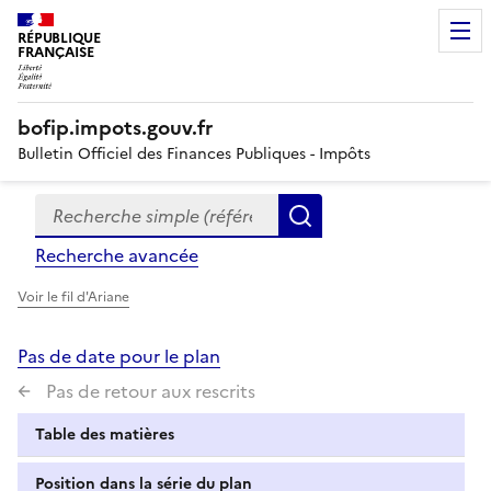
RÉPUBLIQUE
FRANÇAISE
bofip.impots.gouv.fr
Bulletin Officiel des Finances Publiques - Impôts
Recherche simple (références, mots clés, partie du titre
Formulaire
Rechercher
de
Recherche avancée
recherche
Voir le fil d'Ariane
Pas de date pour le plan
Pas de retour aux rescrits
Table des matières
Position dans la série du plan