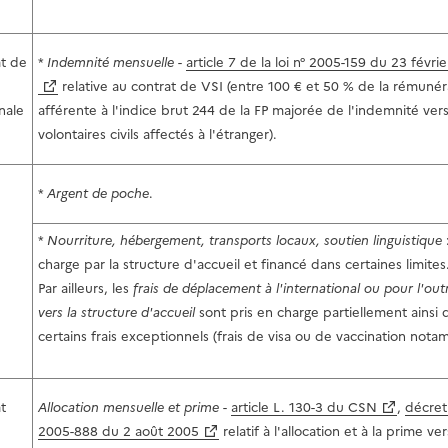
at de
*
Indemnité mensuelle
-
article 7 de la loi n° 2005-159 du 23 févri
relative au contrat de VSI (entre 100 € et 50 % de la rémunér
nale
afférente à l'indice brut 244 de la FP majorée de l'indemnité ver
volontaires civils affectés à l'étranger).
*
Argent de poche
.
*
Nourriture, hébergement, transports locaux, soutien linguistique
charge par la structure d'accueil et financé dans certaines limites
Par ailleurs, les
frais de déplacement à l'international ou pour l'ou
vers la structure d'accueil
sont pris en charge partiellement ainsi
certains frais exceptionnels (frais de visa ou de vaccination nota
t
Allocation mensuelle et prime
-
article L. 130-3 du CSN
,
décret
2005-888 du 2 août 2005
relatif à l'allocation et à la prime ve