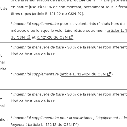
% de la rémunération de l'indice brut 244 de la FP). Elle peut êtr
en nature jusqu'à 50 % de son montant, notamment sous la for
at de
titres-repas (
article R. 121-22 du CSN
).
*
Indemnité supplémentaire
pour les volontariats réalisés hors de
métropole ou lorsque le volontaire réside outre-mer -
articles L.
du CSN
et
R. 121-26 du CSN
.
*
Indemnité mensuelle de base
- 50 % de la rémunération afférent
l'indice brut 244 de la FP.
t
nal
rise
*
Indemnité supplémentaire
(
article L. 122-12-1 du CSN
).
*
Indemnité mensuelle de base
- 50 % de la rémunération afférent
t
l'indice brut 244 de la FP.
nal
*
Indemnité supplémentaire pour la subsistance, l'équipement et le
ation
logement
(
article L. 122-12 du CSN
).