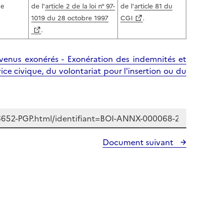
l
p
de
de l'
article 2 de la loi n° 97-
de l'
article 81 du
a
a
1019 du 28 octobre 1997
CGI
.
p
g
.
a
e
g
venus exonérés - Exonération des indemnités et
e
vice civique, du volontariat pour l'insertion ou du
Document suivant