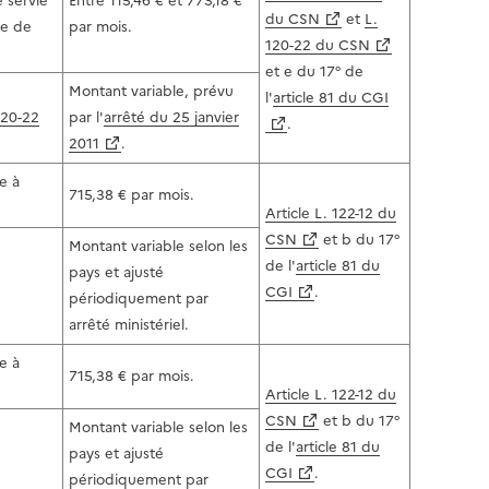
e servie
Entre 115,46 € et 773,18 €
du CSN
et
L.
me de
par mois.
120-22 du CSN
et e du 17° de
Montant variable, prévu
l'
article 81 du CGI
 120-22
par l'
arrêté du 25 janvier
.
2011
.
e à
715,38 € par mois.
Article L. 122-12 du
CSN
et b du 17°
Montant variable selon les
de l'
article 81 du
pays et ajusté
CGI
.
périodiquement par
arrêté ministériel.
e à
715,38 € par mois.
Article L. 122-12 du
CSN
et b du 17°
Montant variable selon les
de l'
article 81 du
pays et ajusté
CGI
.
périodiquement par