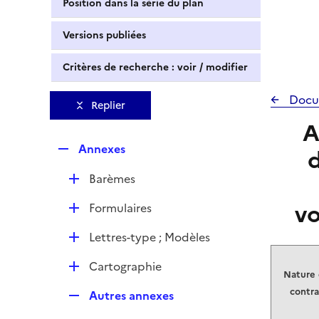
Position dans la série du plan
Versions publiées
Critères de recherche : voir / modifier
Docu
Replier
A
R
Annexes
d
e
D
Barèmes
p
é
l
vo
D
Formulaires
p
i
é
l
e
D
Lettres-type ; Modèles
p
i
r
é
l
e
D
Cartographie
p
i
Nature
r
é
l
e
contra
R
Autres annexes
p
i
r
e
l