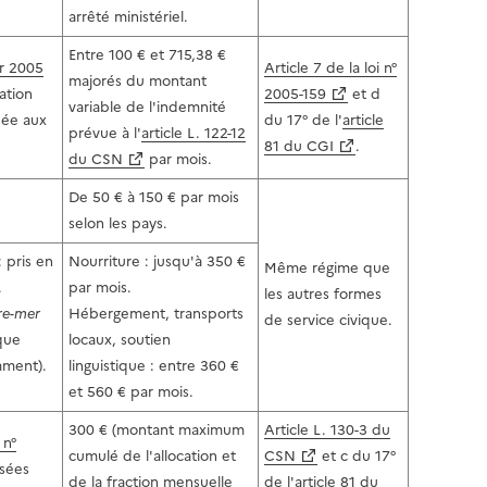
arrêté ministériel.
Entre 100 € et 715,38 €
er 2005
Article 7 de la loi n°
majorés du montant
ation
2005-159
et d
variable de l'indemnité
sée aux
du 17° de l'
article
prévue à l'
article L. 122-12
81 du CGI
.
du CSN
par mois.
De 50 € à 150 € par mois
selon les pays.
: pris en
Nourriture : jusqu'à 350 €
Même régime que
.
par mois.
les autres formes
tre-mer
Hébergement, transports
de service civique.
 que
locaux, soutien
mment).
linguistique : entre 360 €
et 560 € par mois.
300 € (montant maximum
Article L. 130-3 du
 n°
cumulé de l'allocation et
CSN
et c du 17°
rsées
de la fraction mensuelle
de l'
article 81 du