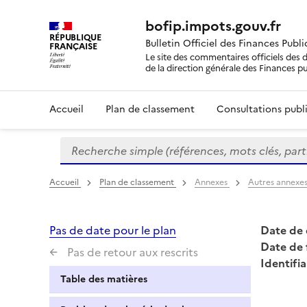
bofip.impots.gouv.fr
RÉPUBLIQUE
Bulletin Officiel des Finances Publ
FRANÇAISE
Le site des commentaires officiels des d
de la direction générale des Finances p
Accueil
Plan de classement
Consultations publi
Recherche simple (références, mots clés, partie 
Formulaire
de
recherche
Accueil
Plan de classement
Annexes
Autres annexe
Pas de date pour le plan
Date de 
Date de 
Pas de retour aux rescrits
Identifia
Table des matières