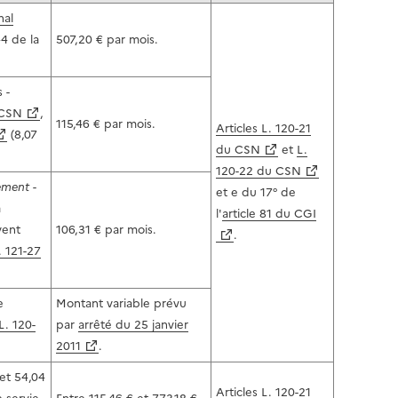
nal
4 de la
507,20 € par mois.
 -
 CSN
,
115,46 € par mois.
Articles L. 120-21
(8,07
du CSN
et
L.
120-22 du CSN
gement
-
et e du 17° de
a
l'
article 81 du CGI
vent
106,31 € par mois.
.
. 121-27
e
Montant variable prévu
 L. 120-
par
arrêté du 25 janvier
2011
.
et 54,04
Articles L. 120-21