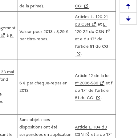
de la prime).
CGI
.
R
e
Articles L. 120-21
D
m
du CSN
et
L.
gagement
e
o
Valeur pour 2013 : 5,29 €
120-22 du CSN
à
R.
s
n
par titre-repas.
et e du 17° de
c
t
l'
article 81 du CGI
e
e
.
n
r
d
e
u 23 mai
r
n
Article 12 de la loi
afond
e
h
6 € par chèque-repas en
n° 2006-586
et f
e
a
2013.
du 17° de l'
article
e
n
u
81 du CGI
.
es
b
t
a
d
s
e
Sans objet : ces
d
l
dispositions ont été
Article L. 104 du
e
a
sant le
suspendues en application
CSN
et a du 17°