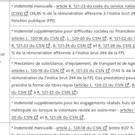
*
Indemnité mensuelle
-
article R. 121-23 du code du service natio
(CSN)
(35,45 % de la rémunération afférente à l'indice brut 24
fonction publique (FP)).
*
Indemnité supplémentaire
pour difficultés sociales ou financières
articles L. 120-18 du CSN
,
L. 120-20 du CSN
,
R. 121-22 du
R. 121-23 du CSN
,
R. 121-24 du CSN
et
R. 121-26 du CSN
% de la rémunération afférente à l'indice brut 244 de la FP).
nt
e
*
Prestations de subsistance, d'équipement, de transport et de lo
articles L. 120-19 du CSN
et
R. 121-25 du CSN
(7,43 % de l
rémunération de l'indice brut 244 de la FP). Ces prestations peu
prendre la forme de titres-repas (
articles L. 120-22 du CSN
,
R
du CSN
à
R. 121-32 du CSN
).
*
Indemnité supplémentaire
pour les engagements réalisés hors d
métropole ou lorsque le volontaire réside en outre-mer -
articles
20 du CSN
et
R. 121-26 du CSN
.
*
Indemnité mensuelle
-
article L. 120-18 du CSN
(entre 8,07 % 