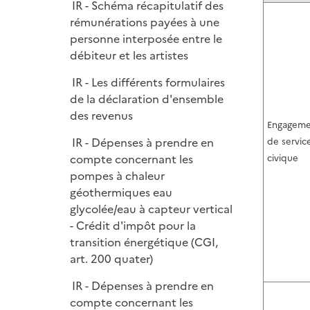
e
IR - Schéma récapitulatif des
p
i
r
rémunérations payées à une
l
e
personne interposée entre le
i
r
débiteur et les artistes
e
r
IR - Les différents formulaires
de la déclaration d'ensemble
des revenus
Engageme
IR - Dépenses à prendre en
de servic
compte concernant les
civique
pompes à chaleur
géothermiques eau
glycolée/eau à capteur vertical
- Crédit d'impôt pour la
transition énergétique (CGI,
art. 200 quater)
IR - Dépenses à prendre en
compte concernant les