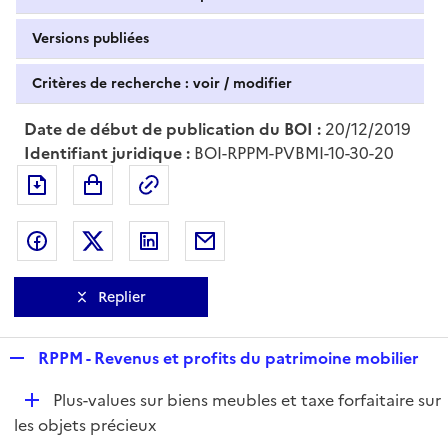
Versions publiées
Critères de recherche : voir / modifier
Date de début de publication du BOI :
20/12/2019
Identifiant juridique :
BOI-RPPM-PVBMI-10-30-20
Exporter le document au format pdf
Permalien : adresse web de ce doc
Partager sur Facebook
Partager sur Twitter
Partager sur LinkedIn
Partager par messagerie
Replier
R
RPPM - Revenus et profits du patrimoine mobilier
e
D
Plus-values sur biens meubles et taxe forfaitaire sur
p
é
les objets précieux
l
p