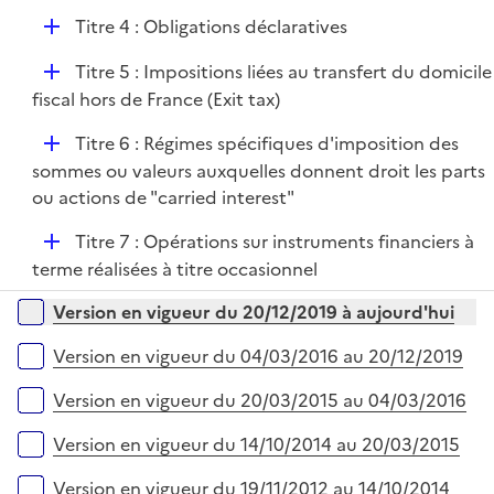
é
l
D
Titre 4 : Obligations déclaratives
p
i
é
l
e
D
Titre 5 : Impositions liées au transfert du domicile
p
i
r
é
fiscal hors de France (Exit tax)
l
e
p
i
r
D
Titre 6 : Régimes spécifiques d'imposition des
l
e
é
sommes ou valeurs auxquelles donnent droit les parts
i
r
p
ou actions de "carried interest"
e
l
r
D
Titre 7 : Opérations sur instruments financiers à
i
é
terme réalisées à titre occasionnel
e
p
r
Versions sur la période
Version en vigueur du 20/12/2019 à aujourd'hui
l
i
Version en vigueur du 04/03/2016 au 20/12/2019
e
r
Version en vigueur du 20/03/2015 au 04/03/2016
Version en vigueur du 14/10/2014 au 20/03/2015
Version en vigueur du 19/11/2012 au 14/10/2014