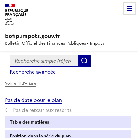
RÉPUBLIQUE
FRANÇAISE
bofip.impots.gouv.fr
Bulletin Officiel des Finances Publiques - Impôts
Recherche simple (références, mots clés, partie du titre
Formulaire
Rechercher
de
Recherche avancée
recherche
Voir le fil d'Ariane
Pas de date pour le plan
Pas de retour aux rescrits
Table des matières
Position dans la série du plan