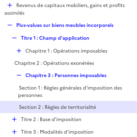
i
D
Revenus de capitaux mobiliers, gains et profits
l
e
é
assimilés
i
r
p
e
R
Plus-values sur biens meubles incorporels
l
r
e
i
R
Titre 1 : Champ d'application
p
e
e
l
r
D
Chapitre 1 : Opérations imposables
p
i
é
l
e
Chapitre 2 : Opérations exonérées
p
i
r
l
e
R
Chapitre 3 : Personnes imposables
i
r
e
e
Section 1 : Règles générales d'imposition des
p
r
personnes
l
i
Section 2 : Règles de territorialité
e
D
r
Titre 2 : Base d'imposition
é
D
Titre 3 : Modalités d'imposition
p