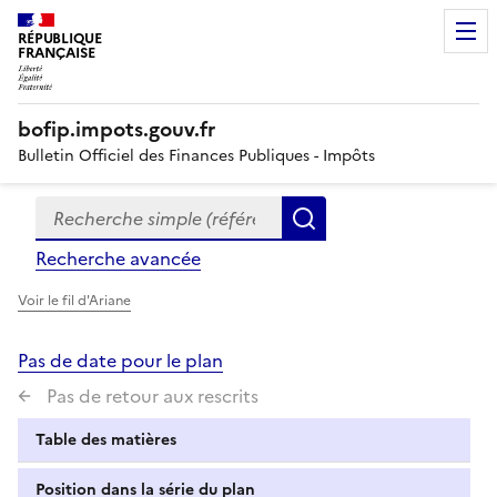
RÉPUBLIQUE
FRANÇAISE
bofip.impots.gouv.fr
Bulletin Officiel des Finances Publiques - Impôts
Recherche simple (références, mots clés, partie du titre
Formulaire
Rechercher
de
Recherche avancée
recherche
Voir le fil d'Ariane
Pas de date pour le plan
Pas de retour aux rescrits
Table des matières
Position dans la série du plan