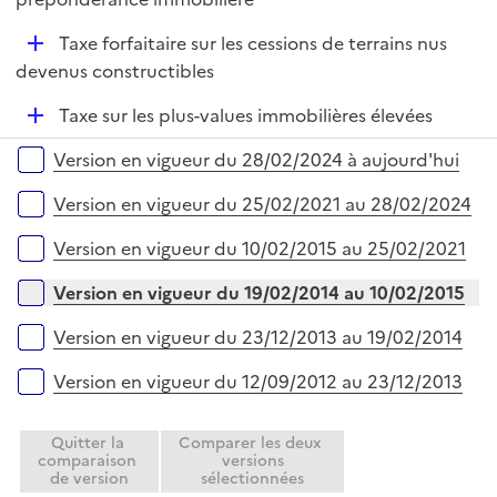
i
p
e
D
Taxe forfaitaire sur les cessions de terrains nus
l
r
é
devenus constructibles
i
p
e
D
Taxe sur les plus-values immobilières élevées
l
r
é
i
Versions sur la période
Version en vigueur du 28/02/2024 à aujourd'hui
p
e
l
r
Version en vigueur du 25/02/2021 au 28/02/2024
i
e
Version en vigueur du 10/02/2015 au 25/02/2021
r
Version en vigueur du 19/02/2014 au 10/02/2015
Version en vigueur du 23/12/2013 au 19/02/2014
Version en vigueur du 12/09/2012 au 23/12/2013
Quitter la
Comparer les deux
comparaison
versions
de version
sélectionnées