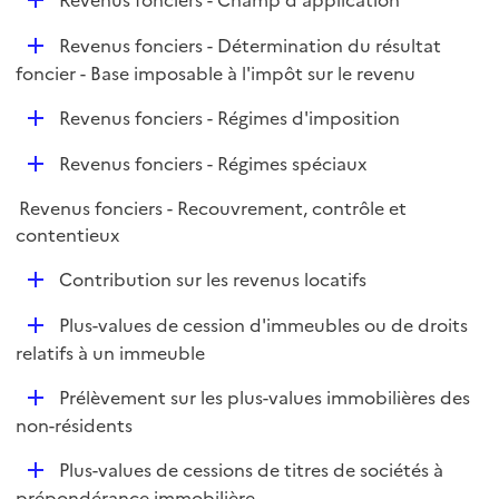
Revenus fonciers - Champ d'application
l
é
i
D
Revenus fonciers - Détermination du résultat
p
e
é
foncier - Base imposable à l'impôt sur le revenu
l
r
p
i
D
Revenus fonciers - Régimes d'imposition
l
e
é
i
r
D
Revenus fonciers - Régimes spéciaux
p
e
é
l
r
Revenus fonciers - Recouvrement, contrôle et
p
i
contentieux
l
e
i
r
D
Contribution sur les revenus locatifs
e
é
r
D
Plus-values de cession d'immeubles ou de droits
p
é
relatifs à un immeuble
l
p
i
D
Prélèvement sur les plus-values immobilières des
l
e
é
non-résidents
i
r
p
e
D
Plus-values de cessions de titres de sociétés à
l
r
é
prépondérance immobilière