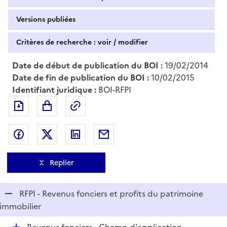
Versions publiées
Critères de recherche : voir / modifier
Date de début de publication du BOI :
19/02/2014
Date de fin de publication du BOI :
10/02/2015
Identifiant juridique :
BOI-RFPI
Exporter le document au format pdf
Permalien : adresse web de ce doc
Partager sur Facebook
Partager sur Twitter
Partager sur LinkedIn
Partager par messagerie
Replier
R
RFPI - Revenus fonciers et profits du patrimoine
e
immobilier
p
D