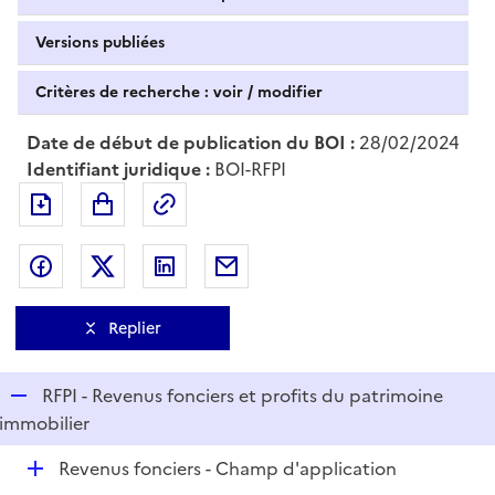
Versions publiées
Critères de recherche : voir / modifier
Date de début de publication du BOI :
28/02/2024
Identifiant juridique :
BOI-RFPI
Exporter le document au format pdf
Permalien : adresse web de ce doc
Partager sur Facebook
Partager sur Twitter
Partager sur LinkedIn
Partager par messagerie
Replier
R
RFPI - Revenus fonciers et profits du patrimoine
e
immobilier
p
D
Revenus fonciers - Champ d'application
l
é