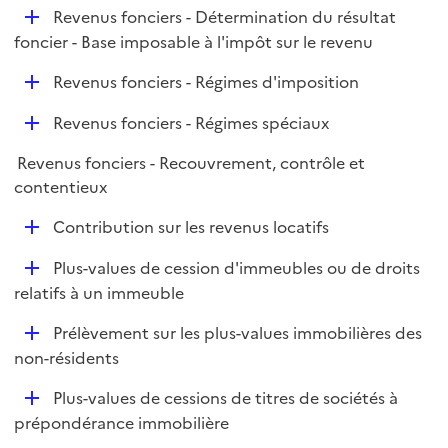
i
D
Revenus fonciers - Détermination du résultat
p
e
é
foncier - Base imposable à l'impôt sur le revenu
l
r
p
i
D
Revenus fonciers - Régimes d'imposition
l
e
é
i
r
D
Revenus fonciers - Régimes spéciaux
p
e
é
l
r
Revenus fonciers - Recouvrement, contrôle et
p
i
contentieux
l
e
i
r
D
Contribution sur les revenus locatifs
e
é
r
D
Plus-values de cession d'immeubles ou de droits
p
é
relatifs à un immeuble
l
p
i
D
Prélèvement sur les plus-values immobilières des
l
e
é
non-résidents
i
r
p
e
D
Plus-values de cessions de titres de sociétés à
l
r
é
prépondérance immobilière
i
p