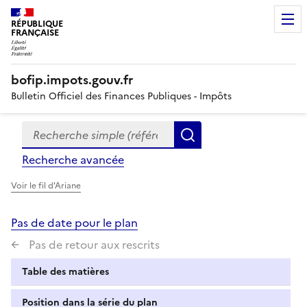
RÉPUBLIQUE
FRANÇAISE
bofip.impots.gouv.fr
Bulletin Officiel des Finances Publiques - Impôts
Recherche simple (références, mots clés, partie du titre
Formulaire
Rechercher
de
Recherche avancée
recherche
Voir le fil d'Ariane
Pas de date pour le plan
Pas de retour aux rescrits
Table des matières
Position dans la série du plan