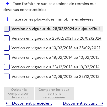
e
D
Taxe forfaitaire sur les cessions de terrains nus
l
r
é
devenus constructibles
i
p
e
D
Taxe sur les plus-values immobilières élevées
l
r
é
i
Versions sur la période
Version en vigueur du 28/02/2024 à aujourd'hui
p
e
l
r
Version en vigueur du 25/02/2021 au 28/02/2024
i
e
Version en vigueur du 10/02/2015 au 25/02/2021
r
Version en vigueur du 19/02/2014 au 10/02/2015
Version en vigueur du 23/12/2013 au 19/02/2014
Version en vigueur du 12/09/2012 au 23/12/2013
Quitter la
Comparer les deux
comparaison
versions
de version
sélectionnées
Document précédent
Document suivant