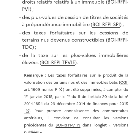
droits relatifs relatifs à un immeuble (
BOI-RFPI-
PVI
) ;
des plus-values de cession de titres de sociétés
à prépondérance immobilière (
BOI-RFPI-SPI
) ;
des taxes forfaitaires sur les cessions de
terrains nus devenus constructibles (
BOI-RFPI-
TDC
) ;
de la taxe sur les plus-values immobilières
élevées (
BOI-RFPI-TPVIE
).
Remarque :
Les taxes forfaitaires sur le produit de la
valorisation des terrains nus et des immeubles bâtis (
CGI,
art. 1609 nonies F
) ont été supprimées, à compter du
er
1
janvier 2015, par le 1° du II de l'
article 20 de la loi n°
2014-1654 du 29 décembre 2014 de finances pour 2015
. Pour prendre connaissance des commentaires
antérieurs, il convient de consulter les versions
précédentes du
BOI-RFPI-VTN
dans l'onglet
« Versions
publiées »
.