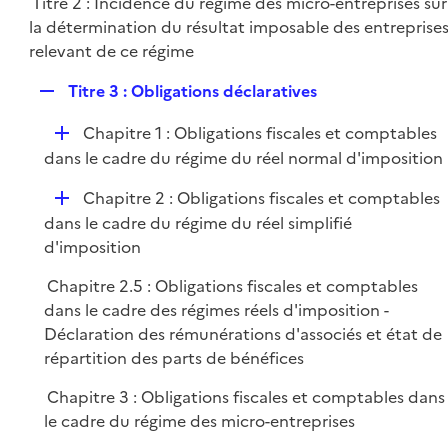
Titre 2 : Incidence du régime des micro-entreprises sur
l
e
la détermination du résultat imposable des entreprise
i
r
relevant de ce régime
e
r
R
Titre 3 : Obligations déclaratives
e
D
Chapitre 1 : Obligations fiscales et comptables
p
é
dans le cadre du régime du réel normal d'imposition
l
p
i
D
Chapitre 2 : Obligations fiscales et comptables
l
e
é
dans le cadre du régime du réel simplifié
i
r
p
d'imposition
e
l
r
Chapitre 2.5 : Obligations fiscales et comptables
i
dans le cadre des régimes réels d'imposition -
e
Déclaration des rémunérations d'associés et état de
r
répartition des parts de bénéfices
Chapitre 3 : Obligations fiscales et comptables dans
le cadre du régime des micro-entreprises