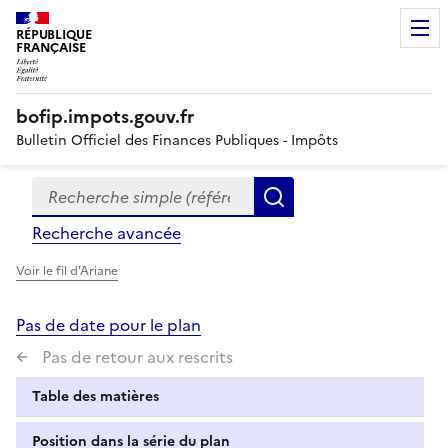
RÉPUBLIQUE
FRANÇAISE
bofip.impots.gouv.fr
Bulletin Officiel des Finances Publiques - Impôts
Recherche simple (références, mots clés, partie du titre
Formulaire
Rechercher
de
Recherche avancée
recherche
Voir le fil d'Ariane
Pas de date pour le plan
Pas de retour aux rescrits
Table des matières
Position dans la série du plan