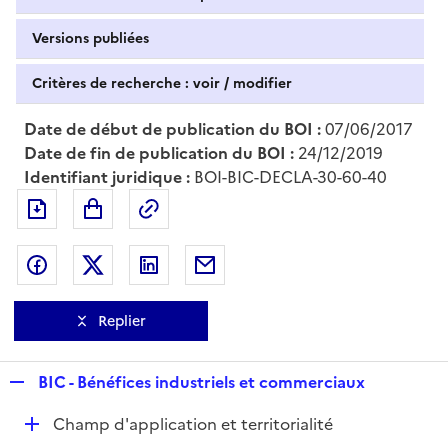
Versions publiées
Critères de recherche : voir / modifier
Date de début de publication du BOI :
07/06/2017
Date de fin de publication du BOI :
24/12/2019
Identifiant juridique :
BOI-BIC-DECLA-30-60-40
Exporter le document au format pdf
Permalien : adresse web de ce doc
Partager sur Facebook
Partager sur Twitter
Partager sur LinkedIn
Partager par messagerie
Replier
R
BIC - Bénéfices industriels et commerciaux
e
D
Champ d'application et territorialité
p
é