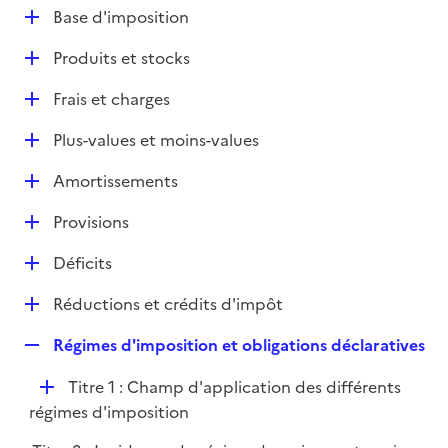
l
D
Base d'imposition
p
i
é
l
e
D
Produits et stocks
p
i
r
é
l
e
D
Frais et charges
p
i
r
é
l
e
D
Plus-values et moins-values
p
i
r
é
l
e
D
Amortissements
p
i
r
é
l
e
D
Provisions
p
i
r
é
l
e
D
Déficits
p
i
r
é
l
e
D
Réductions et crédits d'impôt
p
i
r
é
l
e
R
Régimes d'imposition et obligations déclaratives
p
i
r
e
l
e
D
Titre 1 : Champ d'application des différents
p
i
r
é
régimes d'imposition
l
e
p
i
r