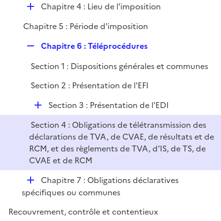
D
Chapitre 4 : Lieu de l'imposition
é
Chapitre 5 : Période d'imposition
p
l
R
Chapitre 6 : Téléprocédures
i
e
e
Section 1 : Dispositions générales et communes
p
r
l
Section 2 : Présentation de l'EFI
i
e
D
Section 3 : Présentation de l'EDI
r
é
Section 4 : Obligations de télétransmission des
p
déclarations de TVA, de CVAE, de résultats et de
l
RCM, et des règlements de TVA, d'IS, de TS, de
i
CVAE et de RCM
e
r
D
Chapitre 7 : Obligations déclaratives
é
spécifiques ou communes
p
Recouvrement, contrôle et contentieux
l