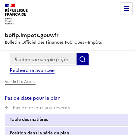
RÉPUBLIQUE
FRANÇAISE
bofip.impots.gouv.fr
Bulletin Officiel des Finances Publiques - Impôts
Recherche simple (références, mots clés, partie du titre
Formulaire
Rechercher
de
Recherche avancée
recherche
Voir le fil d'Ariane
Pas de date pour le plan
Pas de retour aux rescrits
Table des matières
Position dans la série du plan