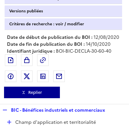
Versions publiées
Critères de recherche : voir / modifier
Date de début de publication du BOI :
12/08/2020
Date de fin de publication du BOI :
14/10/2020
Identifiant juridique :
BOI-BIC-DECLA-30-60-40
Exporter le document au format pdf
Permalien : adresse web de ce doc
Partager sur Facebook
Partager sur Twitter
Partager sur LinkedIn
Partager par messagerie
Replier
R
BIC - Bénéfices industriels et commerciaux
e
D
Champ d'application et territorialité
p
é