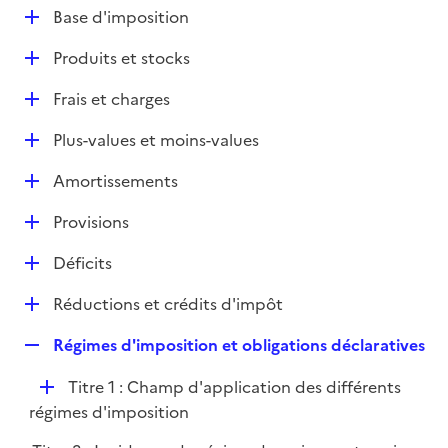
l
D
Base d'imposition
p
i
é
l
e
D
Produits et stocks
p
i
r
é
l
e
D
Frais et charges
p
i
r
é
l
e
D
Plus-values et moins-values
p
i
r
é
l
e
D
Amortissements
p
i
r
é
l
e
D
Provisions
p
i
r
é
l
e
D
Déficits
p
i
r
é
l
e
D
Réductions et crédits d'impôt
p
i
r
é
l
e
R
Régimes d'imposition et obligations déclaratives
p
i
r
e
l
e
D
Titre 1 : Champ d'application des différents
p
i
r
é
régimes d'imposition
l
e
p
i
r