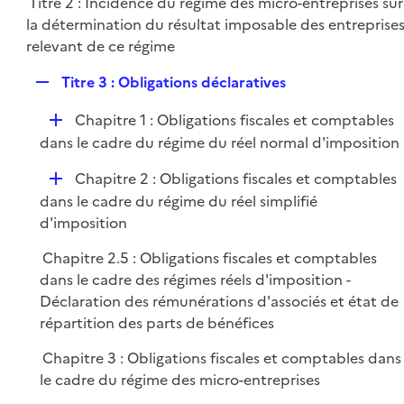
Titre 2 : Incidence du régime des micro-entreprises sur
l
e
la détermination du résultat imposable des entreprise
i
r
relevant de ce régime
e
r
R
Titre 3 : Obligations déclaratives
e
D
Chapitre 1 : Obligations fiscales et comptables
p
é
dans le cadre du régime du réel normal d'imposition
l
p
i
D
Chapitre 2 : Obligations fiscales et comptables
l
e
é
dans le cadre du régime du réel simplifié
i
r
p
d'imposition
e
l
r
Chapitre 2.5 : Obligations fiscales et comptables
i
dans le cadre des régimes réels d'imposition -
e
Déclaration des rémunérations d'associés et état de
r
répartition des parts de bénéfices
Chapitre 3 : Obligations fiscales et comptables dans
le cadre du régime des micro-entreprises