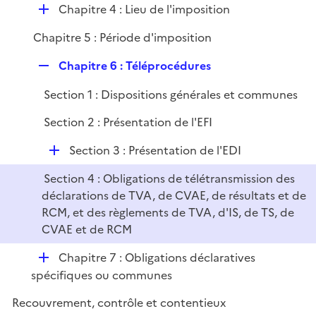
D
Chapitre 4 : Lieu de l'imposition
é
Chapitre 5 : Période d'imposition
p
l
R
Chapitre 6 : Téléprocédures
i
e
e
Section 1 : Dispositions générales et communes
p
r
l
Section 2 : Présentation de l'EFI
i
e
D
Section 3 : Présentation de l'EDI
r
é
Section 4 : Obligations de télétransmission des
p
déclarations de TVA, de CVAE, de résultats et de
l
RCM, et des règlements de TVA, d'IS, de TS, de
i
CVAE et de RCM
e
r
D
Chapitre 7 : Obligations déclaratives
é
spécifiques ou communes
p
Recouvrement, contrôle et contentieux
l