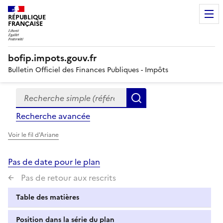
RÉPUBLIQUE
FRANÇAISE
bofip.impots.gouv.fr
Bulletin Officiel des Finances Publiques - Impôts
Recherche simple (références, mots clés, partie du titre
Formulaire
Rechercher
de
Recherche avancée
recherche
Voir le fil d'Ariane
Pas de date pour le plan
Pas de retour aux rescrits
Table des matières
Position dans la série du plan