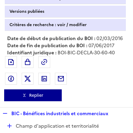
Versions publiées
Critères de recherche : voir / modifier
Date de début de publication du BOI :
02/03/2016
Date de fin de publication du BOI :
07/06/2017
Identifiant juridique :
BOI-BIC-DECLA-30-60-40
Exporter le document au format pdf
Permalien : adresse web de ce doc
Partager sur Facebook
Partager sur Twitter
Partager sur LinkedIn
Partager par messagerie
Replier
R
BIC - Bénéfices industriels et commerciaux
e
D
Champ d'application et territorialité
p
é