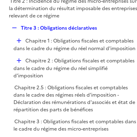
Titre 2 : Incidence du régime des micro-entreprises sur
l
e
la détermination du résultat imposable des entreprise
i
r
relevant de ce régime
e
r
R
Titre 3 : Obligations déclaratives
e
D
Chapitre 1 : Obligations fiscales et comptables
p
é
dans le cadre du régime du réel normal d'imposition
l
p
i
D
Chapitre 2 : Obligations fiscales et comptables
l
e
é
dans le cadre du régime du réel simplifié
i
r
p
d'imposition
e
l
r
Chapitre 2.5 : Obligations fiscales et comptables
i
dans le cadre des régimes réels d'imposition -
e
Déclaration des rémunérations d'associés et état de
r
répartition des parts de bénéfices
Chapitre 3 : Obligations fiscales et comptables dans
le cadre du régime des micro-entreprises