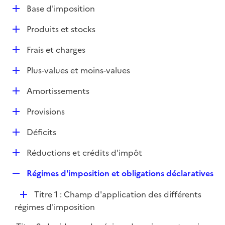
l
D
Base d'imposition
p
i
é
l
e
D
Produits et stocks
p
i
r
é
l
e
D
Frais et charges
p
i
r
é
l
e
D
Plus-values et moins-values
p
i
r
é
l
e
D
Amortissements
p
i
r
é
l
e
D
Provisions
p
i
r
é
l
e
D
Déficits
p
i
r
é
l
e
D
Réductions et crédits d'impôt
p
i
r
é
l
e
R
Régimes d'imposition et obligations déclaratives
p
i
r
e
l
e
D
Titre 1 : Champ d'application des différents
p
i
r
é
régimes d'imposition
l
e
p
i
r