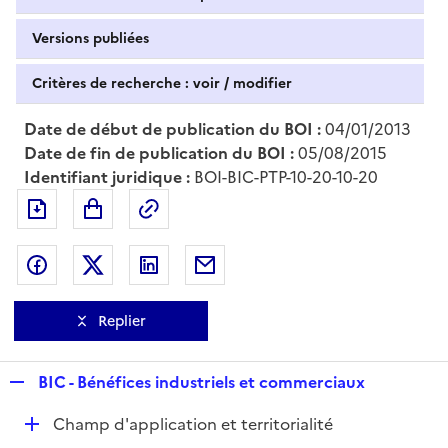
Versions publiées
Critères de recherche : voir / modifier
Date de début de publication du BOI :
04/01/2013
Date de fin de publication du BOI :
05/08/2015
Identifiant juridique :
BOI-BIC-PTP-10-20-10-20
Exporter le document au format pdf
Permalien : adresse web de ce doc
Partager sur Facebook
Partager sur Twitter
Partager sur LinkedIn
Partager par messagerie
Replier
R
BIC - Bénéfices industriels et commerciaux
e
D
Champ d'application et territorialité
p
é