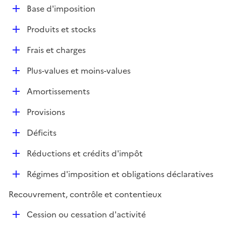
l
D
Base d'imposition
p
i
é
l
e
D
Produits et stocks
p
i
r
é
l
e
D
Frais et charges
p
i
r
é
l
e
D
Plus-values et moins-values
p
i
r
é
l
e
D
Amortissements
p
i
r
é
l
e
D
Provisions
p
i
r
é
l
e
D
Déficits
p
i
r
é
l
e
D
Réductions et crédits d'impôt
p
i
r
é
l
e
D
Régimes d'imposition et obligations déclaratives
p
i
r
é
l
e
Recouvrement, contrôle et contentieux
p
i
r
l
e
D
Cession ou cessation d'activité
i
r