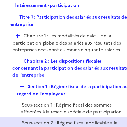
é
e
R
Intéressement - participation
p
r
e
l
R
Titre 1 : Participation des salariés aux résultats d
p
i
e
l'entreprise
l
e
p
i
r
D
Chapitre 1 : Les modalités de calcul de la
l
e
é
participation globale des salariés aux résultats des
i
r
p
entreprises occupant au moins cinquante salariés
e
l
r
R
Chapitre 2 : Les dispositions fiscales
i
e
concernant la participation des salariés aux résultat
e
p
de l'entreprise
r
l
R
Section 1 : Régime fiscal de la participation a
i
e
regard de l'employeur
e
p
r
Sous-section 1 : Régime fiscal des sommes
l
affectées à la réserve spéciale de participation
i
e
Sous-section 2 : Régime fiscal applicable à la