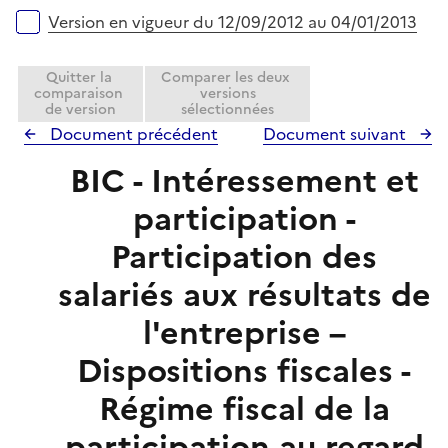
r
Version en vigueur du 12/09/2012 au 04/01/2013
Quitter la
Comparer les deux
comparaison
versions
de version
sélectionnées
Document précédent
Document suivant
BIC - Intéressement et
participation -
Participation des
salariés aux résultats de
l'entreprise –
Dispositions fiscales -
Régime fiscal de la
participation au regard