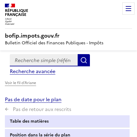
RÉPUBLIQUE
FRANÇAISE
bofip.impots.gouv.fr
Bulletin Officiel des Finances Publiques - Impôts
Recherche simple (références, mots clés, partie du titre
Formulaire
Rechercher
de
Recherche avancée
recherche
Voir le fil d'Ariane
Pas de date pour le plan
Pas de retour aux rescrits
Table des matières
Position dans la série du plan