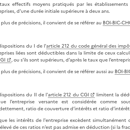
taux effectifs moyens pratiqués par les établissements
eprises, d'une durée initiale supérieure à deux ans.
 plus de précisions, il convient de se référer au
BOI-BIC-CH
dispositions du I de l'
article 212 du code général des impô
eprises liées sont déductibles dans la limite de ceux calcul
CGI
, ou s’ils sont supérieurs, d’après le taux que l’entr
 plus de précisions, il convient de se référer aussi au
BOI-B
ispositions du II de l'
article 212 du CGI
limitent la dédu
que l’entreprise versante est considérée comme sous-
dettement, ratio de couverture d’intérêts et ratio d’intérêts 
que les intérêts de l'entreprise excèdent simultanément ces
 élevé de ces ratios n’est pas admise en déduction (si la fra