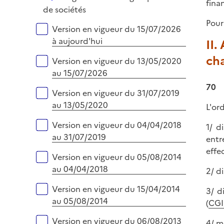
l
fina
r
é
de sociétés
i
p
Pour
e
Versions sur la période
Version en vigueur du 15/07/2026
l
r
à aujourd'hui
II.
i
e
cha
Version en vigueur du 13/05/2020
r
au 15/07/2026
70
Version en vigueur du 31/07/2019
au 13/05/2020
L'or
Version en vigueur du 04/04/2018
1/ d
au 31/07/2019
entre
effe
Version en vigueur du 05/08/2014
au 04/04/2018
2/ di
Version en vigueur du 15/04/2014
3/ d
au 05/08/2014
(
CGI,
Version en vigueur du 06/08/2013
4/ m