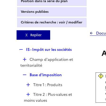
Position dans la série du plan
Versions publiées
Critères de recherche : voir / modifier
Docu
Replier
R
IS - Impôt sur les sociétés
A
e
D
Champ d'application et
p
é
territorialité
l
p
i
R
Base d'imposition
l
e
e
i
r
D
Titre 1 : Produits
p
e
é
l
r
D
Titre 2 : Plus-values et
p
i
é
moins values
l
e
p