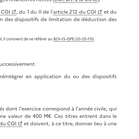
l
p
a
u CGI
, du 1 du II de l'
article 212 du CGI
et du
a
p
n des dispositifs de limitation de déduction des
g
a
e
g
e
, il convient de se référer au
BOI-IS-GPE-20-20-110
.
successivement.
 réintégrer en application du ou des dispositifs
és dont l'exercice correspond à l'année civile, qui
une valeur de 400 M€. Ces titres entrent dans le
 du CGI
et doivent, à ce titre, donner lieu à une