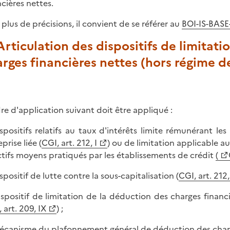
ncières nettes.
 plus de précisions, il convient de se référer au
BOI-IS-BASE
 Articulation des dispositifs de limitati
rges financières nettes (hors régime d
dre d'application suivant doit être appliqué :
ispositifs relatifs au taux d'intérêts limite rémunérant l
prise liée (
CGI, art. 212, I
) ou de limitation applicable au
ctifs moyens pratiqués par les établissements de crédit
(
spositif de lutte contre la sous-capitalisation (
CGI, art. 212, 
ispositif de limitation de la déduction des charges financi
 art. 209, IX
) ;
écanisme du plafonnement général de déduction des charge