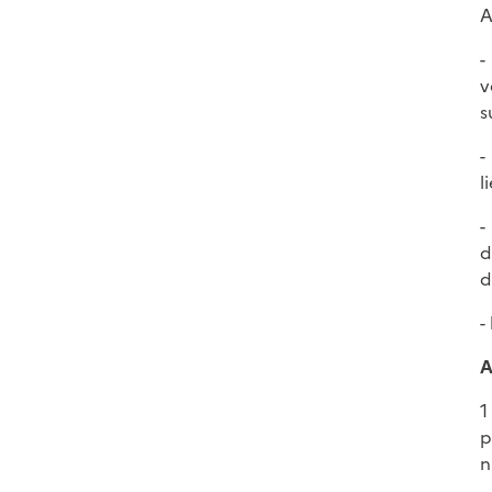
A
-
v
s
-
l
-
d
d
-
A
1
p
n