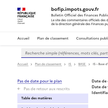
bofip.impots.gouv.fr
RÉPUBLIQUE
Bulletin Officiel des Finances Publ
FRANÇAISE
Le site des commentaires officiels des d
de la direction générale des Finances p
Accueil
Plan de classement
Consultations publi
Recherche simple (références, mots clés, partie 
Formulaire
de
recherche
Accueil
Plan de classement
IS
BASE
IS – Base d
Pas de date pour le plan
Date de 
Date de 
Pas de retour aux rescrits
Identifia
Table des matières