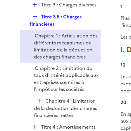
i
r
D
Titre 3 : Charges diverses
l
1
e
é
i
r
R
Titre 3.5 : Charges
Plus
p
e
e
financières
l'imp
l
r
p
i
Chapitre 1 : Articulation des
Les 
l
e
différents mécanismes de
i
r
I. 
limitation de la déduction
e
des charges financières
r
10
Chapitre 2 : Limitation du
taux d'intérêt applicable aux
Les 
entreprises soumises à
expo
l'impôt sur les sociétés
opér
D
Chapitre 4 : Limitation
20
é
de la déduction des charges
En a
p
financières nettes
aux 
l
D
Titre 4 : Amortissements
capi
i