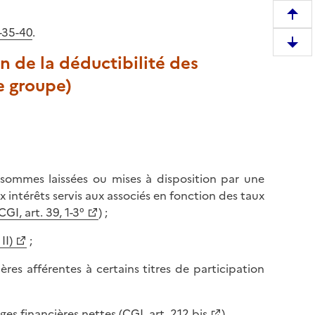
R
-35-40
.
e
D
m
on de la déductibilité des
e
o
e groupe)
s
n
c
t
e
e
n
r
d
e
r
n
es sommes laissées ou mises à disposition par une
e
h
x intérêts servis aux associés en fonction des taux
e
a
CGI, art. 39, 1-3°
) ;
n
u
b
II)
;
t
a
d
ères afférentes à certains titres de participation
s
e
d
l
e
a
s financières nettes (
CGI, art. 212 bis
).