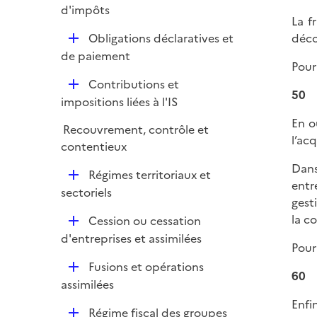
e
é
d'impôts
l
r
La f
p
i
D
Obligations déclaratives et
déco
l
e
é
de paiement
i
r
Pour
p
e
D
Contributions et
l
r
50
é
impositions liées à l'IS
i
p
e
En o
Recouvrement, contrôle et
l
r
l’acq
contentieux
i
e
Dans
D
Régimes territoriaux et
r
entr
é
sectoriels
gest
p
la c
D
Cession ou cessation
l
é
d'entreprises et assimilées
i
Pour
p
e
D
Fusions et opérations
l
r
60
é
assimilées
i
p
Enfi
e
D
Régime fiscal des groupes