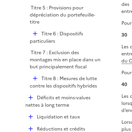
é
des 
e
Titre 5 : Provisions pour
p
entr
r
dépréciation du portefeuille-
l
titre
Pour
i
e
D
Titre 6 : Dispositifs
30
r
é
particuliers
Les 
p
Titre 7 : Exclusion des
entr
l
montages mis en place dans un
du 
i
but principalement fiscal
e
Pour
r
D
Titre 8 : Mesures de lutte
40
é
contre les dispositifs hybrides
p
Les d
D
Déficits et moins-values
l
lors
é
nettes à long terme
i
d’en
p
e
D
Liquidation et taux
l
r
Lors
é
i
D
Réductions et crédits
plus
p