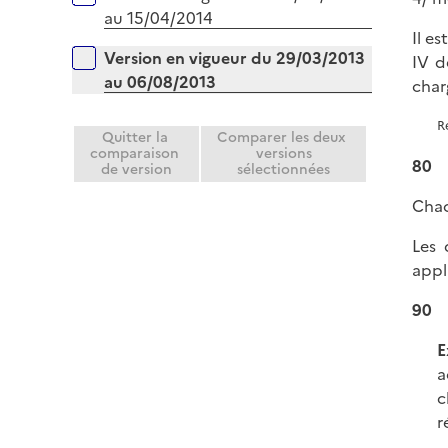
au 15/04/2014
Il es
Version en vigueur du 29/03/2013
IV de
au 06/08/2013
char
R
Quitter la
Comparer les deux
comparaison
versions
80
de version
sélectionnées
Chac
Les 
appl
90
E
a
c
r